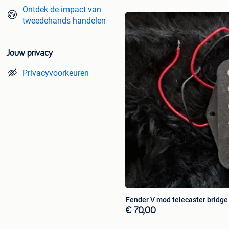
Ontdek de impact van
tweedehands handelen
Jouw privacy
Privacyvoorkeuren
Fender V mod telecaster bridge
€ 70,00