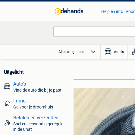
Help en info
Voor
Alle categorieën
Auto's
Uitgelicht
Auto's
Vind de auto die bij je past
Immo
Ga voor je droomhuis
Betalen en verzenden
Snel en eenvoudig geregeld
in de Chat