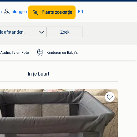
n
Inloggen
FR
Plaats zoekertje
lle afstanden…
Zoek
Audio, Tv en Foto
Kinderen en Baby's
In je buurt
Toevoegen
aan
favorieten