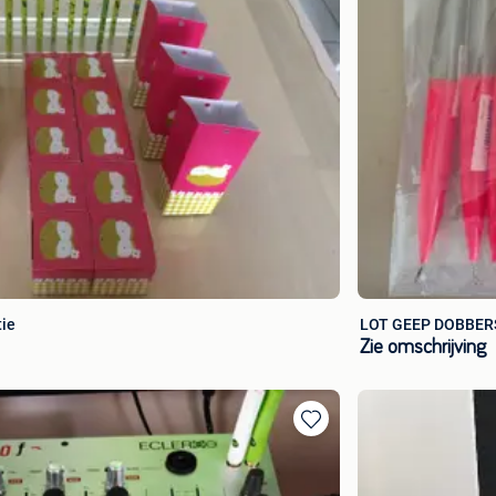
tie
LOT GEEP DOBBERS
Zie omschrijving
Toevoegen
aan
favorieten