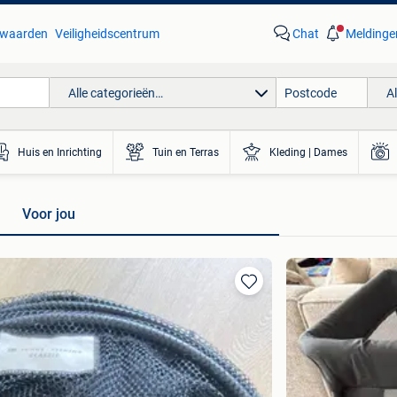
waarden
Veiligheidscentrum
Chat
Meldinge
Alle categorieën…
A
Huis en Inrichting
Tuin en Terras
Kleding | Dames
Voor jou
Toevoegen
aan
favorieten