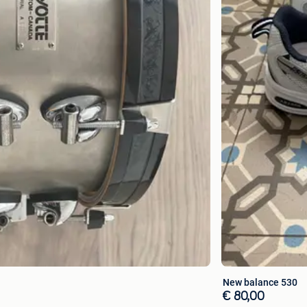
New balance 530
€ 80,00