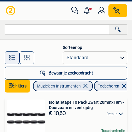
Instrumenten | Toebehoren
Sorteer op
Alle afstanden…
Bewaar je zoekopdracht
Filters
Muziek en Instrumenten
Toebehoren
Isolatietape 10 Pack Zwart 20mmx18m -
Duurzaam en veelzijdig
€ 10,60
Details
Topadvertentie