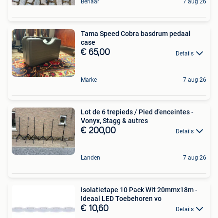
Berlaar
7 aug 26
Tama Speed Cobra basdrum pedaal
case
€ 65,00
Details
Marke
7 aug 26
Lot de 6 trepieds / Pied d’enceintes -
Vonyx, Stagg & autres
€ 200,00
Details
Landen
7 aug 26
Isolatietape 10 Pack Wit 20mmx18m -
Ideaal LED Toebehoren vo
€ 10,60
Details