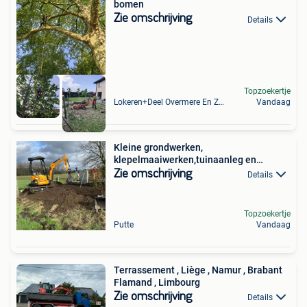
bomen
Zie omschrijving
Details
Topzoekertje
Lokeren+Deel Overmere En Zele
Vandaag
Kleine grondwerken,
klepelmaaiwerken,tuinaanleg en
onderhoud
Zie omschrijving
Details
Topzoekertje
Putte
Vandaag
Terrassement , Liège , Namur , Brabant
Flamand , Limbourg
Zie omschrijving
Details