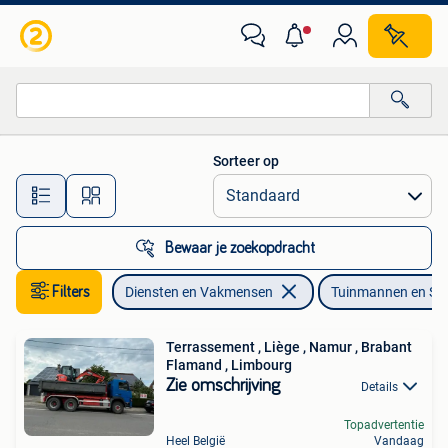
Tuinmannen en Stratenmakers
Sorteer op
Alle afstanden…
Bewaar je zoekopdracht
Filters
Diensten en Vakmensen
Tuinmannen en St
Terrassement , Liège , Namur , Brabant
Flamand , Limbourg
Zie omschrijving
Details
Topadvertentie
Heel België
Vandaag