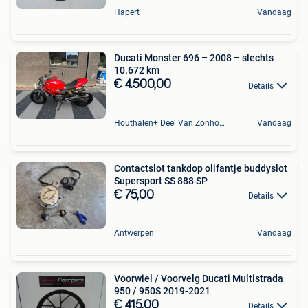
Hapert
Vandaag
Ducati Monster 696 – 2008 – slechts
10.672 km
€ 4.500,00
Details
Houthalen+ Deel Van Zonhoven En Zolder
Vandaag
Contactslot tankdop olifantje buddyslot
Supersport SS 888 SP
€ 75,00
Details
Antwerpen
Vandaag
Voorwiel / Voorvelg Ducati Multistrada
950 / 950S 2019-2021
€ 415,00
Details