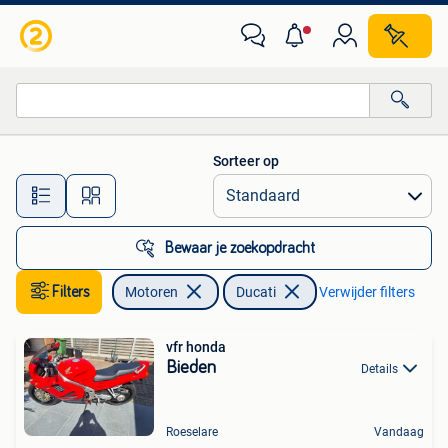
Onderdelen | Ducati
Sorteer op
Alle afstanden…
Bewaar je zoekopdracht
Filters
Motoren
Ducati
Verwijder filters
vfr honda
Bieden
Details
Roeselare
Vandaag