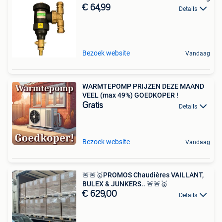
€ 64,99
Details
Bezoek website
Vandaag
WARMTEPOMP PRIJZEN DEZE MAAND
VEEL (max 49%) GOEDKOPER !
Gratis
Details
Bezoek website
Vandaag
🚨🚨🥇PROMOS Chaudières VAILLANT,
BULEX & JUNKERS.. 🚨🚨🥇
€ 629,00
Details