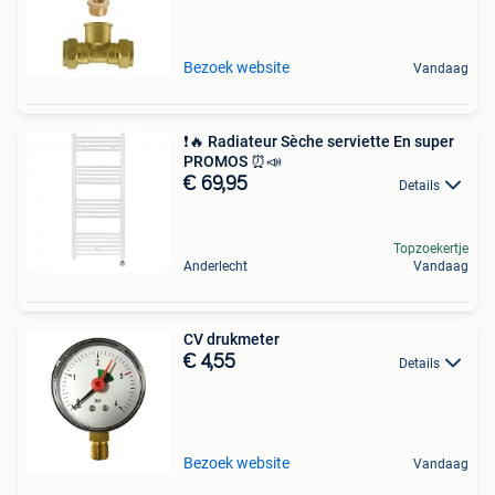
Bezoek website
Vandaag
❗️🔥 Radiateur Sèche serviette En super
PROMOS ⏰📣
€ 69,95
Details
Topzoekertje
Anderlecht
Vandaag
CV drukmeter
€ 4,55
Details
Bezoek website
Vandaag