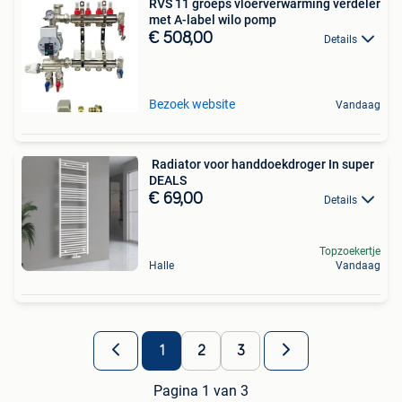
RVS 11 groeps vloerverwarming verdeler
met A-label wilo pomp
€ 508,00
Details
Bezoek website
Vandaag
️ Radiator voor handdoekdroger In super
DEALS
€ 69,00
Details
Topzoekertje
Halle
Vandaag
1
2
3
Pagina 1 van 3