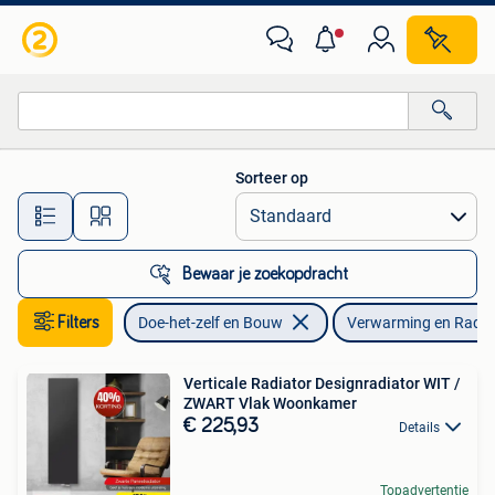
Verwarming en Radiatoren
Sorteer op
Alle afstanden…
Bewaar je zoekopdracht
Filters
Doe-het-zelf en Bouw
Verwarming en Radia
Verticale Radiator Designradiator WIT /
ZWART Vlak Woonkamer
€ 225,93
Details
Topadvertentie