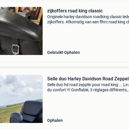
zijkoffers road king classic
Originele harley-davidson roadking classic led
zijkoffers. Afkomstig van een flhrc road king c
jaar 2000 passend op diverse harley touring-
modellen van circa 1997-2008
Gebruikt
Ophalen
Selle duo Harley Davidson Road Zeppel
Selle duo hd road zepplin pour road king ... Le 
du confort !!! Gonflable, 3 réglages différents,
compresseur intégré. Prix neuf chez hd 1000 
...
Ophalen