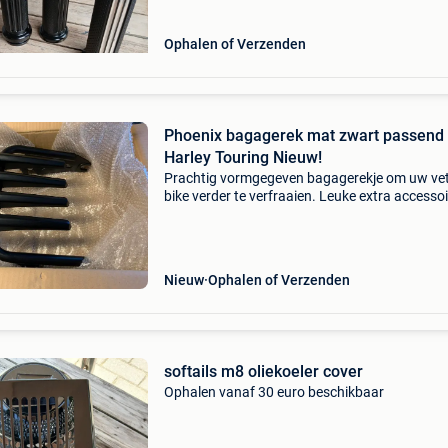
Ophalen of Verzenden
Phoenix bagagerek mat zwart passend
Harley Touring Nieuw!
Prachtig vormgegeven bagagerekje om uw ve
bike verder te verfraaien. Leuke extra accessoi
om cadeau te geven of om te krijgen. Direct op
voorraad. Voor 15h besteld zelfde dag verzon
Beschrijv
Nieuw
Ophalen of Verzenden
softails m8 oliekoeler cover
Ophalen vanaf 30 euro beschikbaar