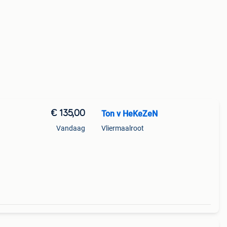
€ 135,00
Ton v HeKeZeN
Vandaag
Vliermaalroot