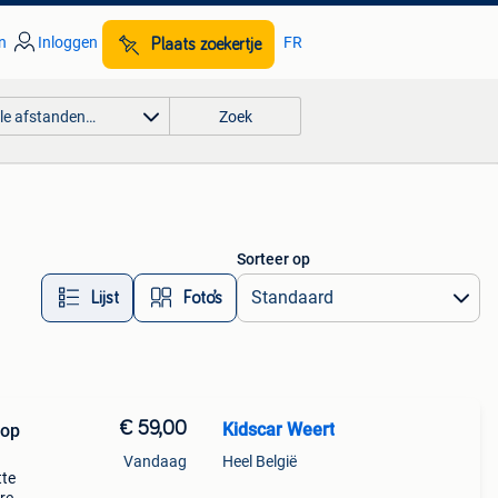
n
Inloggen
FR
Plaats zoekertje
lle afstanden…
Zoek
Sorteer op
Lijst
Foto’s
€ 59,00
Kidscar Weert
 op
Vandaag
Heel België
tte