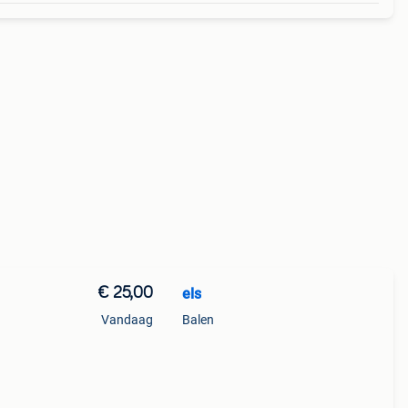
€ 25,00
els
Vandaag
Balen