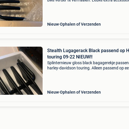
bike verder te verfraaien. Leuke extra accessoi
om cadeau te geven of om te krijgen. Direct op
voorraad. Voor 15h besteld zelfde dag verzon
Beschrijv
Nieuw
Ophalen of Verzenden
Stealth Lugagerack Black passend op 
touring 09-22 NIEUW!!
Splinternieuw gloss black bagagerekje passe
harley-davidson touring. Alleen passend op ee
point docking set. Leuke accessoire om uw m
hd verder te verfraaien. Fijn om te krijgen of o
cade
Nieuw
Ophalen of Verzenden