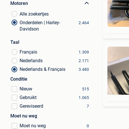
Motoren
Alle zoekertjes
Onderdelen | Harley-
2.464
Davidson
Taal
Français
1.309
Nederlands
2.171
Nederlands & Français
3.480
Conditie
Nieuw
515
Gebruikt
1.065
Gereviseerd
7
Moet nu weg
Moet nu weg
0