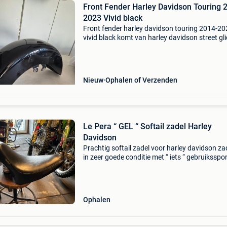
Front Fender Harley Davidson Touring 
2023 Vivid black
Front fender harley davidson touring 2014-2
vivid black komt van harley davidson street gl
2018. Nieuwstaat
Nieuw
Ophalen of Verzenden
Le Pera “ GEL “ Softail zadel Harley
Davidson
Prachtig softail zadel voor harley davidson zad
in zeer goede conditie met “ iets “ gebruiksspor
want hij is gebruikt , maar echt mooi zadel ik
in nederland , bij rotterdam , maar opstur
Ophalen