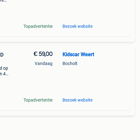
re
den.
Topadvertentie
Bezoek website
€ 59,00
Kidscar Weert
HD
Vandaag
Bocholt
nd op
n 4
ooie
m
Topadvertentie
Bezoek website