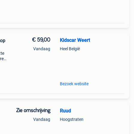
€ 59,00
Kidscar Weert
 op
Vandaag
Heel België
tte
re
den.
Bezoek website
Zie omschrijving
Ruud
Vandaag
Hoogstraten