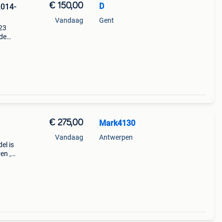
€ 150,00
D
2014-
Vandaag
Gent
023
ide
€ 275,00
Mark4130
Vandaag
Antwerpen
el is
en ,
 woon