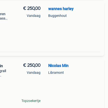
€ 250,00
wannes harley
eren
Vandaag
Buggenhout
lassic
€ 250,00
Nicolas Min
in
grall
Vandaag
Libramont
euros
Topzoekertje