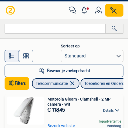
Mobiele telefoons | Toebehoren en Onderdelen
Sorteer op
Alle afstanden…
Bewaar je zoekopdracht
Filters
Telecommunicatie
Toebehoren en Onderdel
Motorola Gleam - Clamshell - 2 MP
camera - Wit
€ 118,45
Details
Topadvertentie
Bezoek website
Vandaag