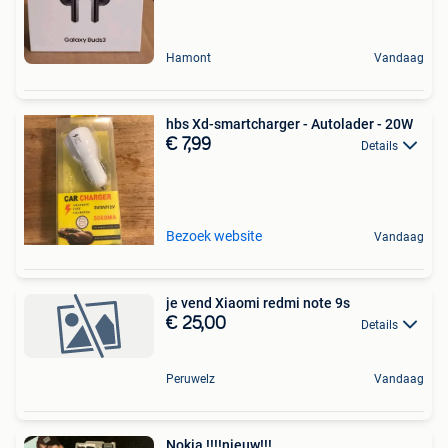
Hamont
Vandaag
hbs Xd-smartcharger - Autolader - 20W
€ 7,99
Details
Bezoek website
Vandaag
je vend Xiaomi redmi note 9s
€ 25,00
Details
Peruwelz
Vandaag
Nokia !!!!nieuw!!!