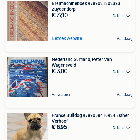
Breimachineboek 9789021302393
Zuydendorp
€ 77,10
Details
Bezoek website
Vandaag
Nederland Surfland, Peter Van
Wagensveld
€ 3,00
Details
Antwerpen
Vandaag
Franse Bulldog 9789058410924 Esther
Verhoef
€ 6,95
Details