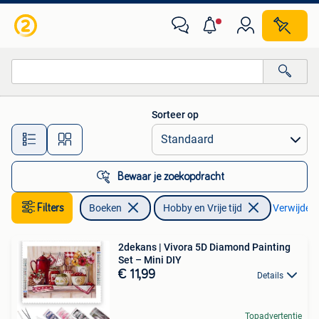
Hobby en Vrije tijd
Sorteer op
Alle afstanden…
Bewaar je zoekopdracht
Filters
Boeken
Hobby en Vrije tijd
Verwijder f
2dekans | Vivora 5D Diamond Painting
Set – Mini DIY
€ 11,99
Details
Topadvertentie