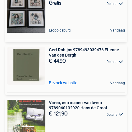
Gratis
Details
Leopoldsburg
Vandaag
Gert Robijns 9789493039476 Etienne
Van den Bergh
€ 44,90
Details
Bezoek website
Vandaag
Varen, een manier van leven
9789060132920 Hans de Groot
€ 121,90
Details