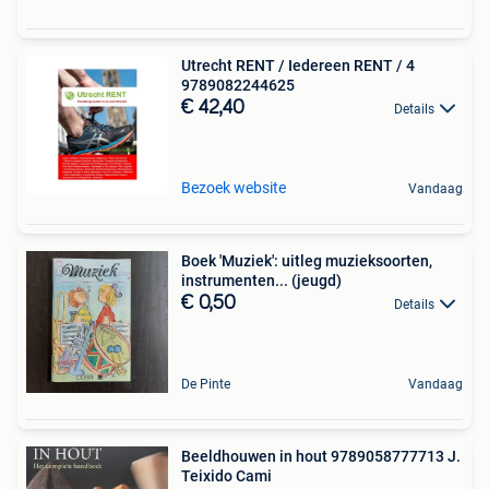
Utrecht RENT / Iedereen RENT / 4
9789082244625
€ 42,40
Details
Bezoek website
Vandaag
Boek 'Muziek': uitleg muzieksoorten,
instrumenten... (jeugd)
€ 0,50
Details
De Pinte
Vandaag
Beeldhouwen in hout 9789058777713 J.
Teixido Cami