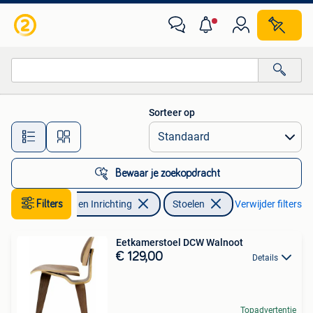
Stoelen
Sorteer op
Alle afstanden…
Bewaar je zoekopdracht
Filters
Huis en Inrichting
Stoelen
Verwijder filters
Eetkamerstoel DCW Walnoot
€ 129,00
Details
Topadvertentie