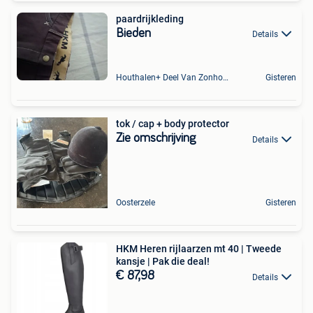
paardrijkleding
Bieden
Details
Houthalen+ Deel Van Zonhoven En Zolder
Gisteren
tok / cap + body protector
Zie omschrijving
Details
Oosterzele
Gisteren
HKM Heren rijlaarzen mt 40 | Tweede
kansje | Pak die deal!
€ 87,98
Details