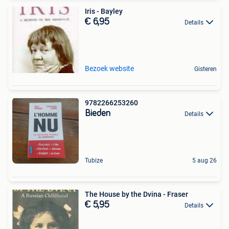
Iris - Bayley
€ 6,95
Details
Bezoek website
Gisteren
9782266253260
Bieden
Details
Tubize
5 aug 26
The House by the Dvina - Fraser
€ 5,95
Details