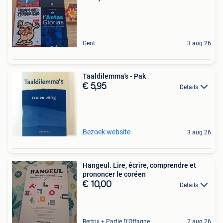
Gent
3 aug 26
Taaldilemma's - Pak
€ 5,95
Details
Bezoek website
3 aug 26
Hangeul. Lire, écrire, comprendre et
prononcer le coréen
€ 10,00
Details
Bertrix + Partie D'Offagne
2 aug 26