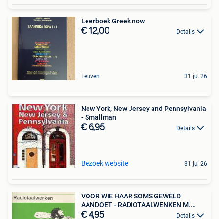
Leerboek Greek now
€ 12,00
Details
Leuven
31 jul 26
New York, New Jersey and Pennsylvania
- Smallman
€ 6,95
Details
Bezoek website
31 jul 26
VOOR WIE HAAR SOMS GEWELD
AANDOET - RADIOTAALWENKEN M.
GALLE
€ 4,95
Details