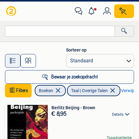
Taal | Overige Talen
Sorteer op
Alle afstanden…
Bewaar je zoekopdracht
Filters
Boeken
Taal | Overige Talen
Verwijder 
Berlitz Beijing - Brown
€ 8,95
Details
Topadvertentie