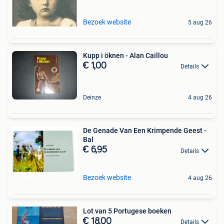
Bezoek website
5 aug 26
Kupp i öknen - Alan Caillou
€ 1,00
Details
Deinze
4 aug 26
De Genade Van Een Krimpende Geest -
Bal
€ 6,95
Details
Bezoek website
4 aug 26
Lot van 5 Portugese boeken
€ 18,00
Details