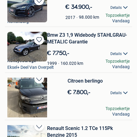
Bewaren
€ 34.900,-
Details
in
Nicolas
Topzoekertje
Mijn
98.000
km
2017
Vandaag
Kortenberg
Favorieten
Bmw Z3 1,9 Widebody STAHLGRAU-
METALIC Garantie
Bewaren
in
€ 7.750,-
Details
Mijn
KondysGarage
Topzoekertje
Favorieten
160.020
km
1999
Vandaag
Eksel+ Deel Van Overpelt
Citroen berlingo
Bewaren
in
€ 7.800,-
Details
Mijn
Favorieten
phonewaxx
Topzoekertje
Vandaag
Deurne
Renault Scenic 1.2 TCe 115Pk
Bewaren
Benzine 2015