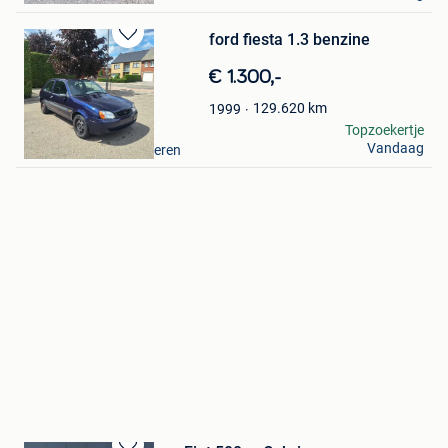
ford fiesta 1.3 benzine
Bewaren
in
€ 1.300,-
Mijn
Favorieten
129.620
km
1999
Jordy
Topzoekertje
Vandaag
Hechtel + Deel Helchteren