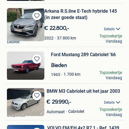
Arkana R.S.line E-Tech hybride 145
(in zeer goede staat)
Bewaren
in
€ 22.800,-
Details
Mijn
Louis Vandenhoef
Topzoekertje
Favorieten
37.800
km
2022
Vandaag
Dilbeek
Ford Mustang 289 Cabriolet '66
Bewaren
Bieden
in
Sandro Spateri
Topzoekertje
1.700
km
1965
Mijn
Vandaag
La Louviere
Favorieten
BMW M3 Cabriolet uit het jaar 2003
Bewaren
€ 29.990,-
Details
in
Mike
Topzoekertje
Mijn
Cabriolet
Automaat
Vandaag
Gerpinnes
Favorieten
VOLVO FM/FH 4x2 R7.1 - Ref. 1439