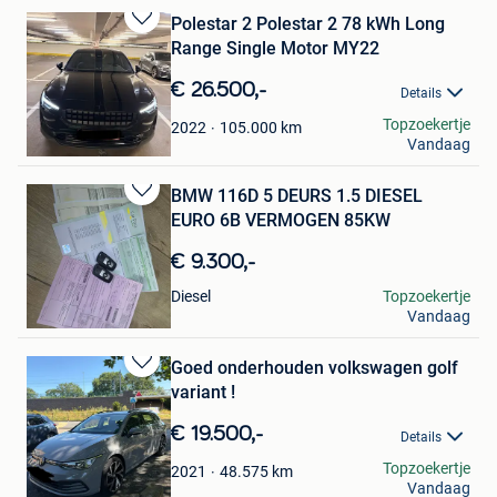
Polestar 2 Polestar 2 78 kWh Long
Bewaren
Range Single Motor MY22
in
Mijn
€ 26.500,-
Details
Favorieten
Loïk Eyers
Topzoekertje
105.000
km
2022
Vandaag
Brussel
BMW 116D 5 DEURS 1.5 DIESEL
Bewaren
EURO 6B VERMOGEN 85KW
in
Mijn
€ 9.300,-
Favorieten
Yaya
Diesel
Topzoekertje
Vandaag
Quaregnon
Goed onderhouden volkswagen golf
Bewaren
variant !
in
Mijn
€ 19.500,-
Details
Favorieten
Jordy
Topzoekertje
48.575
km
2021
Vandaag
Herentals