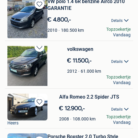
VW polo 1.4 6R benzine Airco 2010
GARANTIE
Bewaren
in
€ 4.800,-
Details
Mijn
Favorieten
CarsPelt
Topzoekertje
180.500
km
2010
Vandaag
Neerpelt
volkswagen
Bewaren
in
€ 11.500,-
Details
Mijn
Favorieten
61.000
km
2012
vandenbussche rik
Topzoekertje
Vandaag
Roeselare
Alfa Romeo 2.2 Spider JTS
Bewaren
€ 12.900,-
Details
in
Robert
Topzoekertje
Mijn
108.000
km
2008
Vandaag
Heers
Favorieten
Porsche Boxster 2.0 Turbo Style