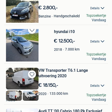
in
Mijn
€ 2.800,-
Details
Favorieten
Ugo Nolf
Topzoekertje
Handgeschakeld
Benzine
Vandaag
Ninove
hyundai i10
Bewaren
in
€ 12.500,-
Details
Mijn
Favorieten
7.000
km
2018
vandenbussche rik
Topzoekertje
Vandaag
Roeselare
VW Transporter T6.1 Lange
uitvoering 2020
Bewaren
in
€ 18.150,-
Details
Mijn
Favorieten
133.000
km
2020
Robert
Topzoekertje
Vandaag
Heers
Audi TT '00 Cabrio 180 Pk Exclusief