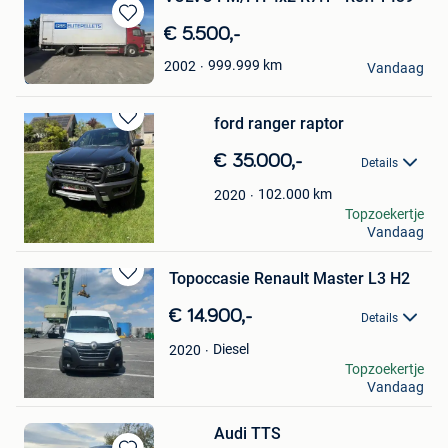
Bewaren
€ 5.500,-
in
Jacalis NV
999.999
km
2002
Mijn
Vandaag
Oostrozebeke
Favorieten
ford ranger raptor
Bewaren
in
€ 35.000,-
Details
Mijn
Favorieten
102.000
km
2020
Verkoop Eindhoven
Topzoekertje
Vandaag
Oud-Turnhout
Topoccasie Renault Master L3 H2
Bewaren
in
€ 14.900,-
Details
Mijn
Favorieten
Diesel
2020
tomdek
Topzoekertje
Vandaag
Oostakker
Audi TTS