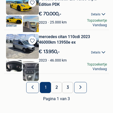
Edition PDK
Bewaren
in
€ 70.000,-
Details
Mijn
jo
Topzoekertje
Favorieten
25.000
km
2023
Vandaag
Beerse
mercedes citan 110cdi 2023
46000km 13950e ex
Bewaren
in
€ 13.950,-
Details
Mijn
Favorieten
46.000
km
2023
Sneyers Hans
Topzoekertje
Vandaag
Linter-Drieslinter
1
2
3
Pagina 1 van 3