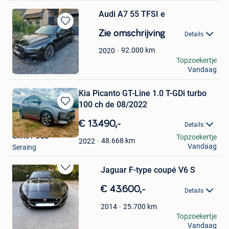
Audi A7 55 TFSI e
Bewaren
Zie omschrijving
Details
in
Mijn
92.000
km
2020
Favorieten
Kristof Voltak
Topzoekertje
Vandaag
Deinze
Kia Picanto GT-Line 1.0 T-GDi turbo
100 ch de 08/2022
Bewaren
in
€ 13.490,-
Details
Mijn
Chris POES
Topzoekertje
Favorieten
48.668
km
2022
Vandaag
Seraing
Jaguar F-type coupé V6 S
Bewaren
in
€ 43.600,-
Details
Mijn
Favorieten
25.700
km
2014
Pat.
Topzoekertje
Vandaag
Mechelen