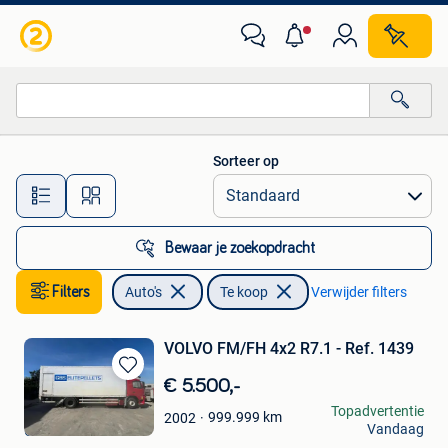
Auto's
Sorteer op
Alle afstanden…
Bewaar je zoekopdracht
Filters
Auto's
Te koop
Verwijder filters
VOLVO FM/FH 4x2 R7.1 - Ref. 1439
Bewaren
€ 5.500,-
in
Jacalis NV
Topadvertentie
999.999
km
2002
Mijn
Vandaag
Oostrozebeke
Favorieten