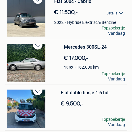
Fiat 500c - Cabrio
Bewaren
in
€ 11.500,-
Details
Mijn
Favorieten
Hybride Elektrisch/Benzine
2022
Allysia Thoelen
Topzoekertje
Vandaag
Grobbendonk
Mercedes 300SL-24
Bewaren
in
€ 17.000,-
Mijn
Favorieten
162.000
km
1992
Paul
Topzoekertje
Vandaag
Brasschaat
Fiat doblo busje 1.6 hdi
Bewaren
in
€ 9.500,-
Mijn
Favorieten
Hicham Soussie
Topzoekertje
Vandaag
Antwerpen