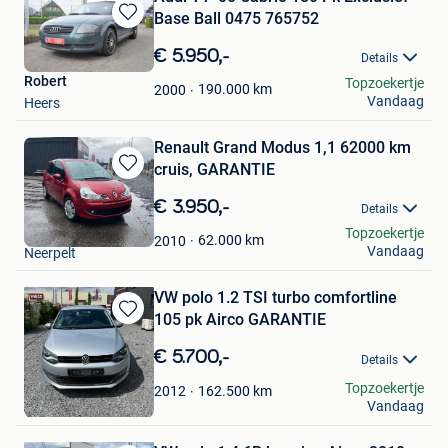
Base Ball 0475 765752
Bewaren
in
€ 5.950,-
Details
Mijn
Robert
Topzoekertje
Favorieten
190.000
km
2000
Vandaag
Heers
Renault Grand Modus 1,1 62000 km
cruis, GARANTIE
Bewaren
in
€ 3.950,-
Details
Mijn
CarsPelt
Topzoekertje
Favorieten
62.000
km
2010
Vandaag
Neerpelt
VW polo 1.2 TSI turbo comfortline
105 pk Airco GARANTIE
Bewaren
in
€ 5.700,-
Details
Mijn
Favorieten
CarsPelt
Topzoekertje
162.500
km
2012
Vandaag
Neerpelt