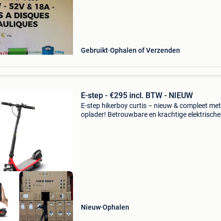
Gebruikt
Ophalen of Verzenden
E-step - €295 incl. BTW - NIEUW
E-step hikerboy curtis – nieuw & compleet met
oplader! Betrouwbare en krachtige elektrische
van het bekende merk hikerboy. Ideaal voor w
werkverkeer, een ritje naar de stad of gewoon
co
Nieuw
Ophalen