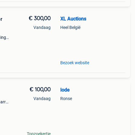
€ 300,00
XL Auctions
er
Vandaag
Heel België
ting
l 2
lome
Bezoek website
€ 100,00
lode
Vandaag
Ronse
arry.
er
Topzoekertje