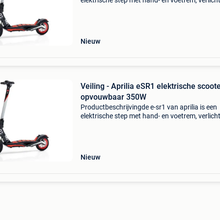
elektrische step met hand- en voetrem, verlich
en een eco-stand. Met deze e-step rijd je tot we
uur of 30 kilometer, waarbij je maximaal 25 ki
Nieuw
Veiling - Aprilia eSR1 elektrische scoot
opvouwbaar 350W
Productbeschrijvingde e-sr1 van aprilia is een
elektrische step met hand- en voetrem, verlich
en een eco-stand. Met deze e-step rijd je tot we
uur of 30 kilometer, waarbij je maximaal 25 ki
Nieuw