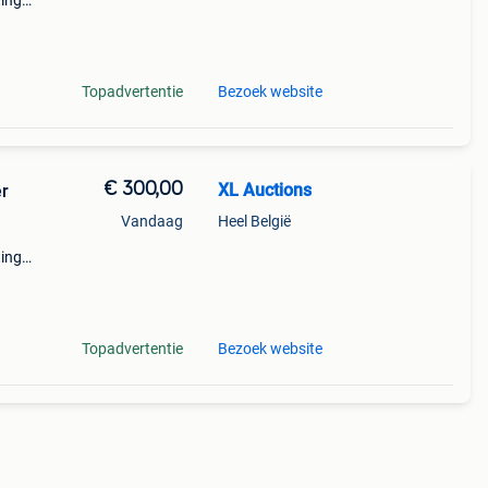
ting
l 2
lome
Topadvertentie
Bezoek website
€ 300,00
XL Auctions
er
Vandaag
Heel België
ting
l 2
lome
Topadvertentie
Bezoek website