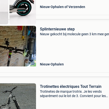
Nieuw
Ophalen of Verzenden
Splinternieuwe step
Nieuw gekocht bij molecule geen 3 km mee ge
Nieuw
Ophalen
Trotinettes électriques Tout Terrain
Trotinetes de marque trotrix. Je les vends
séparément oui le lot de 3. Convient pour les
enfants et adultes pour l&#39;amateur qui
prendrait le lot, j&#39;ajouterai une roue mon