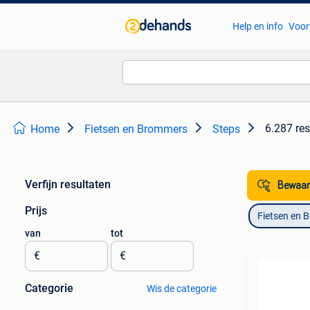
Help en info
Voor
6.287 res
Home
Fietsen en Brommers
Steps
Verfijn resultaten
Bewaar
Prijs
Fietsen en 
van
tot
€
€
Categorie
Wis de categorie