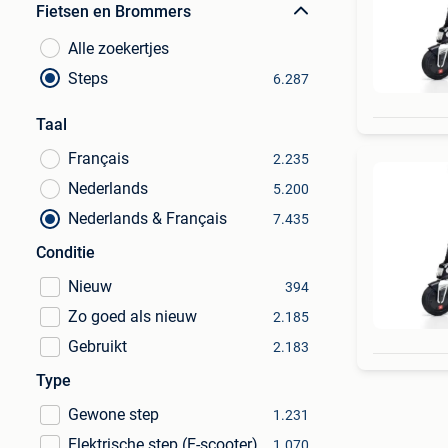
Fietsen en Brommers
Alle zoekertjes
Steps
6.287
Taal
Français
2.235
Nederlands
5.200
Nederlands & Français
7.435
Conditie
Nieuw
394
Zo goed als nieuw
2.185
Gebruikt
2.183
Type
Gewone step
1.231
Elektrische step (E-scooter)
1.070