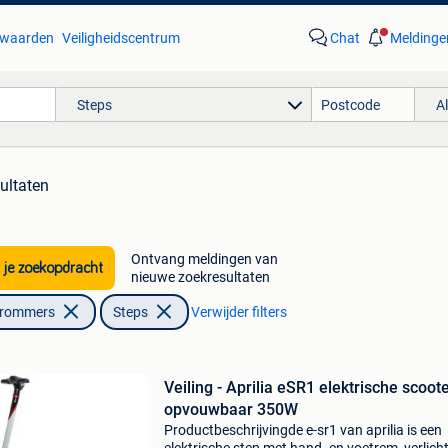
waarden
Veiligheidscentrum
Chat
Meldinge
Steps
A
ultaten
Ontvang meldingen van
 je zoekopdracht
nieuwe zoekresultaten
Brommers
Steps
Verwijder filters
Veiling - Aprilia eSR1 elektrische scoot
opvouwbaar 350W
Productbeschrijvingde e-sr1 van aprilia is een