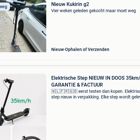
Nieuw Kukirin g2
 weg
Vier weken geleden gekocht maar moet weg
Nieuw
Ophalen of Verzenden
Elektrische Step NIEUW IN DOOS 35km/h |
GARANTIE & FACTUUR
🇳🇱🇫🇷🇬🇧 eerst testen dan kopen. Elektris
step nieuw in verpakking. Elke step wordt gel
met een factuur en een garantie van 1 jaar op
batterij. Specificaties🔽 autonomie: 30km
topsnelhe