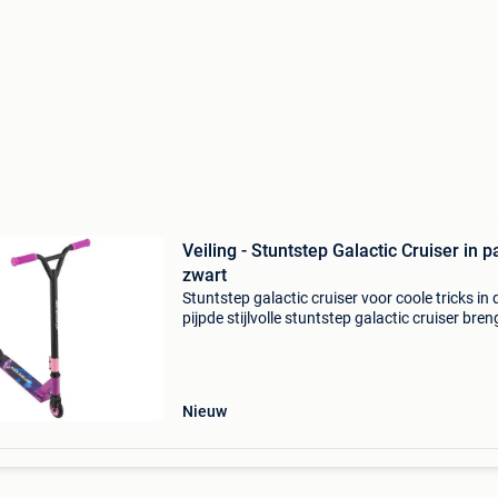
Veiling - Stuntstep Galactic Cruiser in p
zwart
Stuntstep galactic cruiser voor coole tricks in 
pijpde stijlvolle stuntstep galactic cruiser bren
rijplezier voor actieve tieners en kinderen vana
jaar die graag buiten of in het skatepark zij
Nieuw