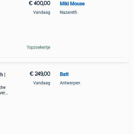
€ 400,00
Miki Mouse
Vandaag
Nazareth
Topzoekertje
€ 249,00
Batt
Vandaag
Antwerpen
che
everd
 de