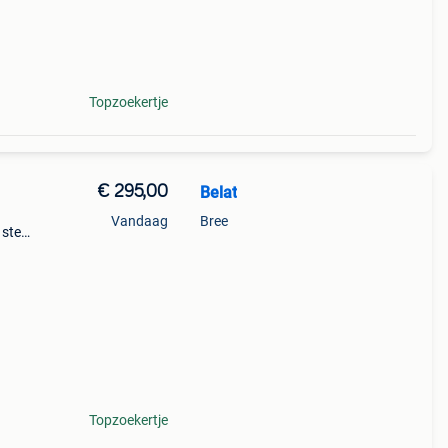
Topzoekertje
€ 295,00
Belat
Vandaag
Bree
 step
oon-
 om
Topzoekertje