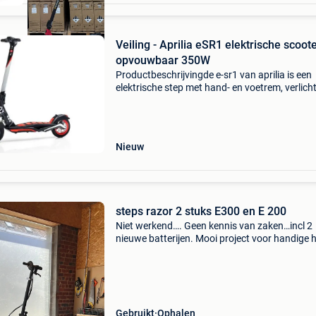
Veiling - Aprilia eSR1 elektrische scoot
opvouwbaar 350W
Productbeschrijvingde e-sr1 van aprilia is een
elektrische step met hand- en voetrem, verlich
en een eco-stand. Met deze e-step rijd je tot we
uur of 30 kilometer, waarbij je maximaal 25 ki
Nieuw
steps razor 2 stuks E300 en E 200
Niet werkend…. Geen kennis van zaken…incl 2
nieuwe batterijen. Mooi project voor handige h
100 Euro voor alles.kit te koop op internet om 
supersteps van te maken……
Gebruikt
Ophalen