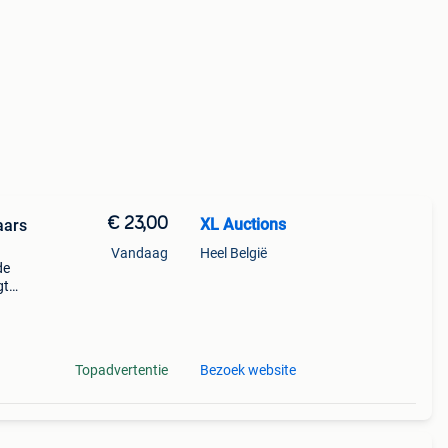
€ 23,00
XL Auctions
aars
Vandaag
Heel België
de
gt
f 6
Topadvertentie
Bezoek website