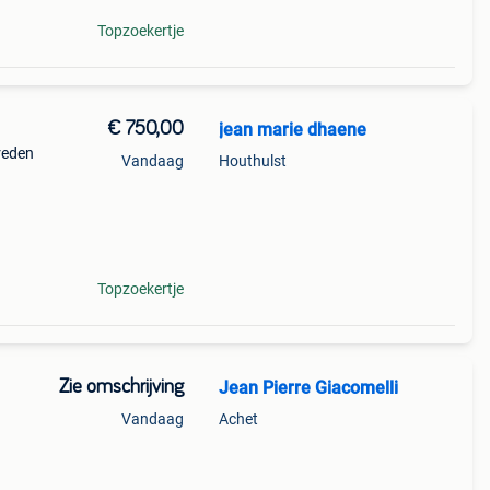
Topzoekertje
€ 750,00
jean marie dhaene
reden
Vandaag
Houthulst
Topzoekertje
Zie omschrijving
Jean Pierre Giacomelli
Vandaag
Achet
tée