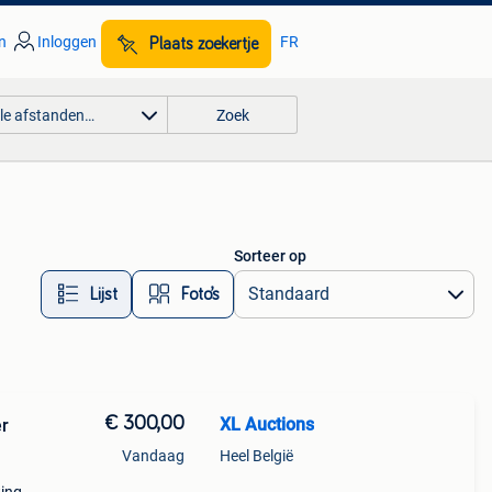
n
Inloggen
FR
Plaats zoekertje
lle afstanden…
Zoek
Sorteer op
Lijst
Foto’s
€ 300,00
XL Auctions
er
Vandaag
Heel België