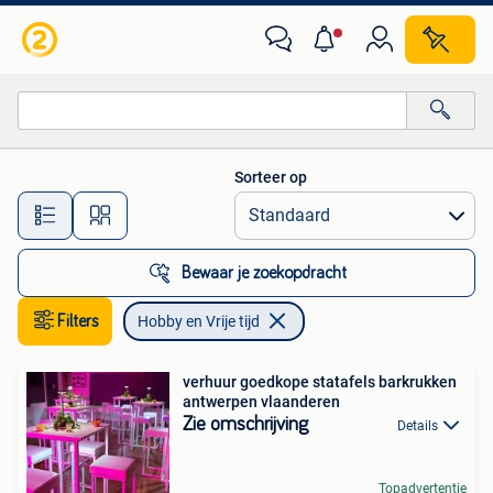
Hobby en Vrije tijd
Sorteer op
Alle afstanden…
Bewaar je zoekopdracht
Filters
Hobby en Vrije tijd
verhuur goedkope statafels barkrukken
antwerpen vlaanderen
Zie omschrijving
Details
Topadvertentie