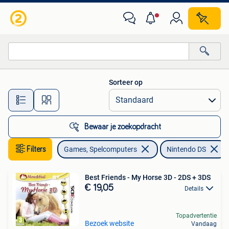
Games | Nintendo DS
Sorteer op
Alle afstanden…
Bewaar je zoekopdracht
Filters
Games, Spelcomputers
Nintendo DS
Best Friends - My Horse 3D - 2DS + 3DS
€ 19,05
Details
Topadvertentie
Bezoek website
Vandaag