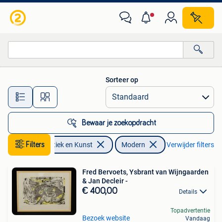
Kunst | Schilderijen | Modern
Sorteer op
Alle afstanden…
Bewaar je zoekopdracht
Filters
Antiek en Kunst
Modern
Verwijder filters
Fred Bervoets, Ysbrant van Wijngaarden
& Jan Decleir -
€ 400,00
Details
Topadvertentie
Bezoek website
Vandaag