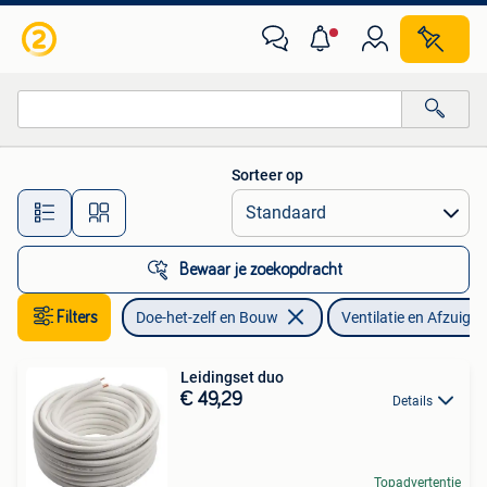
Ventilatie en Afzuiging
Sorteer op
Alle afstanden…
Bewaar je zoekopdracht
Filters
Doe-het-zelf en Bouw
Ventilatie en Afzuigin
Leidingset duo
€ 49,29
Details
Topadvertentie