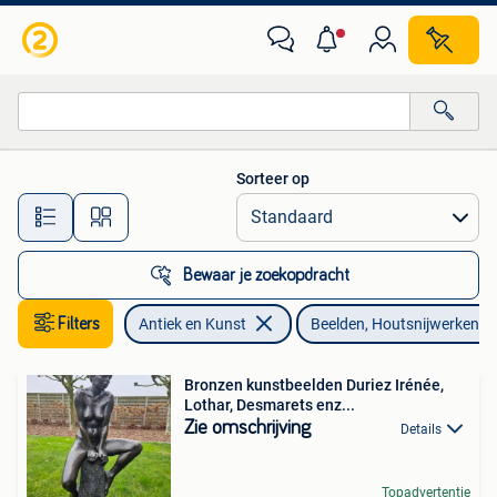
Kunst | Beelden en Houtsnijwerken
Sorteer op
Alle afstanden…
Bewaar je zoekopdracht
Filters
Antiek en Kunst
Beelden, Houtsnijwerken
Bronzen kunstbeelden Duriez Irénée,
Lothar, Desmarets enz...
Zie omschrijving
Details
Topadvertentie