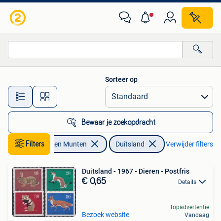
Postzegels | Europa | Duitsland
Sorteer op
Alle afstanden…
Bewaar je zoekopdracht
Postzegels en Munten
Filters
Duitsland
Verwijder filters
Duitsland - 1967 - Dieren - Postfris
€ 0,65
Details
Topadvertentie
Bezoek website
Vandaag