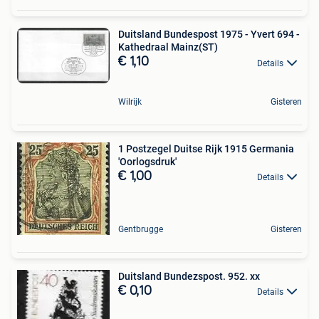
Duitsland Bundespost 1975 - Yvert 694 -
Kathedraal Mainz(ST)
€ 1,10
Details
Wilrijk
Gisteren
1 Postzegel Duitse Rijk 1915 Germania
'Oorlogsdruk'
€ 1,00
Details
Gentbrugge
Gisteren
Duitsland Bundezspost. 952. xx
€ 0,10
Details