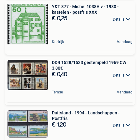
Y&T 877 - Michel 1038AIv - 1980 -
kastelen - postfris XXX
€ 0,25
Details
Kortrijk
Vandaag
DDR 1528/1533 gestempeld 1969 CW
3,80€
€ 0,40
Details
Temse
Vandaag
Duitsland - 1994 - Landschappen -
Postfris
€ 1,20
Details