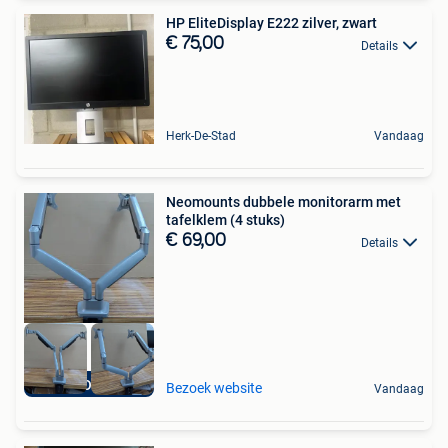
HP EliteDisplay E222 zilver, zwart
€ 75,00
Details
Herk-De-Stad
Vandaag
Neomounts dubbele monitorarm met
tafelklem (4 stuks)
€ 69,00
Details
KOOPJE
Bezoek website
Vandaag