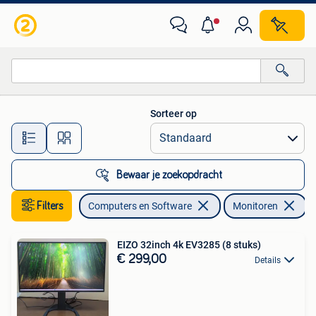
Monitoren
Sorteer op
Alle afstanden…
Bewaar je zoekopdracht
Filters
Computers en Software
Monitoren
V
EIZO 32inch 4k EV3285 (8 stuks)
€ 299,00
Details