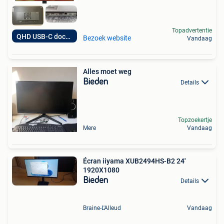
Topadvertentie
QHD USB-C docking
Bezoek website
Vandaag
Alles moet weg
Bieden
Details
Topzoekertje
Mere
Vandaag
Écran iiyama XUB2494HS-B2 24'
1920X1080
Bieden
Details
Braine-L'Alleud
Vandaag