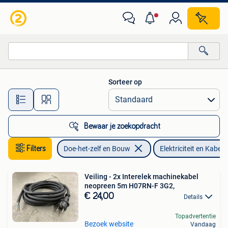
Elektriciteit en Kabels
Sorteer op
Alle afstanden…
Bewaar je zoekopdracht
Filters
Doe-het-zelf en Bouw
Elektriciteit en Kabels
Veiling - 2x Interelek machinekabel
neopreen 5m H07RN-F 3G2,
€ 24,00
Details
Topadvertentie
Bezoek website
Vandaag