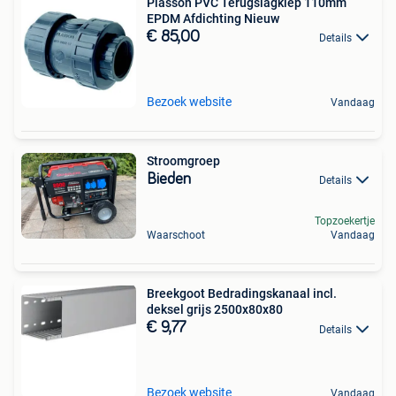
Plasson PVC Terugslagklep 110mm
EPDM Afdichting Nieuw
€ 85,00
Details
Bezoek website
Vandaag
Stroomgroep
Bieden
Details
Topzoekertje
Waarschoot
Vandaag
Breekgoot Bedradingskanaal incl.
deksel grijs 2500x80x80
€ 9,77
Details
Bezoek website
Vandaag