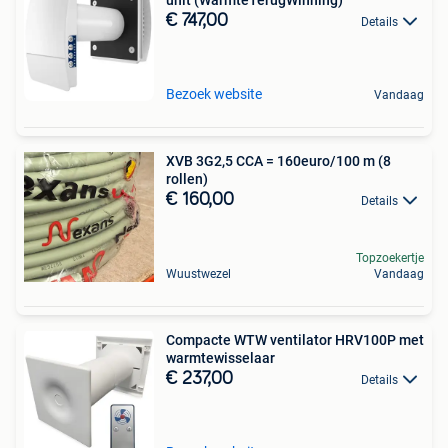
unit (WarmteTerugWinning)
€ 747,00
Details
Bezoek website
Vandaag
XVB 3G2,5 CCA = 160euro/100 m (8
rollen)
€ 160,00
Details
Topzoekertje
Wuustwezel
Vandaag
Compacte WTW ventilator HRV100P met
warmtewisselaar
€ 237,00
Details