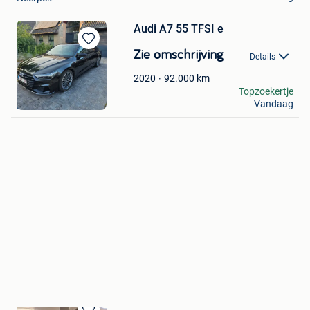
Audi A7 55 TFSI e
Bewaren
Zie omschrijving
Details
in
Mijn
92.000
km
2020
Favorieten
Kristof Voltak
Topzoekertje
Vandaag
Deinze