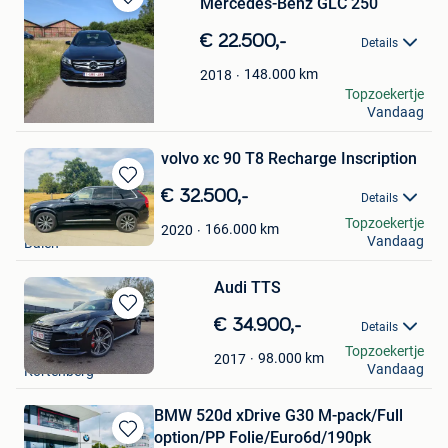
Mercedes-Benz GLC 250
Bewaren
in
€ 22.500,-
Details
Mijn
Favorieten
148.000
km
2018
Cito bv
Topzoekertje
Vandaag
Mortsel
volvo xc 90 T8 Recharge Inscription
Bewaren
€ 32.500,-
Details
in
Thomas
Topzoekertje
Mijn
166.000
km
2020
Vandaag
Balen
Favorieten
Audi TTS
Bewaren
€ 34.900,-
Details
in
Nicolas
Topzoekertje
Mijn
98.000
km
2017
Vandaag
Kortenberg
Favorieten
BMW 520d xDrive G30 M-pack/Full
option/PP Folie/Euro6d/190pk
Bewaren