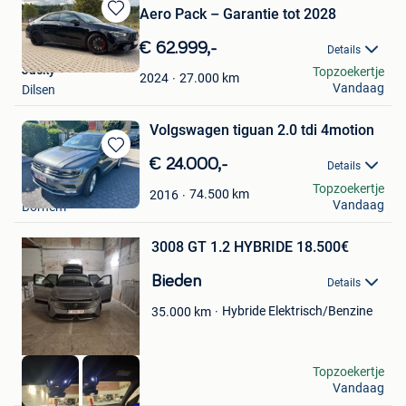
Aero Pack – Garantie tot 2028
Bewaren
in
€ 62.999,-
Details
Mijn
Jacky
Topzoekertje
Favorieten
27.000
km
2024
Vandaag
Dilsen
Volgswagen tiguan 2.0 tdi 4motion
Bewaren
€ 24.000,-
Details
in
jan
Topzoekertje
Mijn
74.500
km
2016
Vandaag
Bornem
Bewaren
Favorieten
in
Mijn
3008 GT 1.2 HYBRIDE 18.500€
Favorieten
Bieden
Details
Hybride Elektrisch/Benzine
35.000
km
Filterpunt
Topzoekertje
Vandaag
Harelbeke