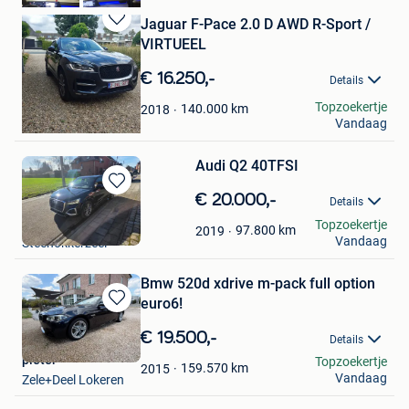
Jaguar F-Pace 2.0 D AWD R-Sport /
Bewaren
VIRTUEEL
in
Mijn
€ 16.250,-
Details
Favorieten
dennis
Topzoekertje
140.000
km
2018
Vandaag
Maaseik
Audi Q2 40TFSI
Bewaren
€ 20.000,-
Details
in
Iwens Gregory
Topzoekertje
Mijn
97.800
km
2019
Vandaag
Steenokkerzeel
Favorieten
Bmw 520d xdrive m-pack full option
euro6!
Bewaren
in
€ 19.500,-
Details
Mijn
pieter
Topzoekertje
Favorieten
159.570
km
2015
Vandaag
Zele+Deel Lokeren