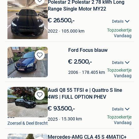
Polestar 2 Polestar 2 78 kWh Long
Bewaren
Range Single Motor MY22
in
Mijn
€ 26.500,-
Details
Favorieten
Loïk Eyers
Topzoekertje
105.000
km
2022
Vandaag
Brussel
Ford Focus blauw
Bewaren
€ 2.500,-
Details
in
eka
Topzoekertje
Mijn
178.405
km
2006
Vandaag
Deurne
Favorieten
Audi Q8 55 TFSI e | Quattro S line
4WS | FULL OPTION PHEV
Bewaren
in
€ 93.500,-
Details
Mijn
Jos
Topzoekertje
Favorieten
15.300
km
2025
Vandaag
Zoersel & Deel Brecht
Mercedes-AMG CLA 45 S 4MATIC+