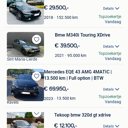
in
€ 29.500,-
Details
Mijn
Favorieten
Matar
Topzoekertje
152.500
km
2018
Vandaag
Stabroek
Bmw M340i Touring XDrive
Bewaren
€ 39.500,-
Details
in
Pieter
Topzoekertje
Mijn
95.000
km
2021
Vandaag
Sint-Maria-Lierde
Favorieten
Mercedes EQE 43 AMG 4MATIC |
13.500 km | Full option | BTW
Bewaren
in
€ 69.950,-
Details
Mijn
Marcel-MKG
Topzoekertje
Favorieten
13.500
km
2023
Vandaag
Ravels
Tekoop bmw 320d gt xdrive
Bewaren
in
€ 12.100,-
Details