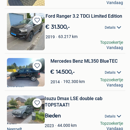
Vandaag
Oostham
Ford Ranger 3.2 TDCi Limited Edition
Bewaren
€ 31.300,-
Details
in
Mijn
63.217
km
2019
Favorieten
Lieven Van Hoeck
Topzoekertje
Vandaag
Londerzeel
Mercedes Benz ML350 BlueTEC
Bewaren
€ 14.500,-
Details
in
mate
Topzoekertje
Mijn
192.300
km
2014
Vandaag
Etterbeek
Favorieten
Isuzu Dmax LSE double cab
TOPSTAAT!
Bewaren
in
Bieden
Details
Mijn
Koen
Topzoekertje
Favorieten
44.000
km
2023
Vandaag
Neerpelt