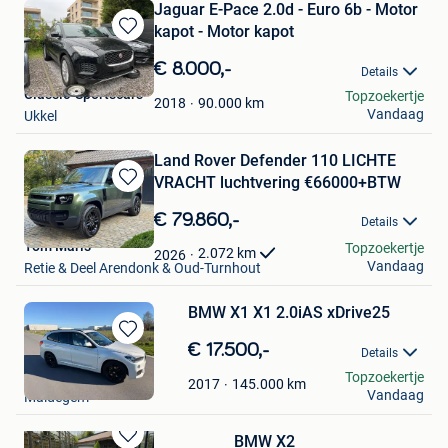
Jaguar E-Pace 2.0d - Euro 6b - Motor
kapot - Motor kapot
Bewaren
in
€ 8.000,-
Details
Mijn
Classic-Sportscars
Topzoekertje
Favorieten
90.000
km
2018
Vandaag
Ukkel
Land Rover Defender 110 LICHTE
VRACHT luchtvering €66000+BTW
Bewaren
in
€ 79.860,-
Details
Mijn
Tom Maris
Topzoekertje
Favorieten
2.072
km
2026
Vandaag
Retie & Deel Arendonk & Oud-Turnhout
BMW X1 X1 2.0iAS xDrive25
Bewaren
€ 17.500,-
Details
in
Michèle Bellon
Topzoekertje
Mijn
145.000
km
2017
Vandaag
Maldegem
Favorieten
BMW X2