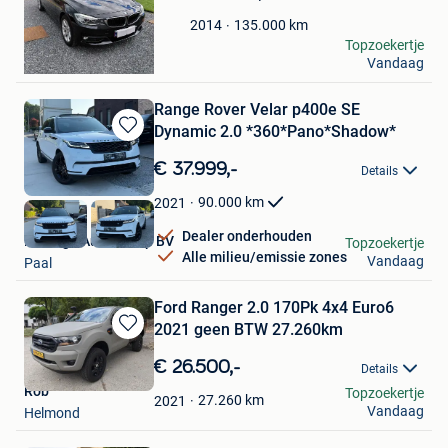
Mijn
Favorieten
135.000
km
2014
jan
Topzoekertje
Vandaag
Meerhout
Range Rover Velar p400e SE
Dynamic 2.0 *360*Pano*Shadow*
Bewaren
in
€ 37.999,-
Details
Mijn
Favorieten
90.000
km
2021
Dealer onderhouden
Prestige Auto Group BV
Topzoekertje
Alle milieu/emissie zones
Vandaag
Paal
Ford Ranger 2.0 170Pk 4x4 Euro6
2021 geen BTW 27.260km
Bewaren
in
€ 26.500,-
Details
Mijn
Rob
Topzoekertje
Favorieten
27.260
km
2021
Vandaag
Helmond