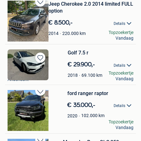
Jeep Cherokee 2.0 2014 limited FULL
Bewaren
option
in
Mijn
€ 8.500,-
Details
Favorieten
Sam Grz
Topzoekertje
220.000
km
2014
Vandaag
Hannut
Golf 7.5 r
Bewaren
€ 29.900,-
Details
in
Erdal
Topzoekertje
Mijn
69.100
km
2018
Vandaag
Anderlecht
Favorieten
ford ranger raptor
Bewaren
in
€ 35.000,-
Details
Mijn
Favorieten
102.000
km
2020
Verkoop Eindhoven
Topzoekertje
Vandaag
Oud-Turnhout