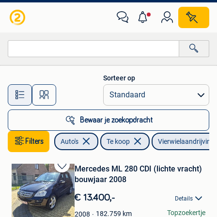
Auto's
Sorteer op
Alle afstanden…
Bewaar je zoekopdracht
Filters
Auto's
Te koop
Vierwielaandrijving
Mercedes ML 280 CDI (lichte vracht)
Bewaren
bouwjaar 2008
in
Mijn
€ 13.400,-
Details
Favorieten
Stefan
Topzoekertje
182.759
km
2008