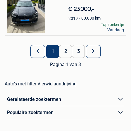
Bewaren
in
€ 23.000,-
Mijn
Favorieten
80.000
km
2019
kris
Topzoekertje
Vandaag
Molenstede
1
2
3
Pagina 1 van 3
Auto's met filter Vierwielaandrijving
Gerelateerde zoektermen
Populaire zoektermen