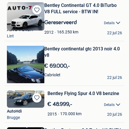
Bentley Continental GT 4.0 BiTurbo
V8 FULL service - BTW IN!
Bewaren
in
Gereserveerd
Details
Mijn
AUTO-7 BVBA
Favorieten
165.250
km
2012
22 jul 26
Lint
Bewaren
Bentley continental gtc 2013 noir 4.0
in
Mijn
v8
Favorieten
€ 69.000,-
Momo
Cabriolet
22 jul 26
Charleroi
Bentley Flying Spur 4.0 V8 benzine
Bewaren
€ 48.999,-
Details
in
AutoHdi
Mijn
170.000
km
2015
20 jul 26
Brugge
Favorieten