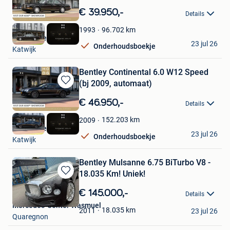
in
€ 39.950,-
Details
Mijn
Favorieten
96.702
km
1993
HooG Selections
23 jul 26
Onderhoudsboekje
Katwijk
Bentley Continental 6.0 W12 Speed
(bj 2009, automaat)
Bewaren
in
€ 46.950,-
Details
Mijn
Favorieten
152.203
km
2009
HooG Selections
23 jul 26
Onderhoudsboekje
Katwijk
Bentley Mulsanne 6.75 BiTurbo V8 -
18.035 Km! Uniek!
Bewaren
in
€ 145.000,-
Details
Mijn
Mercedes-Center Wasmuel
Favorieten
18.035
km
2011
23 jul 26
Quaregnon