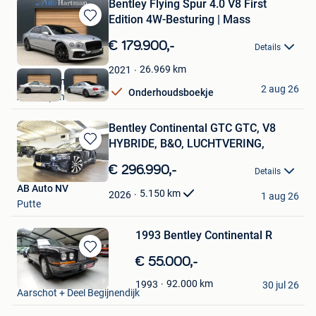
Bentley Flying Spur 4.0 V8 First
Edition 4W-Besturing | Mass
Bewaren
in
€ 179.900,-
Details
Mijn
Favorieten
26.969
km
2021
Auto Hartman B.V.
2 aug 26
Onderhoudsboekje
Antwerpen
Bentley Continental GTC GTC, V8
HYBRIDE, B&O, LUCHTVERING,
Bewaren
in
€ 296.990,-
Details
Mijn
AB Auto NV
Favorieten
5.150
km
2026
1 aug 26
Putte
1993 Bentley Continental R
Bewaren
€ 55.000,-
in
Oldtimers Gilis
92.000
km
1993
Mijn
30 jul 26
Aarschot + Deel Begijnendijk
Favorieten