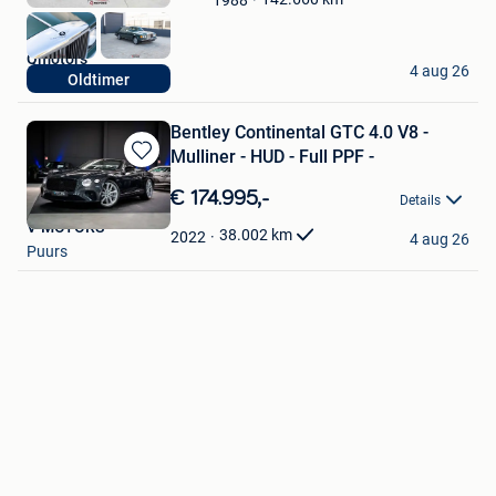
Mijn
Favorieten
Qmotors
4 aug 26
Oldtimer
Beringen
Bentley Continental GTC 4.0 V8 -
Mulliner - HUD - Full PPF -
Bewaren
in
€ 174.995,-
Details
Mijn
V-MOTORS
Favorieten
38.002
km
2022
4 aug 26
Puurs