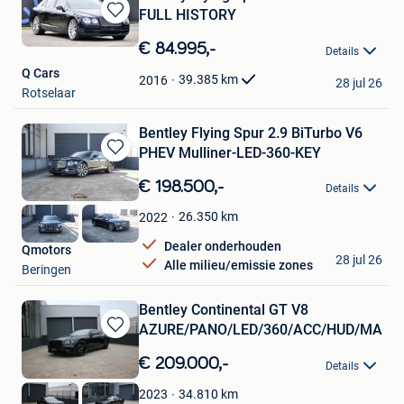
FULL HISTORY
Bewaren
in
€ 84.995,-
Details
Mijn
Q Cars
Favorieten
39.385
km
2016
28 jul 26
Rotselaar
Bentley Flying Spur 2.9 BiTurbo V6
PHEV Mulliner-LED-360-KEY
Bewaren
in
€ 198.500,-
Details
Mijn
Favorieten
26.350
km
2022
Dealer onderhouden
Qmotors
28 jul 26
Alle milieu/emissie zones
Beringen
Bentley Continental GT V8
AZURE/PANO/LED/360/ACC/HUD/MASS
Bewaren
in
€ 209.000,-
Details
Mijn
Favorieten
34.810
km
2023