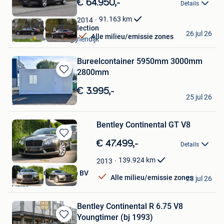
€ 64.950,-
Details
Mijn
Favorieten
91.163
km
2014
ElsenBergen Car Collection
26 jul 26
Alle milieu/emissie zones
Aarschot + Deel Begijnendijk
Bureelcontainer 5950mm 3000mm
2800mm
Bewaren
in
€ 3.995,-
Erfu
Mijn
25 jul 26
Bornem
Favorieten
Bentley Continental GT V8
Bewaren
€ 47.499,-
Details
in
Mijn
139.924
km
2013
Favorieten
Exclusive Car Design BV
Alle milieu/emissie zones
23 jul 26
Aalst
Bentley Continental R 6.75 V8
Youngtimer (bj 1993)
Bewaren