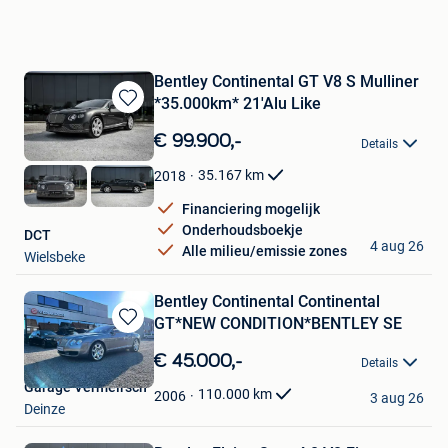
Bentley Continental GT V8 S Mulliner
*35.000km* 21'Alu Like
Bewaren
in
€ 99.900,-
Details
Mijn
Favorieten
35.167
km
2018
Financiering mogelijk
Onderhoudsboekje
DCT
4 aug 26
Alle milieu/emissie zones
Wielsbeke
Bentley Continental Continental
GT*NEW CONDITION*BENTLEY SE
Bewaren
in
€ 45.000,-
Details
Mijn
Garage Vermeirsch
Favorieten
110.000
km
2006
3 aug 26
Deinze