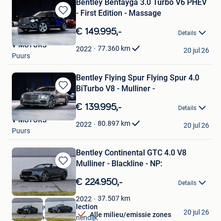
Bentley Bentayga 3.0 Turbo V6 PHEV
- First Edition - Massage
Bewaren
in
€ 149.995,-
Details
Mijn
V-MOTORS
Favorieten
77.360
km
2022
20 jul 26
Puurs
Bentley Flying Spur Flying Spur 4.0
BiTurbo V8 - Mulliner -
Bewaren
in
€ 139.995,-
Details
Mijn
V-MOTORS
Favorieten
80.897
km
2022
20 jul 26
Puurs
Bentley Continental GTC 4.0 V8
Mulliner - Blackline - NP:
Bewaren
in
€ 224.950,-
Details
Mijn
Favorieten
37.507
km
2022
ElsenBergen Car Collection
20 jul 26
Alle milieu/emissie zones
Aarschot + Deel Begijnendijk