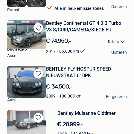
MB Autocenter
Gisteren
Alle milieu/emissie zones
Rumst
Bentley Continental GT 4.0 BiTurbo
V8 S/CUIR/CAMERA/SIEGE FU
Bewaren
in
€ 74.950,-
Details
Mijn
Bhen Auto
Favorieten
86.000
km
2017
Gisteren
Asse
BENTLEY FLYINGSPUR SPEED
NIEUWSTAAT 610PK
Bewaren
in
€ 34.500,-
Mijn
Flip
Favorieten
100.000
km
2009
Eergisteren
Aalst
Bentley Mulsanne Oldtimer
Bewaren
€ 28.999,-
in
142.660
km
1988