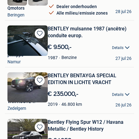
Dealer onderhouden
Qmotors
28 jul 26
Alle milieu/emissie zones
Beringen
BENTLEY mulsanne 1987 (ancêtre)
conduite europ.
Bewaren
in
€ 9.500,-
Details
Mijn
philippe
Favorieten
Benzine
1987
27 jul 26
Namur
BENTLEY BENTAYGA SPECIAL
EDITION IN LICHTE VRACHT
Bewaren
in
€ 235.000,-
Details
Mijn
VAN HOUTE Y.
Favorieten
46.800
km
2019
26 jul 26
Zedelgem
Bentley Flying Spur W12 / Havana
Metallic / Bentley History
Bewaren
in