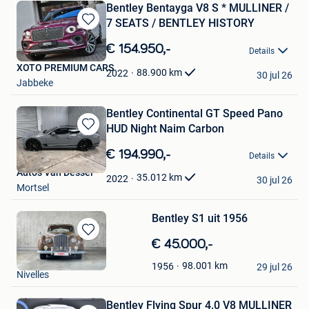
Bentley Bentayga V8 S * MULLINER /
7 SEATS / BENTLEY HISTORY
Bewaren
in
€ 154.950,-
Details
Mijn
XOTO PREMIUM CARS
Favorieten
88.900
km
2022
30 jul 26
Jabbeke
Bentley Continental GT Speed Pano
HUD Night Naim Carbon
Bewaren
in
€ 194.990,-
Details
Mijn
Auto's Van Dessel
Favorieten
35.012
km
2022
30 jul 26
Mortsel
Bentley S1 uit 1956
Bewaren
€ 45.000,-
in
DriveCity Sales
98.001
km
1956
Mijn
29 jul 26
Nivelles
Favorieten
Bentley Flying Spur 4.0 V8 MULLINER