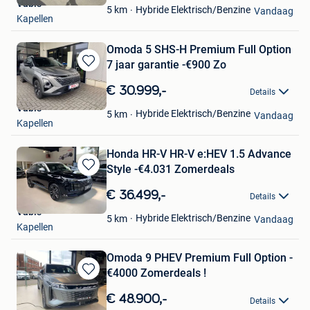
Vabis
Favorieten
Hybride Elektrisch/Benzine
5
km
Vandaag
Kapellen
Omoda 5 SHS-H Premium Full Option
7 jaar garantie -€900 Zo
Bewaren
in
€ 30.999,-
Details
Mijn
Vabis
Favorieten
Hybride Elektrisch/Benzine
5
km
Vandaag
Kapellen
Honda HR-V HR-V e:HEV 1.5 Advance
Style -€4.031 Zomerdeals
Bewaren
in
€ 36.499,-
Details
Mijn
Vabis
Favorieten
Hybride Elektrisch/Benzine
5
km
Vandaag
Kapellen
Omoda 9 PHEV Premium Full Option -
€4000 Zomerdeals !
Bewaren
in
€ 48.900,-
Details
Mijn