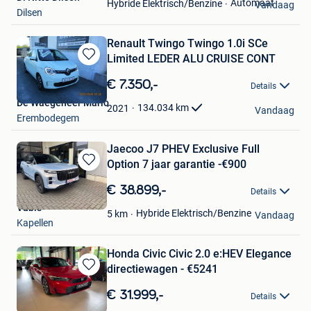
Automaat
Hybride Elektrisch/Benzine
Vandaag
Dilsen
Renault Twingo Twingo 1.0i SCe
Limited LEDER ALU CRUISE CONT
Bewaren
in
€ 7.350,-
Details
Mijn
De Waegeneer Mario
Favorieten
134.034
km
2021
Vandaag
Erembodegem
Jaecoo J7 PHEV Exclusive Full
Option 7 jaar garantie -€900
Bewaren
in
€ 38.899,-
Details
Mijn
Vabis
Favorieten
Hybride Elektrisch/Benzine
5
km
Vandaag
Kapellen
Honda Civic Civic 2.0 e:HEV Elegance
directiewagen - €5241
Bewaren
in
€ 31.999,-
Details
Mijn