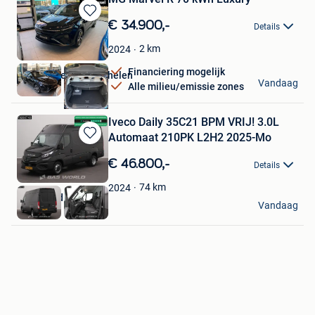
Bewaren
€ 34.900,-
Details
in
Mijn
2
km
2024
Favorieten
Financiering mogelijk
Van Mossel MG Mechelen
Vandaag
Alle milieu/emissie zones
Mechelen
Iveco Daily 35C21 BPM VRIJ! 3.0L
Automaat 210PK L2H2 2025-Mo
Bewaren
in
€ 46.800,-
Details
Mijn
Favorieten
74
km
2024
BAS World
Vandaag
Veghel