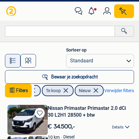
Auto's
Sorteer op
Alle afstanden…
Bewaar je zoekopdracht
Filters
Auto's
Te koop
Nieuw
Verwijder filters
Nissan Primastar Primastar 2.0 dCi
30 L2H1 28500 + btw
Bewaren
in
€ 34.500,-
Details
Mijn
Favorieten
Diesel
10
km