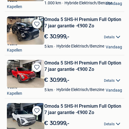
Vabis
Favorieten
Hybride Elektrisch/Benzine
1.000
km
Vandaag
Kapellen
Omoda 5 SHS-H Premium Full Option
7 jaar garantie -€900 Zo
Bewaren
in
€ 30.999,-
Details
Mijn
Vabis
Favorieten
Hybride Elektrisch/Benzine
5
km
Vandaag
Kapellen
Omoda 5 SHS-H Premium Full Option
7 jaar garantie -€900 Zo
Bewaren
in
€ 30.999,-
Details
Mijn
Vabis
Favorieten
Hybride Elektrisch/Benzine
5
km
Vandaag
Kapellen
Omoda 5 SHS-H Premium Full Option
7 jaar garantie -€900 Zo
Bewaren
in
€ 30.999,-
Details
Mijn