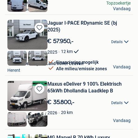
Garage Ceurstemont
Topzoekertje
Vandaag
Sint-Amands
Jaguar I-PACE RDynamic SE (bj
2025)
Bewaren
in
€ 57.950,-
Details
Mijn
Favorieten
12
km
2025
Financiering mogelijk
Van Mossel Jaguar Land Rover Leuven
Vandaag
Alle milieu/emissie zones
Herent
Maxus eDeliver 9 100% Elektrisch
65kWh Dhollandia Laadklep B
Bewaren
in
€ 35.800,-
Details
Mijn
Favorieten
20
km
2026
BAS World
Vandaag
Veghel
MG Marvel R 70 kWh Luxury