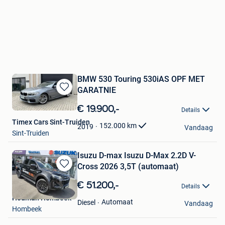
BMW 530 Touring 530iAS OPF MET
GARATNIE
Bewaren
in
€ 19.900,-
Details
Mijn
Timex Cars Sint-Truiden
Favorieten
152.000
km
2019
Vandaag
Sint-Truiden
Isuzu D-max Isuzu D-Max 2.2D V-
Cross 2026 3,5T (automaat)
Bewaren
in
€ 51.200,-
Details
Mijn
Houman Hombeek
Favorieten
Automaat
Diesel
Vandaag
Hombeek