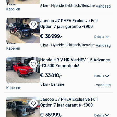
Vabis
Favorieten
Hybride Elektrisch/Benzine
5
km
Vandaag
Kapellen
Jaecoo J7 PHEV Exclusive Full
Option 7 jaar garantie -€900
Bewaren
in
€ 38.999,-
Details
Mijn
Vabis
Favorieten
Hybride Elektrisch/Benzine
5
km
Vandaag
Kapellen
Honda HR-V HR-V e:HEV 1.5 Advance
-€3.500 Zomerdeals!
Bewaren
in
€ 33.810,-
Details
Mijn
Vabis
Favorieten
Benzine
5
km
Vandaag
Kapellen
Jaecoo J7 PHEV Exclusive Full
Option 7 jaar garantie -€900
Bewaren
in
€ 38.999,-
Details