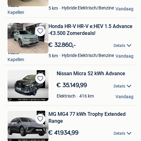
Mijn
Vabis
Favorieten
Hybride Elektrisch/Benzine
5
km
Vandaag
Kapellen
Honda HR-V HR-V e:HEV 1.5 Advance
-€3.500 Zomerdeals!
Bewaren
in
€ 32.860,-
Details
Mijn
Vabis
Favorieten
Hybride Elektrisch/Benzine
5
km
Vandaag
Kapellen
Nissan Micra 52 kWh Advance
Bewaren
€ 35.149,99
Details
in
Di Nitto Dilsen
Mijn
416 km
Elektrisch
Vandaag
Dilsen
Favorieten
MG MG4 77 kWh Trophy Extended
Range
Bewaren
in
€ 41.934,99
Details
Mijn
Di Nitto Dilsen