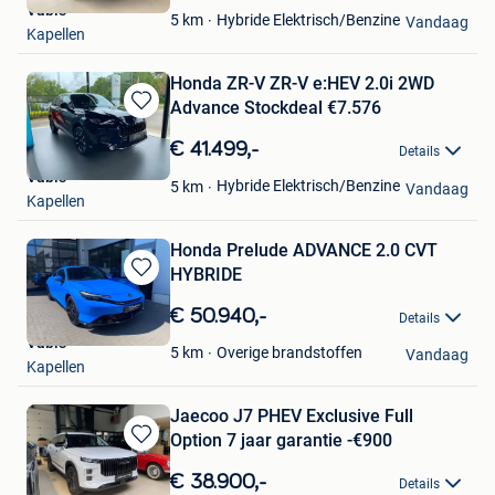
Vabis
Favorieten
Hybride Elektrisch/Benzine
5
km
Vandaag
Kapellen
Honda ZR-V ZR-V e:HEV 2.0i 2WD
Advance Stockdeal €7.576
Bewaren
in
€ 41.499,-
Details
Mijn
Vabis
Favorieten
Hybride Elektrisch/Benzine
5
km
Vandaag
Kapellen
Honda Prelude ADVANCE 2.0 CVT
HYBRIDE
Bewaren
in
€ 50.940,-
Details
Mijn
Vabis
Favorieten
Overige brandstoffen
5
km
Vandaag
Kapellen
Jaecoo J7 PHEV Exclusive Full
Option 7 jaar garantie -€900
Bewaren
in
€ 38.900,-
Details
Mijn