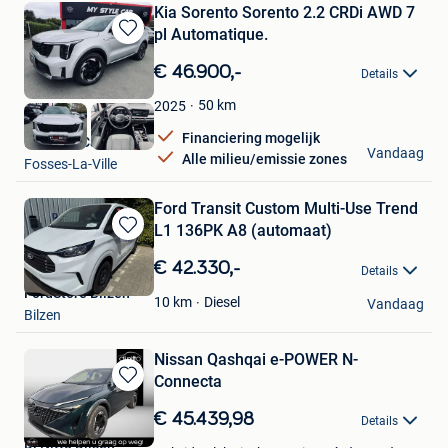
Kia Sorento Sorento 2.2 CRDi AWD 7
pl Automatique.
Bewaren
in
€ 46.900,-
Details
Mijn
Favorieten
50
km
2025
Financiering mogelijk
My Style Car
Vandaag
Alle milieu/emissie zones
Fosses-La-Ville
Ford Transit Custom Multi-Use Trend
L1 136PK A8 (automaat)
Bewaren
in
€ 42.330,-
Details
Mijn
FordStore Bilzen
Favorieten
Diesel
10
km
Vandaag
Bilzen
Nissan Qashqai e-POWER N-
Connecta
Bewaren
in
€ 45.439,98
Details
Mijn
Di Nitto Dilsen
Favorieten