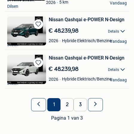
Favorieten
5
km
2026
Vandaag
Dilsen
Nissan Qashqai e-POWER N-Design
Bewaren
€ 48.239,98
Details
in
Di Nitto Dilsen
Mijn
Hybride Elektrisch/Benzine
2026
Vandaag
Dilsen
Favorieten
Nissan Qashqai e-POWER N-Design
Bewaren
€ 48.239,98
Details
in
Di Nitto Dilsen
Mijn
Hybride Elektrisch/Benzine
2026
Vandaag
Dilsen
Favorieten
1
2
3
Pagina 1 van 3