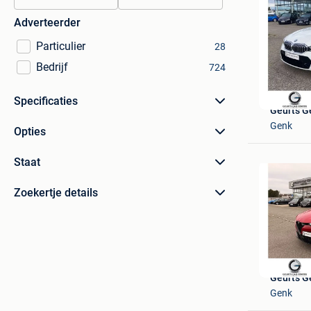
Adverteerder
Particulier
28
Bedrijf
724
Specificaties
Geurts G
Genk
Opties
Staat
Zoekertje details
Geurts G
Genk