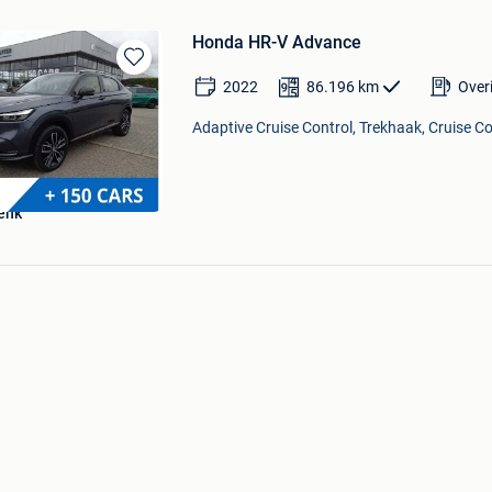
Honda HR-V Advance
Bewaren
2022
86.196
km
Over
in
Mijn
Adaptive Cruise Control, Trekhaak, Cruise Co
Favorieten
enk