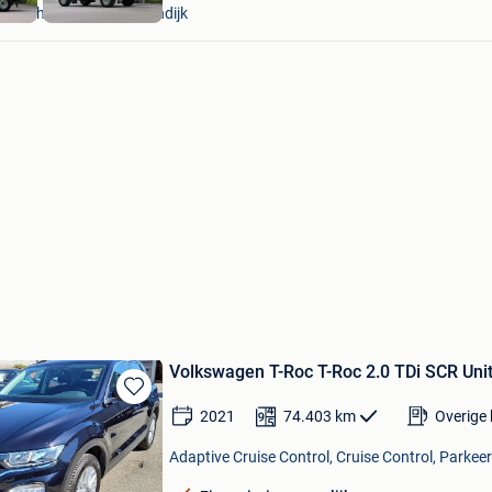
Aarschot + Deel Begijnendijk
Volkswagen T-Roc T-Roc 2.0 TDi SCR Unit
Bewaren
2021
74.403
km
Overige
in
Mijn
Adaptive Cruise Control, Cruise Control, Parkeer
Favorieten