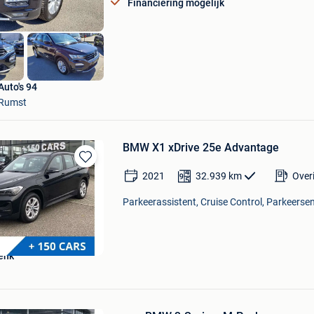
Financiering mogelijk
Auto's 94
Rumst
BMW X1 xDrive 25e Advantage
Bewaren
2021
32.939
km
Over
in
Mijn
Parkeerassistent, Cruise Control, Parkeersen
Favorieten
enk