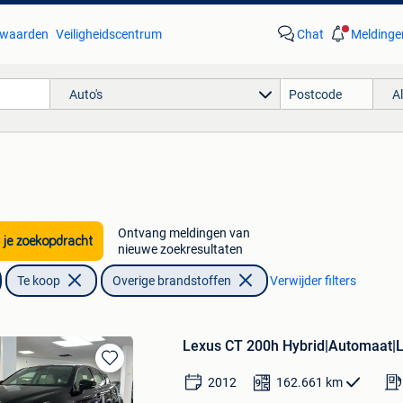
waarden
Veiligheidscentrum
Chat
Meldinge
Auto's
A
Ontvang meldingen van
 je zoekopdracht
nieuwe zoekresultaten
Te koop
Overige brandstoffen
Verwijder filters
Lexus CT 200h Hybrid|Automaat|
Bewaren
2012
162.661
km
in