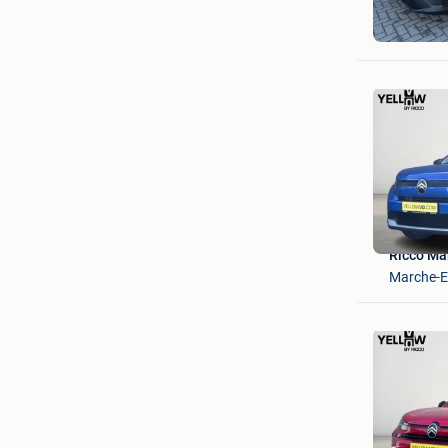
Frijters 
Kalmthou
Ricco Ma
Marche-En