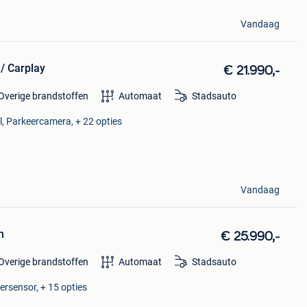
Vandaag
/ Carplay
€ 21.990,-
Overige brandstoffen
Automaat
Stadsauto
l, Parkeercamera, + 22 opties
Vandaag
h
€ 25.990,-
Overige brandstoffen
Automaat
Stadsauto
ersensor, + 15 opties