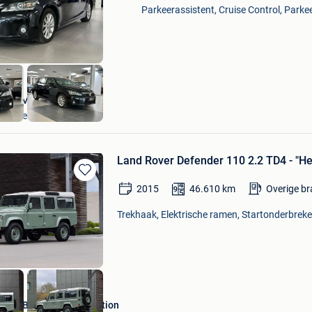
Mijn
Parkeerassistent, Cruise Control, Parke
Favorieten
Chef Motors
Evergem
Land Rover Defender 110 2.2 TD4 - "Her
Bewaren
2015
46.610
km
Overige b
in
Mijn
Trekhaak, Elektrische ramen, Startonderbreker
Favorieten
ElsenBergen Car Collection