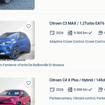
Kalmthout
t & Deel Wuustwezel
Citroen C3 MAX / 1.2Turbo EAT6 
Bewaren
2026
9.900
km
in
Mijn
Adaptive Cruise Control, Cruise Contro
Favorieten
rche en Famenne
-Famenne +Partie De Baillonville Et Noiseux
Citroen C4 X Plus / Hybrid / 145c
Bewaren
2026
9.900
km
in
Mijn
Parkeercamera, Climate control, Parke
Favorieten