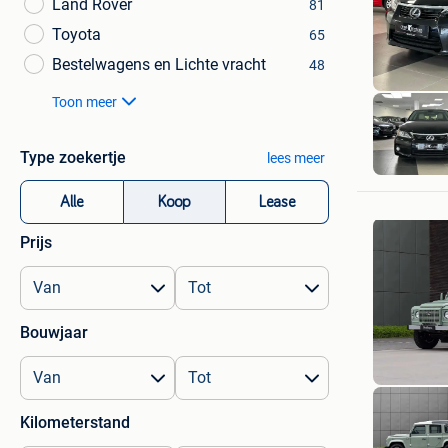
Land Rover
81
Toyota
65
Bestelwagens en Lichte vracht
48
Toon meer
Type zoekertje
lees meer
Alle
Koop
Lease
Prijs
Bouwjaar
Kilometerstand