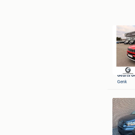
Geurts G
Genk