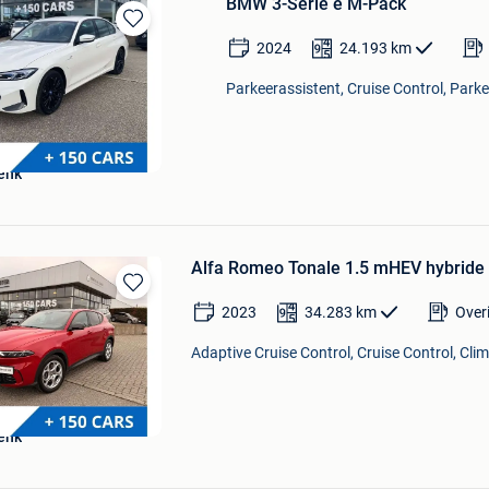
BMW 3-Serie e M-Pack
Bewaren
2024
24.193
km
in
Mijn
Parkeerassistent, Cruise Control, Park
Favorieten
enk
Alfa Romeo Tonale 1.5 mHEV hybride 
Bewaren
2023
34.283
km
Over
in
Mijn
Adaptive Cruise Control, Cruise Control, Clim
Favorieten
enk