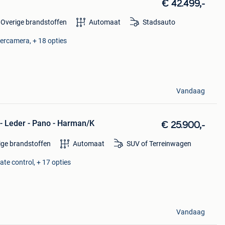
€ 42.499,-
Overige brandstoffen
Automaat
Stadsauto
eercamera, + 18 opties
Vandaag
- Leder - Pano - Harman/K
€ 25.900,-
ige brandstoffen
Automaat
SUV of Terreinwagen
ate control, + 17 opties
Vandaag