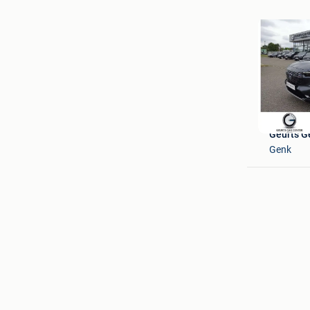
Geurts G
Genk