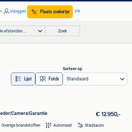
n
Inloggen
FR
Plaats zoekertje
lle afstanden…
Zoek
Sorteer op
Lijst
Foto’s
Leder|Camera|Garantie
€ 12.950,-
Overige brandstoffen
Automaat
Stadsauto