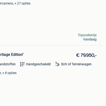
ercamera, + 27 opties
Topzoekertje
Vandaag
itage Edition"
€ 79.950,-
randstoffen
Handgeschakeld
SUV of Terreinwagen
, + 8 opties