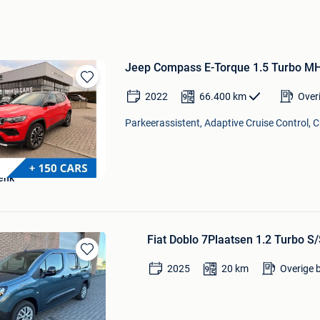
Jeep Compass E-Torque 1.5 Turbo M
Bewaren
2022
66.400
km
Over
in
Mijn
Parkeerassistent, Adaptive Cruise Control, C
Favorieten
enk
Fiat Doblo 7Plaatsen 1.2 Turbo 
Bewaren
2025
20
km
Overige 
in
Mijn
Favorieten