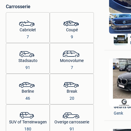
Carrosserie
Cabriolet
Coupé
7
9
Stadsauto
Monovolume
91
7
Berline
Break
46
20
Geurts G
Genk
SUV of Terreinwagen
Overige carrosserie
180
91