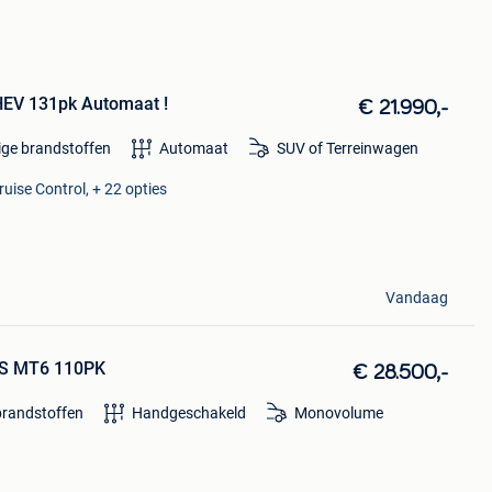
HEV 131pk Automaat !
€ 21.990,-
ige brandstoffen
Automaat
SUV of Terreinwagen
ruise Control, + 22 opties
Vandaag
S/S MT6 110PK
€ 28.500,-
brandstoffen
Handgeschakeld
Monovolume