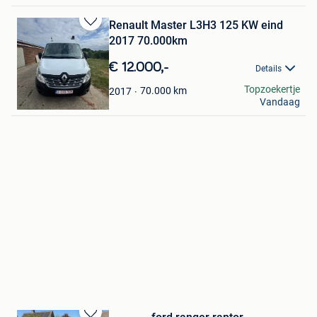
Renault Master L3H3 125 KW eind
Bewaren
2017 70.000km
in
Mijn
€ 12.000,-
Details
Favorieten
Bart Veulemans
Topzoekertje
70.000
km
2017
Vandaag
Tienen