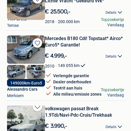
Lichte Vracht *Gekeurd vvk*
Bewaren
in
€ 25.500,-
Details
Mijn
TVR-CARS
Topzoekertje
Favorieten
200.000
km
2018
Vandaag
Temse
Mercedes B180 Cdi! Topstaat* Airco*
Euro5* Garantie!
Bewaren
in
€ 4.999,-
Details
Mijn
Favorieten
149.055
km
2010
Verlengde garantie
Dealer onderhouden
149000km-Euro5
Testrit aan huis
Alessandro Cars
Topzoekertje
Alle milieu/emissie zones
Vandaag
Merksem
volkswagen passat Break
Bewaren
1.9Tdi/Navi-Pdc-Cruis/Trekhaak
in
Mijn
€ 3.990,-
Details
Favorieten