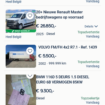
Vandaag
Heel België
20+ Nieuwe Renault Master
bedrijfswagens op voorraad
Bewaren
in
€ 26.850,-
Details
Mijn
BAS World
Topadvertentie
Favorieten
Diesel
2025
Vandaag
Heel België
VOLVO FM/FH 4x2 R7.1 - Ref. 1439
Bewaren
€ 5.500,-
in
Jacalis NV
Topadvertentie
999.999
km
2002
Mijn
Vandaag
Oostrozebeke
Favorieten
BMW 116D 5 DEURS 1.5 DIESEL
Bewaren
EURO 6B VERMOGEN 85KW
in
Mijn
€ 9.300,-
Favorieten
Yaya
Diesel
Topzoekertje
Vandaag
Quaregnon