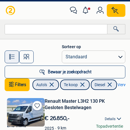
Auto's
Sorteer op
Alle afstanden…
Bewaar je zoekopdracht
Filters
Auto's
Te koop
Diesel
Verwijd
Renault Master L3H2 130 PK
Gesloten Bestelwagen
Bewaren
in
€ 26.850,-
Details
Mijn
BAS World
Topadvertentie
Favorieten
9
km
2025