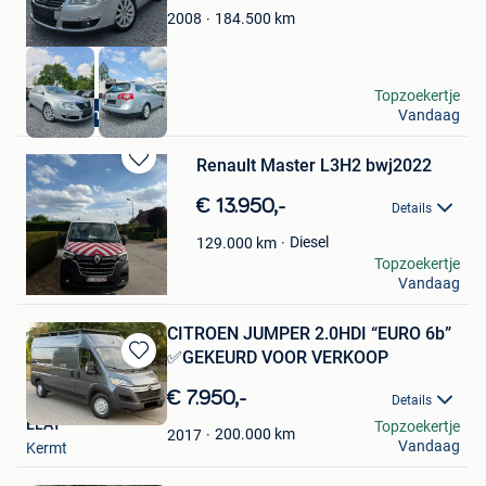
184.500
km
2008
Dr Cars
Topzoekertje
Overname wagen
Vandaag
Ieper
Renault Master L3H2 bwj2022
Bewaren
in
€ 13.950,-
Details
Mijn
Favorieten
Diesel
129.000
km
T&K
Topzoekertje
Vandaag
Gentbrugge
CITROEN JUMPER 2.0HDI “EURO 6b”
✅GEKEURD VOOR VERKOOP
Bewaren
in
€ 7.950,-
Details
Mijn
ELAY
Topzoekertje
Favorieten
200.000
km
2017
Vandaag
Kermt