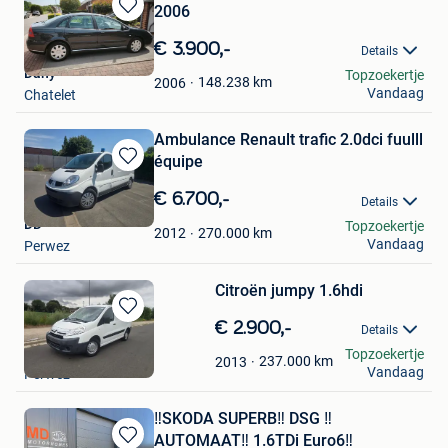
2006
Bewaren
in
€ 3.900,-
Details
Mijn
Dany
Topzoekertje
Favorieten
148.238
km
2006
Vandaag
Chatelet
Ambulance Renault trafic 2.0dci fuulll
équipe
Bewaren
in
€ 6.700,-
Details
Mijn
DD
Topzoekertje
Favorieten
270.000
km
2012
Vandaag
Perwez
Citroën jumpy 1.6hdi
Bewaren
€ 2.900,-
Details
in
DD
Topzoekertje
Mijn
237.000
km
2013
Vandaag
Perwez
Favorieten
‼️SKODA SUPERB‼️ DSG ‼️
AUTOMAAT‼️ 1.6TDi Euro6‼️