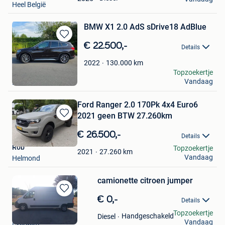
Heel België
BMW X1 2.0 AdS sDrive18 AdBlue
Bewaren
€ 22.500,-
Details
in
Mijn
130.000
km
2022
Favorieten
Adi
Topzoekertje
Vandaag
Evere
Ford Ranger 2.0 170Pk 4x4 Euro6
2021 geen BTW 27.260km
Bewaren
in
€ 26.500,-
Details
Mijn
Rob
Topzoekertje
Favorieten
27.260
km
2021
Vandaag
Helmond
camionette citroen jumper
Bewaren
€ 0,-
Details
in
Kurt De Caluwe
Topzoekertje
Mijn
Handgeschakeld
Diesel
Vandaag
Evergem
Favorieten