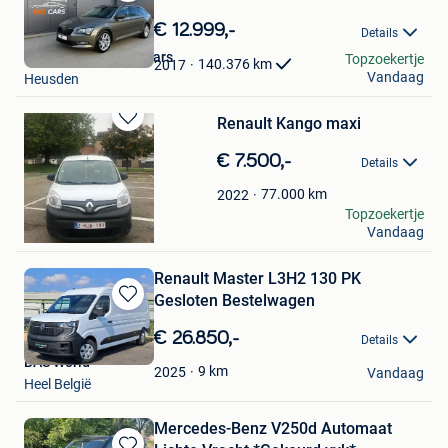
Bewaren
in
€ 12.999,-
Details
Mijn
MD Motorhomes & Cars
Topzoekertje
Favorieten
140.376
km
2017
Vandaag
Heusden
Renault Kango maxi
Bewaren
in
€ 7.500,-
Details
Mijn
Favorieten
77.000
km
2022
john hermans
Topzoekertje
Vandaag
Borgloon
Renault Master L3H2 130 PK
Gesloten Bestelwagen
Bewaren
in
€ 26.850,-
Details
Mijn
BAS World
Favorieten
9
km
2025
Vandaag
Heel België
Mercedes-Benz V250d Automaat