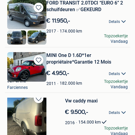
FORD TRANSIT 2.0TDCI “EURO 6” 2
schuifdeuren ✅GEKEURD
Bewaren
in
€ 11.950,-
Details
Mijn
Favorieten
174.000
km
2017
Elvir
Topzoekertje
Vandaag
Hasselt
MINI One D 1.6D*1er
propriétaire*Garantie 12 Mois
Bewaren
in
€ 4.950,-
Details
Mijn
JLT CARS
Topzoekertje
Favorieten
182.000
km
2011
Vandaag
Farciennes
Vw caddy maxi
Bewaren
in
€ 9.500,-
Details
Mijn
Favorieten
154.000
km
2016
Jens B
Topzoekertje
Vandaag
Maldegem