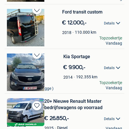
Ford transit custom
Bewaren
in
€ 12.000,-
Details
Mijn
Favorieten
110.000
km
2018
kai
Topzoekertje
Vandaag
Meerbeke
Kia Sportage
Bewaren
in
€ 9.900,-
Details
Mijn
Favorieten
192.355
km
2014
Remus Teglas
Topzoekertje
Vandaag
Lissewege ( & Zeebrugge )
20+ Nieuwe Renault Master
bedrijfswagens op voorraad
Bewaren
in
€ 26.850,-
Details
Mijn
BAS World
Favorieten
Diesel
2025
Vandaag