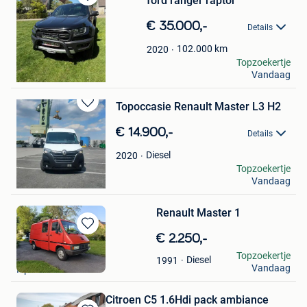
ford ranger raptor
Bewaren
in
€ 35.000,-
Details
Mijn
Favorieten
102.000
km
2020
Verkoop Eindhoven
Topzoekertje
Vandaag
Oud-Turnhout
Topoccasie Renault Master L3 H2
Bewaren
in
€ 14.900,-
Details
Mijn
Favorieten
Diesel
2020
tomdek
Topzoekertje
Vandaag
Oostakker
Renault Master 1
Bewaren
€ 2.250,-
in
VDB
Topzoekertje
Diesel
1991
Mijn
Vandaag
Ieper
Favorieten
Citroen C5 1.6Hdi pack ambiance