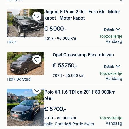
Jaguar E-Pace 2.0d - Euro 6b - Motor
kapot - Motor kapot
Bewaren
in
€ 8.000,-
Details
Mijn
Classic-Sportscars
Topzoekertje
Favorieten
90.000
km
2018
Vandaag
Ukkel
Opel Crosscamp Flex minivan
Bewaren
€ 53.750,-
Details
in
Kathleen
Topzoekertje
Mijn
35.000
km
2023
Vandaag
Herk-De-Stad
Favorieten
Polo 6R 1.6 TDI de 2011 80 000km
Bewaren
réel
in
Mijn
€ 6.700,-
Favorieten
Gartan
80.000
km
Topzoekertje
2011
Vandaag
Flemalle-Haute & Flemalle- Grande & Partie Awirs