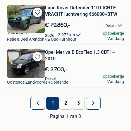
Land Rover Defender 110 LICHTE
VRACHT luchtvering €66000+BTW
Bewaren
in
€ 79.860,-
Details
Mijn
Tom Maris
Topzoekertje
Favorieten
2.072
km
2026
Vandaag
Retie & Deel Arendonk & Oud-Turnhout
Opel Meriva B EcoFlex 1.3 CDTI –
2010
Bewaren
in
€ 2.700,-
Mijn
Funfik
Topzoekertje
Favorieten
Diesel
Vandaag
Oostende Zandvoorde +Oostende
1
2
3
Pagina 1 van 3