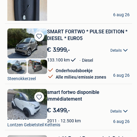
E&N
6 aug 26
Etterbeek
SMART FORTWO * PULSE EDITION *
DIESEL * EURO5
Bewaren
in
€ 3.999,-
Details
Mijn
Favorieten
133.100
km
Diesel
Onderhoudsboekje
YourCars
6 aug 26
Alle milieu/emissie zones
Steenokkerzeel
smart fortwo disponible
immédiatement
Bewaren
in
€ 3.499,-
Details
Mijn
Jk services
Favorieten
12.500
km
2011
6 aug 26
Lontzen Gebietsteil Kettenis