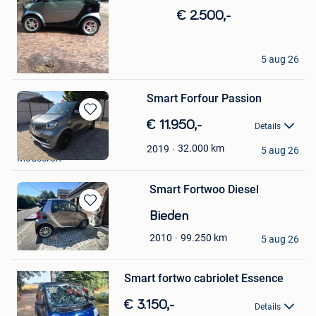
€ 2.500,-
Johan
5 aug 26
Kemzeke
Smart Forfour Passion
Bewaren
€ 11.950,-
Details
in
SporTech
Mijn
32.000
km
2019
5 aug 26
Mouscron
Favorieten
Smart Fortwoo Diesel
Bewaren
Bieden
in
Claude
99.250
km
2010
Mijn
5 aug 26
Malonne
Bewaren
Favorieten
in
Mijn
Smart fortwo cabriolet Essence
Favorieten
€ 3.150,-
Details