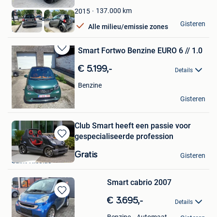
Favorieten
137.000
km
2015
Car One sa
Gisteren
Alle milieu/emissie zones
Evere
Smart Fortwo Benzine EURO 6 // 1.0
Bewaren
in
€ 5.199,-
Details
Mijn
Favorieten
Benzine
The_80BET
Gisteren
Mere
Club Smart heeft een passie voor
gespecialiseerde profession
Bewaren
CARLOSMART
in
Gratis
Gisteren
Mijn
Saint-Nicolas
Favorieten
Smart cabrio 2007
Bewaren
€ 3.695,-
Details
in
A van Meijl
Mijn
Automaat