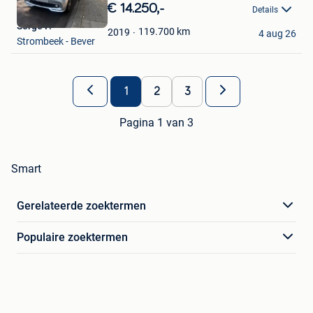
in
€ 14.250,-
Details
Mijn
Serge P.
Favorieten
119.700
km
2019
4 aug 26
Strombeek - Bever
1
2
3
Pagina 1 van 3
Smart
Gerelateerde zoektermen
Populaire zoektermen