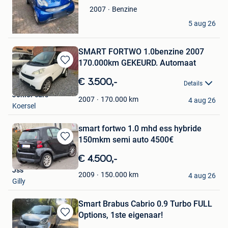
Benzine
2007
C.A
5 aug 26
Bruxelles
SMART FORTWO 1.0benzine 2007
170.000km GEKEURD. Automaat
Bewaren
in
€ 3.500,-
Details
Mijn
Jonior cars
Favorieten
170.000
km
2007
4 aug 26
Koersel
smart fortwo 1.0 mhd ess hybride
150mkm semi auto 4500€
Bewaren
in
€ 4.500,-
Mijn
Jss
Favorieten
150.000
km
2009
4 aug 26
Gilly
Smart Brabus Cabrio 0.9 Turbo FULL
Options, 1ste eigenaar!
Bewaren