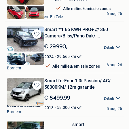
Favorieten
Alle milieu/emissie zones
VAVATO Auctions
6 aug 26
Lokeren+Deel Overmere En Zele
Smart #1 66 KWH PRO+ /// 360
Camera/Bliss/Pano Dak/....
Bewaren
in
€ 29.990,-
Details
Mijn
Favorieten
29.665
km
2024
Garage Borremans
6 aug 26
Alle milieu/emissie zones
Bornem
Smart forFour 1.0i Passion/ AC/
58000KM/ 12m garantie
Bewaren
in
€ 8.499,99
Details
Mijn
Used Car Selection
Favorieten
58.000
km
2018
5 aug 26
Bewaren
Bornem
in
Mijn
smart
Favorieten