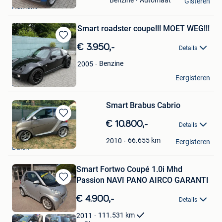
Benzine
Gisteren
Hamont
Favorieten
Smart roadster coupe!!! MOET WEG!!!
Bewaren
€ 3.950,-
Details
in
Mijn
Benzine
2005
Favorieten
steven
Eergisteren
Alken
Smart Brabus Cabrio
Bewaren
€ 10.800,-
Details
in
Guy Huysmans
Mijn
66.655
km
2010
Eergisteren
Balen
Favorieten
Smart Fortwo Coupé 1.0i Mhd
Passion NAVI PANO AIRCO GARANTI
Bewaren
in
€ 4.900,-
Details
Mijn
Favorieten
111.531
km
2011