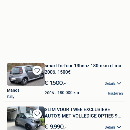
smart forfour 13benz 180mkm clima
2006. 1500€
Bewaren
in
€ 1.500,-
Details
Mijn
Manos
Favorieten
180.000
km
2006
Gisteren
Gilly
SLIM VOOR TWEE EXCLUSIEVE
AUTO'S MET VOLLEDIGE OPTIES 90
Bewaren
PK.
in
€ 9.990,-
Details
Mijn