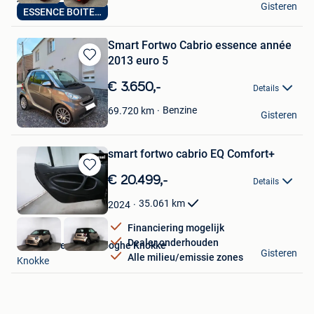
Gisteren
ESSENCE BOITE AUTO
Erembodegem
Smart Fortwo Cabrio essence année
2013 euro 5
Bewaren
in
€ 3.650,-
Details
Mijn
Favorieten
Timo
Benzine
69.720
km
Gisteren
Glain & Partie Ans
smart fortwo cabrio EQ Comfort+
Bewaren
€ 20.499,-
Details
in
Mijn
35.061
km
2024
Favorieten
Financiering mogelijk
Dealer onderhouden
Van Mossel Vereenooghe Knokke
Gisteren
Alle milieu/emissie zones
Knokke