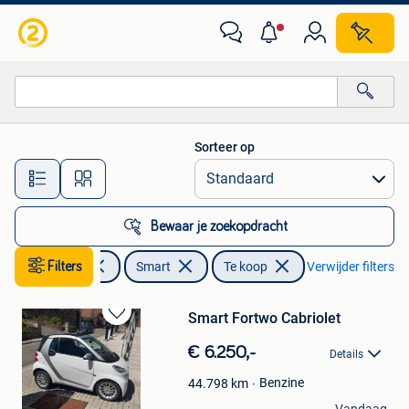
Smart
Sorteer op
Alle afstanden…
Bewaar je zoekopdracht
Filters
Auto's
Smart
Te koop
Verwijder filters
Smart Fortwo Cabriolet
Bewaren
in
€ 6.250,-
Details
Mijn
Favorieten
Benzine
44.798
km
Vermierdt