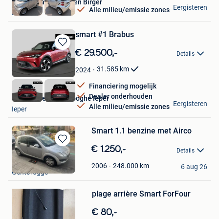
Garage Vanderheyden Birger
Eergisteren
Alle milieu/emissie zones
Schoten
smart #1 Brabus
Bewaren
€ 29.500,-
Details
in
Mijn
31.585
km
2024
Favorieten
Financiering mogelijk
Dealer onderhouden
Van Mossel Vereenooghe Ieper
Eergisteren
Alle milieu/emissie zones
Ieper
Smart 1.1 benzine met Airco
Bewaren
€ 1.250,-
Details
in
Sam
Mijn
248.000
km
2006
6 aug 26
Gentbrugge
Favorieten
Bewaren
plage arrière Smart ForFour
in
Mijn
€ 80,-
Favorieten