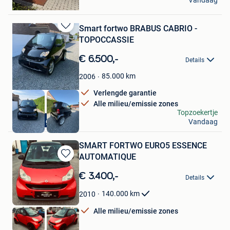
Vandaag
Huy
Smart fortwo BRABUS CABRIO -
Bewaren
TOPOCCASSIE
in
Mijn
€ 6.500,-
Details
Favorieten
85.000
km
2006
Verlengde garantie
Alle milieu/emissie zones
GL CAR CLEANING
Topzoekertje
Cabrio - garantie
Vandaag
Lommel
SMART FORTWO EURO5 ESSENCE
AUTOMATIQUE
Bewaren
in
€ 3.400,-
Details
Mijn
Favorieten
140.000
km
2010
Alle milieu/emissie zones
AUTO LS