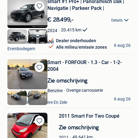
smart #1 Pro+ | Panoramisch Dak |
Navigatie | Parkeer Pack |
Bewaren
in
€ 28.499,-
Details
Mijn
Favorieten
20.415
km
2024
Dealer onderhouden
Hedin Automotive Aalst
6 aug 26
Alle milieu/emissie zones
Erembodegem
Smart - FORFOUR - 1.3 - Car - 1-2-
2004
Bewaren
in
Zie omschrijving
Mijn
Favorieten
Overige carrosserie
Benzine
VAVATO Auctions
6 aug 26
Lokeren+Deel Overmere En Zele
2011 Smart For Two Coupé
Bewaren
Zie omschrijving
in
49.641
km
2011
Mijn