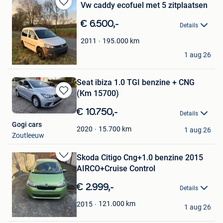
Vw caddy ecofuel met 5 zitplaatsen
Bewaren
in
€ 6.500,-
Details
Mijn
Favorieten
195.000
km
2011
Ivanövitch
1 aug 26
Westerlo
Seat ibiza 1.0 TGI benzine + CNG
(Km 15700)
Bewaren
in
€ 10.750,-
Details
Mijn
Gogi cars
Favorieten
15.700
km
2020
1 aug 26
Zoutleeuw
Skoda Citigo Cng+1.0 benzine 2015
Bewaren
AIRCO+Cruise Control
in
Mijn
€ 2.999,-
Details
Favorieten
Adam
121.000
km
2015
1 aug 26
Deurne