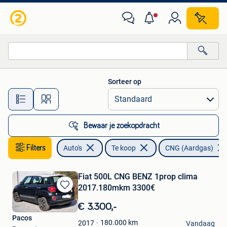
Auto's
Sorteer op
Alle afstanden…
Bewaar je zoekopdracht
Filters
Auto's
Te koop
CNG (Aardgas)
Fiat 500L CNG BENZ 1prop clima
2017.180mkm 3300€
Bewaren
in
€ 3.300,-
Mijn
Pacos
Favorieten
180.000
km
2017
Vandaag