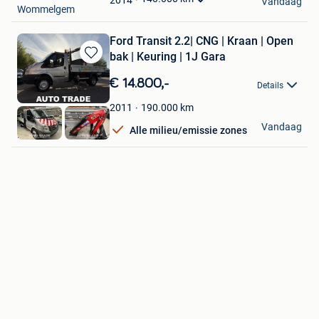
Vandaag
Wommelgem
Ford Transit 2.2| CNG | Kraan | Open
bak | Keuring | 1J Gara
Bewaren
in
€ 14.800,-
Details
Mijn
Favorieten
190.000
km
2011
Autotrade
Vandaag
Alle milieu/emissie zones
Hasselt