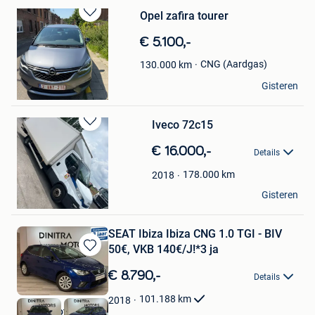
Opel zafira tourer
Bewaren
in
€ 5.100,-
Mijn
Favorieten
CNG (Aardgas)
130.000
km
Romas
Gisteren
Grimbergen
Iveco 72c15
Bewaren
in
€ 16.000,-
Details
Mijn
Favorieten
178.000
km
2018
Stan Ley
Gisteren
Anderlecht
SEAT Ibiza Ibiza CNG 1.0 TGI - BIV
50€, VKB 140€/J!*3 ja
Bewaren
in
€ 8.790,-
Details
Mijn
Favorieten
101.188
km
2018
Dinitra Motors