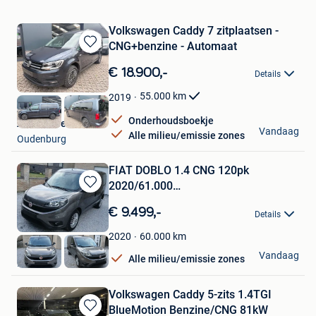
Volkswagen Caddy 7 zitplaatsen -
CNG+benzine - Automaat
Bewaren
in
€ 18.900,-
Details
Mijn
Favorieten
55.000
km
2019
Onderhoudsboekje
Autohandel Pieters
Vandaag
Alle milieu/emissie zones
Oudenburg
FIAT DOBLO 1.4 CNG 120pk
2020/61.000
Bewaren
KM/AIRCO/GPS/CAMERA
in
€ 9.499,-
Details
Mijn
Favorieten
60.000
km
2020
Keny
Vandaag
Alle milieu/emissie zones
Ransart
Volkswagen Caddy 5-zits 1.4TGI
BlueMotion Benzine/CNG 81kW