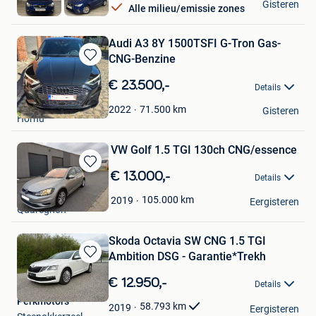
Gisteren
Alle milieu/emissie zones
Oostham
Audi A3 8Y 1500TSFI G-Tron Gas-
CNG-Benzine
Bewaren
in
€ 23.500,-
Details
Mijn
sharks
Favorieten
71.500
km
2022
Gisteren
Hornu
VW Golf 1.5 TGI 130ch CNG/essence
Bewaren
€ 13.000,-
Details
in
Emie2020
Mijn
105.000
km
2019
Eergisteren
Quaregnon
Favorieten
Skoda Octavia SW CNG 1.5 TGI
Ambition DSG - Garantie*Trekh
Bewaren
in
€ 12.950,-
Details
Mijn
Perkmotors
Favorieten
58.793
km
2019
Eergisteren