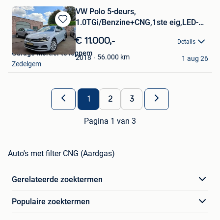
VW Polo 5-deurs,
1.0TGi/Benzine+CNG,1ste eig,LED-
Bewaren
Xenon,App S
in
€ 11.000,-
Details
Mijn
Garage Mortier te loppem
Favorieten
56.000
km
2018
1 aug 26
Zedelgem
1
2
3
Pagina 1 van 3
Auto's met filter CNG (Aardgas)
Gerelateerde zoektermen
Populaire zoektermen