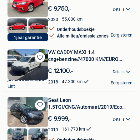
Bewaren
in
€ 9.750,-
Details
Mijn
Favorieten
55.000
km
2020
Onderhoudsboekje
Anz cars
Eergisteren
Alle milieu/emissie zones
1jaar garantie
Zwijndrecht
VW CADDY MAXI 1.4
cng+benzine//47000 KM//EURO
Bewaren
6b//GEKEURD
in
€ 12.100,-
Details
Mijn
jb metro cars bvba
Favorieten
47.300
km
2018
Eergisteren
Lint
Seat Leon
1.5TGI/CNG/Automaat/2019/Eco
Bewaren
80/Gekeurd
in
€ 9.999,-
Details
Mijn
Favorieten
161.773
km
2019
Onderhoudsboekje