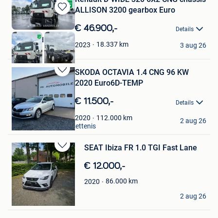
ALLISON 3200 gearbox Euro
Bewaren
in
€ 46.900,-
Details
Mijn
BAS World External
Favorieten
18.337
km
2023
3 aug 26
Veghel
SKODA OCTAVIA 1.4 CNG 96 KW
Bewaren
2020 Euro6D-TEMP
in
Mijn
€ 11.500,-
Details
Favorieten
Vk automobile
112.000
km
2020
2 aug 26
Lontzen Gebietsteil Kettenis
SEAT Ibiza FR 1.0 TGI Fast Lane
Bewaren
in
€ 12.000,-
Mijn
Favorieten
86.000
km
2020
Arvid coolen
2 aug 26
Lommel