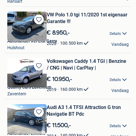
Ransart
VW Polo 1.0 tgi 11/2020 1st eigenaar
Garantie !!!
Bewaren
in
€ 8.950,-
Details
Mijn
Autohandel Ver Elst Gerry
Favorieten
100.500
km
2020
Vandaag
Hulshout
Volkswagen Caddy 1.4 TGI | Benzine
/ CNG | Navi | CarPlay |
Bewaren
in
€ 10.950,-
Details
Mijn
Quality Cars Zaventem
Favorieten
160.000
km
2019
Vandaag
Zaventem
Audi A3 1.4 TFSI Attraction G tron
Navigatie BT Pdc
Bewaren
in
€ 11.500,-
Details
Mijn
Autohandel Ellinore
Favorieten
140.000
km
2014