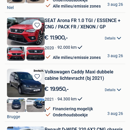
RS Cars & Motors
3 aug 26
Alle milieu/emissie zones
Niel
SEAT Arona FR 1.0 TGI / ESSENCE +
CNG / PACK FR / XENON / GP
Bewaren
in
€ 11.900,-
Details
Mijn
Favorieten
92.000
km
2020
OXO Cars
3 aug 26
Alle milieu/emissie zones
Luttre
Volkswagen Caddy Maxi dubbele
cabine lichtevracht (bj 2021)
Bewaren
in
€ 19.950,-
Details
Mijn
Favorieten
94.300
km
2021
Financiering mogelijk
Garage Devisch Bvba
3 aug 26
Onderhoudsboekje
Brugge
Renault D-WIDE 320 6X2 CNG chassis