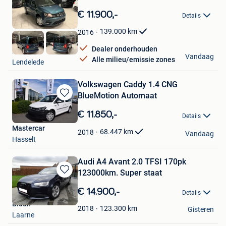
Bewaren
in
€ 11.900,-
Details
Mijn
Favorieten
139.000
km
2016
Dealer onderhouden
HAK Auto
Vandaag
Alle milieu/emissie zones
Lendelede
Volkswagen Caddy 1.4 CNG
BlueMotion Automaat
Bewaren
in
€ 11.850,-
Details
Mijn
Mastercar
Favorieten
68.447
km
2018
Vandaag
Hasselt
Audi A4 Avant 2.0 TFSI 170pk
123000km. Super staat
Bewaren
in
€ 14.900,-
Details
Mijn
Bidon
Favorieten
123.300
km
2018
Gisteren
Laarne