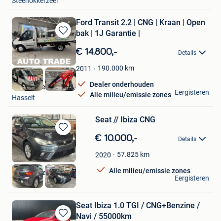
Steenokkerzeel
Ford Transit 2.2 | CNG | Kraan | Open
bak | 1J Garantie |
Bewaren
in
€ 14.800,-
Details
Mijn
Favorieten
190.000
km
2011
Dealer onderhouden
AutoTrade Hasselt
Eergisteren
Alle milieu/emissie zones
Hasselt
Seat // Ibiza CNG
Bewaren
€ 10.000,-
Details
in
Mijn
57.825
km
2020
Favorieten
Alle milieu/emissie zones
Autohandel Ez
Eergisteren
Hoboken
Seat Ibiza 1.0 TGI / CNG+Benzine /
Navi / 55000km