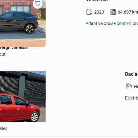
Bewaren
2023
64.607
k
in
Mijn
Adaptive Cruise Control, Cr
Favorieten
Bergh vanessa
Bewaren
out
in
Mijn
Favorieten
Dacia
El
Elektr
lles