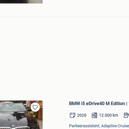
BMW i5 eDrive40 M Edition | 
Bewaren
2026
12.000
km
in
Mijn
Parkeerassistent, Adaptive Cruise 
Favorieten