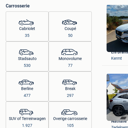
Carrosserie
Cabriolet
Coupé
35
50
Els Brans
Kermt
Stadsauto
Monovolume
530
77
Berline
Break
477
297
SUV of Terreinwagen
Overige carrosserie
Nathalie
1.927
105
Zedelge