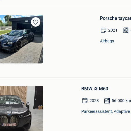
Porsche tayca
Bewaren
2021
in
Mijn
Airbags
Favorieten
Bewaren
in
BMW iX M60
Mijn
Favorieten
2023
56.000
k
Parkeerassistent, Adaptive 