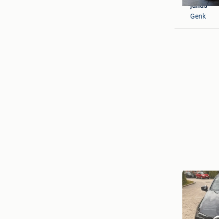
janus
Genk