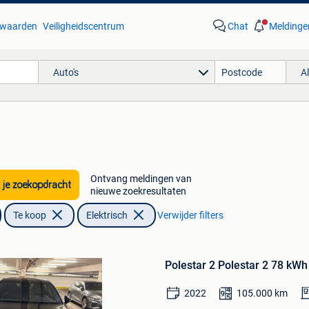
waarden
Veiligheidscentrum
Chat
Meldinge
Auto's
A
Ontvang meldingen van
 je zoekopdracht
nieuwe zoekresultaten
Te koop
Elektrisch
Verwijder filters
Bewaren
in
Polestar 2 Polestar 2 78 kW
Mijn
Favorieten
2022
105.000
km