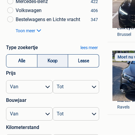
Mercedes-Benz
422
Volkswagen
406
Bestelwagens en Lichte vracht
347
Loïk Eyer
Toon meer
Brussel
Type zoekertje
lees meer
Moet nu
Alle
Koop
Lease
Prijs
Bouwjaar
Marcel-
Ravels
Kilometerstand