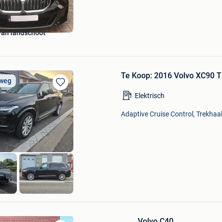
van landschoot
​Te Koop: 2016 Volvo XC90 T8
 weg
Bewaren
Elektrisch
in
Mijn
Adaptive Cruise Control, Trekhaak
Favorieten
ay
Volvo C40