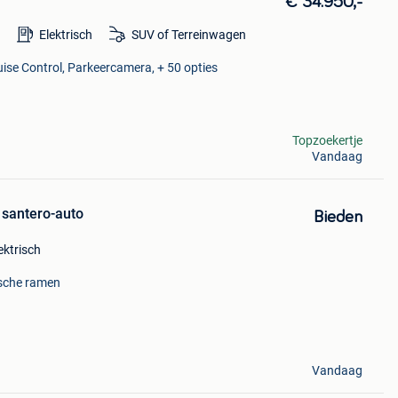
€ 34.950,-
m
Elektrisch
SUV of Terreinwagen
uise Control, Parkeercamera, + 50 opties
Topzoekertje
Vandaag
 santero-auto
Bieden
ektrisch
ische ramen
Vandaag