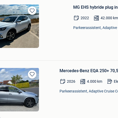
MG EHS hybride plug in
Bewaren
2022
42.000
k
in
Mijn
Parkeerassistent, Adaptive 
Favorieten
Mercedes-Benz EQA 250+ 70,5 
Bewaren
2026
4.000
km
El
in
Mijn
Parkeerassistent, Adaptive Cruise Co
Favorieten
m