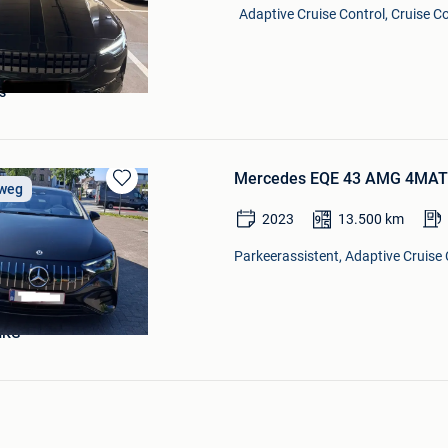
Adaptive Cruise Control, Cruise Co
s
Mercedes EQE 43 AMG 4MATIC 
 weg
Bewaren
in
2023
13.500
km
Mijn
Favorieten
Parkeerassistent, Adaptive Cruise C
MKG