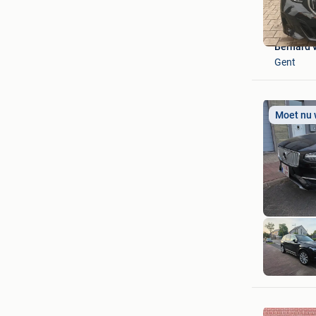
Bernard 
Gent
Moet nu
lucky_oz
Temse