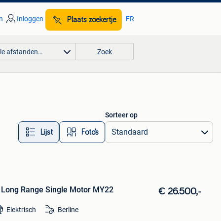
n
Inloggen
FR
Plaats zoekertje
lle afstanden…
Zoek
Sorteer op
Lijst
Foto’s
h Long Range Single Motor MY22
€ 26.500,-
Elektrisch
Berline