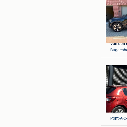
Van den 
Buggenh
Klakla
Pont-A-Ce