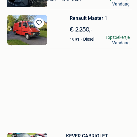
Vandaag
Herentals
Renault Master 1
Bewaren
€ 2.250,-
in
VDB
Topzoekertje
Diesel
1991
Mijn
Vandaag
Ieper
Favorieten
KEVER CABRIOLET