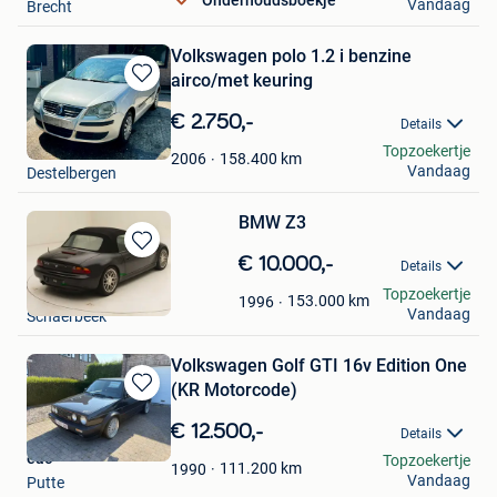
Onderhoudsboekje
Vandaag
Brecht
Volkswagen polo 1.2 i benzine
airco/met keuring
Bewaren
in
€ 2.750,-
Details
Mijn
tom
Topzoekertje
Favorieten
158.400
km
2006
Vandaag
Destelbergen
BMW Z3
Bewaren
€ 10.000,-
Details
in
lomzik michel
Topzoekertje
Mijn
153.000
km
1996
Vandaag
Schaerbeek
Favorieten
Volkswagen Golf GTI 16v Edition One
(KR Motorcode)
Bewaren
in
€ 12.500,-
Details
Mijn
eac
Topzoekertje
Favorieten
111.200
km
1990
Vandaag
Putte