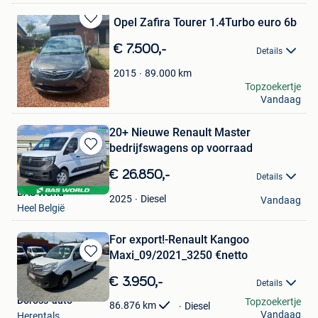
Opel Zafira Tourer 1.4Turbo euro 6b
Bewaren
in
€ 7.500,-
Details
Mijn
Favorieten
89.000
km
2015
Ali
Topzoekertje
Vandaag
Genk
20+ Nieuwe Renault Master
bedrijfswagens op voorraad
Bewaren
in
€ 26.850,-
Details
Mijn
BAS World
Favorieten
Diesel
2025
Vandaag
Heel België
For export!-Renault Kangoo
Maxi_09/2021_3250 €netto
Bewaren
in
€ 3.950,-
Details
Mijn
Doross-auto
Topzoekertje
Favorieten
86.876
km
Diesel
Vandaag
Herentals