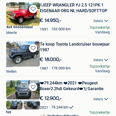
‼️JEEP WRANGLER YJ 2.5 121PK 1
EIGENAAR ORG NL HARD/SOFTTOP
Bewaren
in
€ 14.950,-
Details
Mijn
4x4 Veenendaal
Topzoekertje
Favorieten
103.000
km
1991
Vandaag
Meerle
Te koop Toyota Landcruiser bouwjaar
1987
Bewaren
in
€ 18.000,-
Details
Mijn
Erik
Topzoekertje
Favorieten
178.000
km
1987
Vandaag
Wellen
❤️79.244km ❤️2021 ❤️Peugeot
Boxer2.2hdi Gekeurd❤️1j Garantie
Bewaren
in
€ 12.900,-
Details
Mijn
Favorieten
79.244
km
2021
lux
Topzoekertje