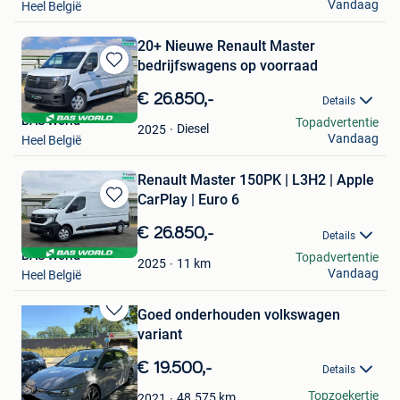
Vandaag
Heel België
20+ Nieuwe Renault Master
bedrijfswagens op voorraad
Bewaren
in
€ 26.850,-
Details
Mijn
BAS World
Topadvertentie
Favorieten
Diesel
2025
Vandaag
Heel België
Renault Master 150PK | L3H2 | Apple
CarPlay | Euro 6
Bewaren
in
€ 26.850,-
Details
Mijn
BAS World
Topadvertentie
Favorieten
11
km
2025
Vandaag
Heel België
Goed onderhouden volkswagen
Bewaren
variant
in
Mijn
€ 19.500,-
Details
Favorieten
Jordy
Topzoekertje
48.575
km
2021