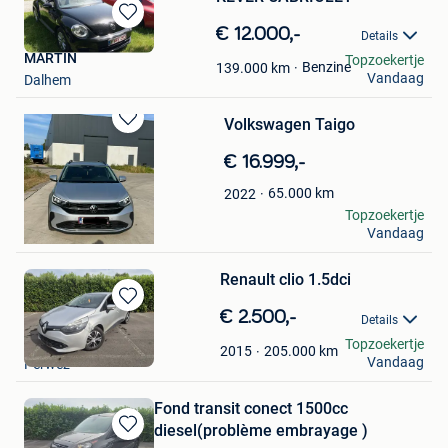
Bewaren
€ 12.000,-
Details
in
MARTIN
Topzoekertje
Mijn
Benzine
139.000
km
Vandaag
Dalhem
Favorieten
Volkswagen Taigo
Bewaren
in
€ 16.999,-
Mijn
Favorieten
65.000
km
2022
peugeot
Topzoekertje
Vandaag
Meulebeke
Renault clio 1.5dci
Bewaren
€ 2.500,-
Details
in
DD
Topzoekertje
Mijn
205.000
km
2015
Vandaag
Perwez
Favorieten
Fond transit conect 1500cc
diesel(problème embrayage )
Bewaren