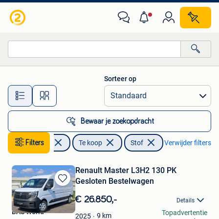
Auto's
Sorteer op
Alle afstanden…
Bewaar je zoekopdracht
Filters
Auto's
Te koop
Stof
Verwijder filters
Renault Master L3H2 130 PK
Gesloten Bestelwagen
Bewaren
in
€ 26.850,-
Details
Mijn
BAS World
Topadvertentie
Favorieten
9
km
2025