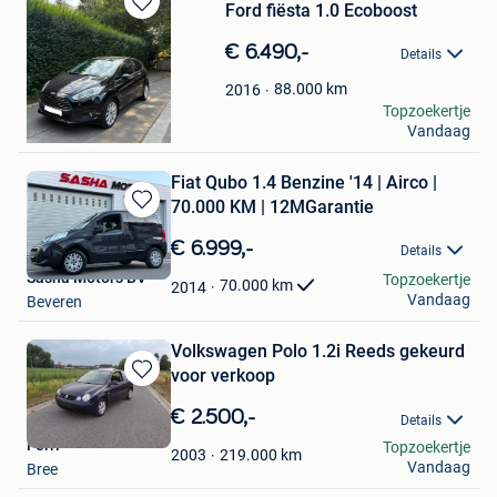
Ford fiësta 1.0 Ecoboost
Bewaren
in
€ 6.490,-
Details
Mijn
Favorieten
88.000
km
2016
Robinva
Topzoekertje
Vandaag
Brecht
Fiat Qubo 1.4 Benzine '14 | Airco |
70.000 KM | 12MGarantie
Bewaren
in
€ 6.999,-
Details
Mijn
Sasha Motors BV
Topzoekertje
Favorieten
70.000
km
2014
Vandaag
Beveren
Volkswagen Polo 1.2i Reeds gekeurd
voor verkoop
Bewaren
in
€ 2.500,-
Details
Mijn
Ferri
Topzoekertje
Favorieten
219.000
km
2003
Vandaag
Bree