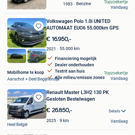
kristof
Topzoekertje
Benzine
1983
Mijn
Vandaag
Koersel
Favorieten
Volkswagen Polo 1.0i UNITED
AUTOMAAT EUO6 55.000km GPS
Bewaren
in
€ 16.950,-
Mijn
Favorieten
55.000
km
2021
Financiering mogelijk
Dealer onderhouden
Testrit aan huis
Mobilhome te koop
Topzoekertje
Alle milieu/emissie zones
Vandaag
Aarschot + Deel Begijnendijk
Renault Master L3H2 130 PK
Gesloten Bestelwagen
Bewaren
in
€ 26.850,-
Details
Mijn
BAS World
Favorieten
9
km
2025
Vandaag
Heel België