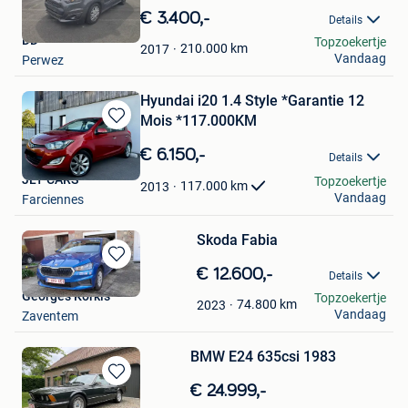
in
€ 3.400,-
Details
Mijn
DD
Topzoekertje
Favorieten
210.000
km
2017
Vandaag
Perwez
Hyundai i20 1.4 Style *Garantie 12
Mois *117.000KM
Bewaren
in
€ 6.150,-
Details
Mijn
JLT CARS
Topzoekertje
Favorieten
117.000
km
2013
Vandaag
Farciennes
Skoda Fabia
Bewaren
€ 12.600,-
Details
in
Georges Korkis
Topzoekertje
Mijn
74.800
km
2023
Vandaag
Zaventem
Favorieten
BMW E24 635csi 1983
Bewaren
€ 24.999,-
in