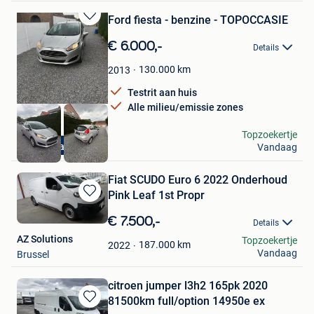
Ford fiesta - benzine - TOPOCCASIE
Bewaren
in
€ 6.000,-
Details
Mijn
Favorieten
130.000
km
2013
Testrit aan huis
Alle milieu/emissie zones
GL CAR CLEANING
Topzoekertje
Garantie
Vandaag
Lommel
Fiat SCUDO Euro 6 2022 Onderhoud
Pink Leaf 1st Propr
Bewaren
in
€ 7.500,-
Details
Mijn
AZ Solutions
Topzoekertje
Favorieten
187.000
km
2022
Vandaag
Brussel
citroen jumper l3h2 165pk 2020
81500km full/option 14950e ex
Bewaren