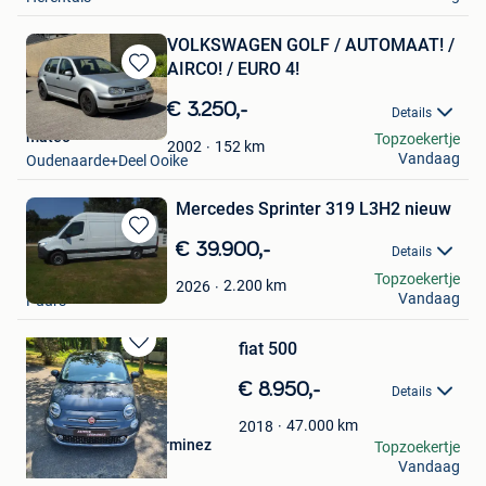
VOLKSWAGEN GOLF / AUTOMAAT! /
AIRCO! / EURO 4!
Bewaren
in
€ 3.250,-
Details
Mijn
mateo
Topzoekertje
Favorieten
152
km
2002
Vandaag
Oudenaarde+Deel Ooike
Mercedes Sprinter 319 L3H2 nieuw
Bewaren
€ 39.900,-
Details
in
Caluwaerts Guy
Topzoekertje
Mijn
2.200
km
2026
Vandaag
Puurs
Favorieten
fiat 500
Bewaren
in
€ 8.950,-
Details
Mijn
Favorieten
47.000
km
2018
auto's en motoren lerminez
Topzoekertje
Vandaag
Ieper