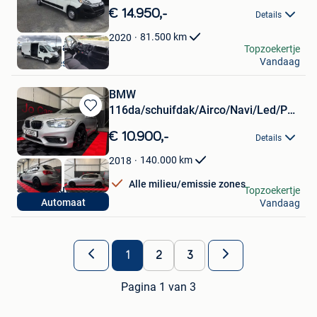
in
€ 14.950,-
Details
Mijn
Favorieten
81.500
km
2020
Sneyers Hans
Topzoekertje
Vandaag
Linter-Drieslinter
BMW
116da/schuifdak/Airco/Navi/Led/Pdc/Cc
Bewaren
MAM Black/
in
€ 10.900,-
Details
Mijn
Favorieten
140.000
km
2018
Alle milieu/emissie zones
Jo Cars Autoshop
Topzoekertje
Automaat
Vandaag
Oostham
1
2
3
Pagina 1 van 3