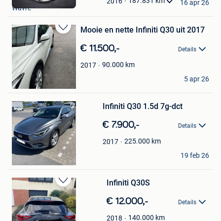
Mijn
187.831
km
2016
16 apr 26
Wavre
Favorieten
Mooie en nette Infiniti Q30 uit 2017
Bewaren
in
€ 11.500,-
Details
Mijn
Favorieten
90.000
km
2017
AL-RKABE .Z.
5 apr 26
Merksem
Bewaren
Infiniti Q30 1.5d 7g-dct
in
Mijn
€ 7.900,-
Favorieten
Details
225.000
km
2017
Mrb
19 feb 26
Leers
Infiniti Q30S
Bewaren
in
€ 12.000,-
Details
Mijn
Favorieten
140.000
km
2018