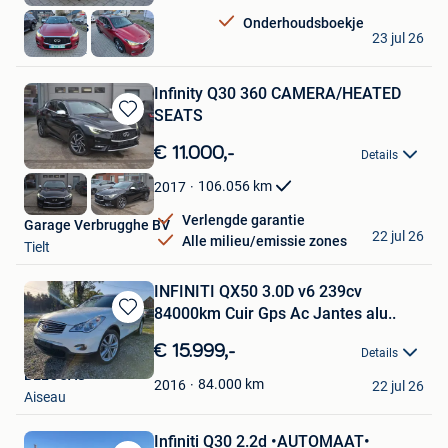
Favorieten
Onderhoudsboekje
WRM Cars
23 jul 26
Gembloux
Infinity Q30 360 CAMERA/HEATED
SEATS
Bewaren
in
€ 11.000,-
Details
Mijn
Favorieten
106.056
km
2017
Verlengde garantie
Garage Verbrugghe BV
22 jul 26
Alle milieu/emissie zones
Tielt
INFINITI QX50 3.0D v6 239cv
84000km Cuir Gps Ac Jantes alu..
Bewaren
in
€ 15.999,-
Details
Mijn
BELOCAS
Favorieten
84.000
km
2016
22 jul 26
Aiseau
Infiniti Q30 2.2d •AUTOMAAT•