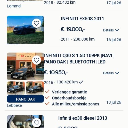
Favorieten
82.432
km
2018
17 jul 26
Lommel
INFINITI FX50S 2011
Bewaren
€ 19.000,-
Details
in
Ferdinand
Mijn
230.000
km
2011
16 jul 26
Deerlijk
Favorieten
INFINITI Q30 S 1.5D 109PK |NAVI |
PANO DAK | BLUETOOTH |LED
Bewaren
in
€ 10.950,-
Details
Mijn
Favorieten
130.420
km
2016
Verlengde garantie
Onderhoudsboekje
PANO DAK
DZ CARS LEBBEKE
13 jul 26
Alle milieu/emissie zones
Lebbeke
Infiniti ex30 diesel 2013