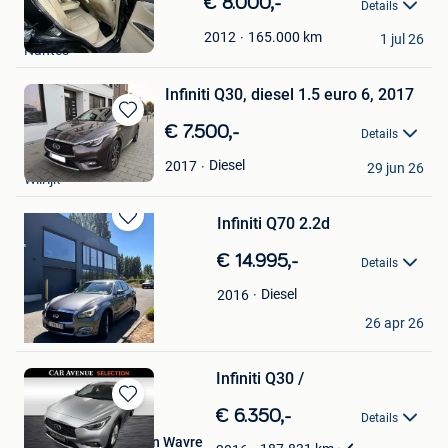
Bewaren
€ 8.000,-
Details
in
Éric
Mijn
165.000
km
2012
1 jul 26
Nantes
Favorieten
Infiniti Q30, diesel 1.5 euro 6, 2017
Bewaren
€ 7.500,-
Details
in
Rani Miller
Mijn
Diesel
2017
29 jun 26
Wilrijk
Favorieten
Infiniti Q70 2.2d
Bewaren
in
€ 14.995,-
Details
Mijn
Favorieten
Diesel
2016
Midas Baysal
26 apr 26
Edegem
Infiniti Q30 /
Bewaren
€ 6.350,-
Details
in
Car Avenue Selection Wavre