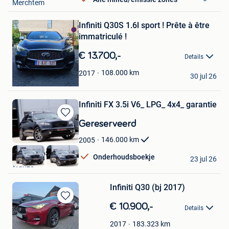
Merchtem
Bewaren
Infiniti Q30S 1.6l sport ! Prête à être
in
Mijn
immatriculé !
Favorieten
€ 13.700,-
Details
Redouan
108.000
km
2017
30 jul 26
Koekelberg
Infiniti FX 3.5i V6_ LPG_ 4x4_ garantie
Bewaren
Gereserveerd
in
146.000
km
2005
Mijn
Favorieten
AutoRetroSport
Onderhoudsboekje
23 jul 26
Wanze
Infiniti Q30 (bj 2017)
Bewaren
€ 10.900,-
Details
in
Mijn
183.323
km
2017