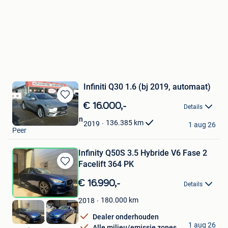
Infiniti Q30 1.6 (bj 2019, automaat)
Bewaren
€ 16.000,-
Details
in
Autocenter Schrooten
Mijn
136.385
km
2019
1 aug 26
Peer
Favorieten
Infinity Q50S 3.5 Hybride V6 Fase 2
Facelift 364 PK
Bewaren
in
€ 16.990,-
Details
Mijn
Favorieten
180.000
km
2018
Dealer onderhouden
Ben's Cars BV
1 aug 26
Alle milieu/emissie zones