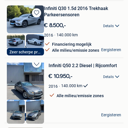
Infiniti Q30 1.5d 2016 Trekhaak
Parkeersensoren
Bewaren
in
€ 8.500,-
Details
Mijn
Favorieten
140.000
km
2016
Financiering mogelijk
Autoplaats
Eergisteren
Alle milieu/emissie zones
Zeer scherpe prijs
Wevelgem
Infiniti Q50 2.2 Diesel | Rijcomfort
Bewaren
in
€ 10.950,-
Details
Mijn
Favorieten
140.000
km
2016
Alle milieu/emissie zones
RFCARS
Eergisteren
Diesel
Ledegem