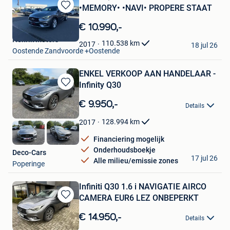
•MEMORY• •NAVI• PROPERE STAAT
Bewaren
in
€ 10.990,-
Mijn
Henrik Motors
Favorieten
110.538
km
2017
18 jul 26
Oostende Zandvoorde +Oostende
ENKEL VERKOOP AAN HANDELAAR -
Infinity Q30
Bewaren
in
€ 9.950,-
Details
Mijn
Favorieten
128.994
km
2017
Financiering mogelijk
Onderhoudsboekje
Deco-Cars
17 jul 26
Alle milieu/emissie zones
Poperinge
Infiniti Q30 1.6 i NAVIGATIE AIRCO
CAMERA EUR6 LEZ ONBEPERKT
Bewaren
in
€ 14.950,-
Details
Mijn
Auto's Raymond