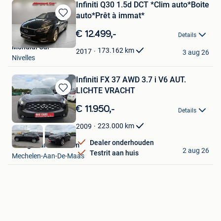
Infiniti Q30 1.5d DCT *Clim auto*Boite
auto*Prêt à immat*
Bewaren
in
€ 12.499,-
Details
Mijn
Mondial Car
Favorieten
173.162
km
2017
3 aug 26
Nivelles
Infiniti FX 37 AWD 3.7 i V6 AUT.
LICHTE VRACHT
Bewaren
in
€ 11.950,-
Details
Mijn
Favorieten
223.000
km
2009
Dealer onderhouden
Garage van Hozeham
2 aug 26
Testrit aan huis
Mechelen-Aan-De-Maas