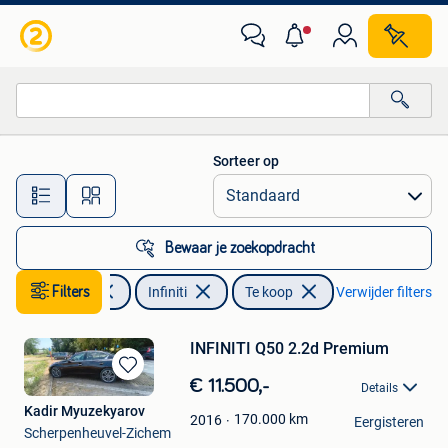
Infiniti
Sorteer op
Alle afstanden…
Bewaar je zoekopdracht
Filters
Auto's
Infiniti
Te koop
Verwijder filters
INFINITI Q50 2.2d Premium
Bewaren
€ 11.500,-
Details
in
Kadir Myuzekyarov
Mijn
170.000
km
2016
Eergisteren
Scherpenheuvel-Zichem
Favorieten