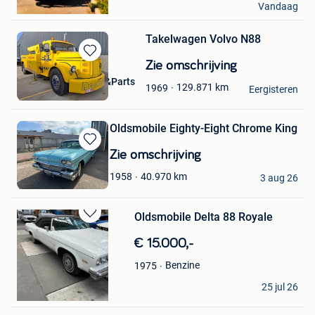
Vandaag
Bruxelles
Takelwagen Volvo N88
Bewaren
Zie omschrijving
in
Toon Netten Trucks&Parts
129.871
km
1969
Mijn
Eergisteren
Terneuzen
Favorieten
Oldsmobile Eighty-Eight Chrome King
Bewaren
Zie omschrijving
in
johnny
40.970
km
1958
Mijn
3 aug 26
Tienen
Favorieten
Oldsmobile Delta 88 Royale
Bewaren
in
€ 15.000,-
Mijn
Favorieten
Benzine
1975
Willy de Zwerver
25 jul 26
Wuustwezel