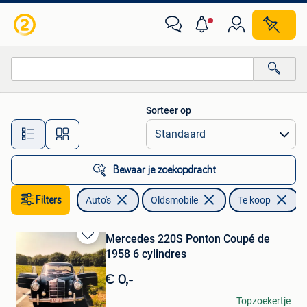
Oldsmobile
Sorteer op
Alle afstanden…
Bewaar je zoekopdracht
Filters
Auto's
Oldsmobile
Te koop
V
Mercedes 220S Ponton Coupé de
Bewaren
1958 6 cylindres
in
Mijn
€ 0,-
Favorieten
gajewskagosia
Topzoekertje