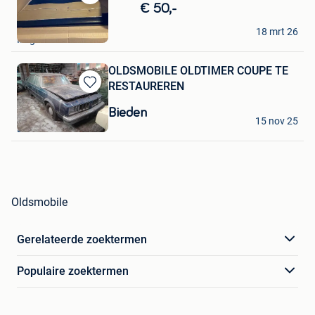
Bewaren
€ 50,-
in
snor
Mijn
18 mrt 26
Izegem
Favorieten
OLDSMOBILE OLDTIMER COUPE TE
RESTAUREREN
Bewaren
in
Bieden
uitdentijd
Mijn
15 nov 25
Deinze
Favorieten
Oldsmobile
Gerelateerde zoektermen
Populaire zoektermen