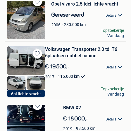
Opel vivaro 2.5 tdci lichte vracht
Bewaren
in
Gereserveerd
Details
Mijn
Favorieten
230.000
km
2006
jo
Topzoekertje
Vandaag
Lanaken
Volkswagen Transporter 2.0 tdi T6
6plaatsen dubbel cabine
Bewaren
in
€ 19.500,-
Details
Mijn
Favorieten
115.000
km
2017
PR Motors
Topzoekertje
6pl lichte vracht
Vandaag
Wervik
BMW X2
Bewaren
in
€ 18.000,-
Details
Mijn
Favorieten
98.500
km
2019