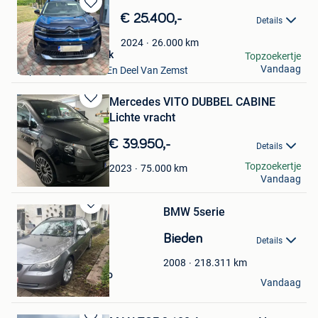
Bewaren
€ 25.400,-
Details
in
Mijn
26.000
km
2024
Favorieten
Van Huychem Patrick
Topzoekertje
Vandaag
Kapelle-Op-Den-Bos En Deel Van Zemst
Mercedes VITO DUBBEL CABINE
Bewaren
Lichte vracht
in
Mijn
€ 39.950,-
Details
Favorieten
Gunther
Topzoekertje
75.000
km
2023
Vandaag
Aalst
BMW 5serie
Bewaren
in
Bieden
Details
Mijn
Favorieten
218.311
km
2008
Martina Comitangelo
Vandaag
Bocholt