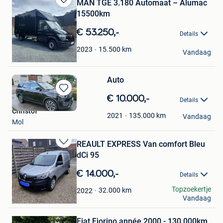
MAN TGE 3.180 Automaat – Alumac
Bewaren
15500km
in
Mijn
€ 53.250,-
Details
Favorieten
Nico Deleye
15.500
km
2023
Vandaag
Moorslede
Auto
Bewaren
€ 10.000,-
Details
in
Christof
Mijn
135.000
km
2021
Vandaag
Mol
Favorieten
REAULT EXPRESS Van comfort Bleu
Bewaren
dCi 95
in
Mijn
€ 14.000,-
Details
Favorieten
Ben
Topzoekertje
32.000
km
2022
Vandaag
Hulshout
Bewaren
Fiat Fiorino année 2000 - 130 000km
in