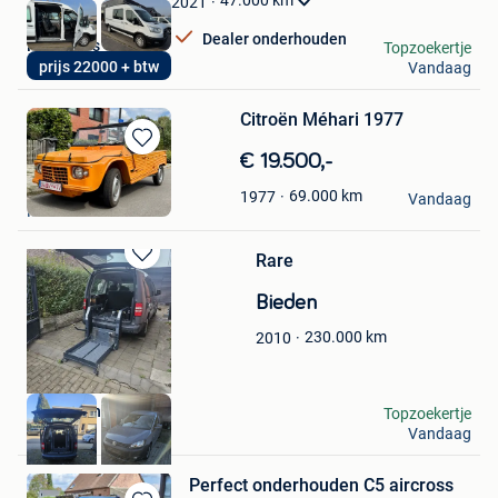
47.000
km
2021
Dealer onderhouden
PR Motors
Topzoekertje
prijs 22000 + btw
Vandaag
Wervik
Citroën Méhari 1977
Bewaren
€ 19.500,-
in
pieter
69.000
km
1977
Mijn
Vandaag
Mortsel
Favorieten
Rare
Bewaren
in
Bieden
Mijn
Favorieten
230.000
km
2010
Michaëlgnl
Topzoekertje
Vandaag
Nandrin
Perfect onderhouden C5 aircross