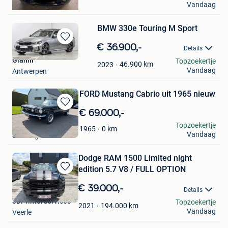
Vandaag
Brussel
BMW 330e Touring M Sport
Bewaren
€ 36.900,-
Details
in
Gianni
Topzoekertje
Mijn
46.900
km
2023
Vandaag
Antwerpen
Favorieten
FORD Mustang Cabrio uit 1965 nieuw
Bewaren
€ 69.000,-
in
YVES NOEL
Topzoekertje
0
km
1965
Mijn
Vandaag
Soumagne
Favorieten
Dodge RAM 1500 Limited night
edition 5.7 V8 / FULL OPTION
Bewaren
in
€ 39.000,-
Details
Mijn
3DPrinterServices
Topzoekertje
Favorieten
194.000
km
2021
Vandaag
Veerle