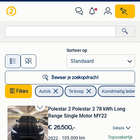
Auto's
Sorteer op
Alle afstanden…
Bewaar je zoekopdracht
Filters
Auto's
Te koop
Kunstmatig leder
Polestar 2 Polestar 2 78 kWh Long
Bewaren
Range Single Motor MY22
in
Mijn
€ 26.500,-
Details
Favorieten
Loïk Eyers
Topzoekertje
105.000
km
2022