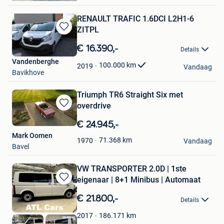
RENAULT TRAFIC 1.6DCI L2H1-6
ZITPL
Bewaren
in
€ 16.390,-
Details
Mijn
Vandenberghe
Favorieten
100.000
km
2019
Vandaag
Bavikhove
Triumph TR6 Straight Six met
overdrive
Bewaren
in
€ 24.945,-
Mijn
Mark Oomen
Favorieten
71.368
km
1970
Vandaag
Bavel
VW TRANSPORTER 2.0D | 1ste
eigenaar | 8+1 Minibus | Automaat
Bewaren
in
€ 21.800,-
Details
Mijn
Favorieten
186.171
km
2017