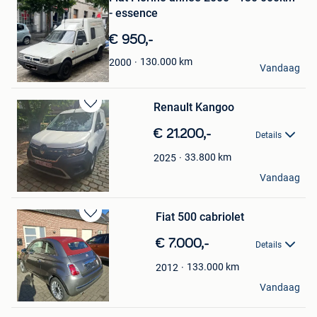
- essence
Mijn
Favorieten
€ 950,-
TSchum
130.000
km
2000
Vandaag
Auderghem
Renault Kangoo
Bewaren
in
€ 21.200,-
Details
Mijn
Favorieten
33.800
km
2025
Bob Pouillon
Vandaag
Turnhout
Fiat 500 cabriolet
Bewaren
in
€ 7.000,-
Details
Mijn
Favorieten
133.000
km
2012
Andy
Vandaag
Mouscron