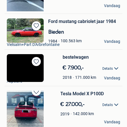
bea r
Vandaag
Maldegem
Ford mustang cabriolet jaar 1984
Bewaren
Bieden
in
Baccus
100.563
km
1984
Mijn
Vandaag
Vielsalm+Part D'Arbrefontaine
Favorieten
bestelwagen
Bewaren
€ 7.900,-
Details
in
De Pauw
Mijn
171.000
km
2018
Vandaag
Aspelare
Favorieten
Tesla Model X P100D
Bewaren
in
€ 27.000,-
Details
Mijn
Favorieten
142.000
km
2019
alex
Vandaag
Dour