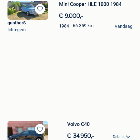
Mini Cooper HLE 1000 1984
Bewaren
€ 9.000,-
in
guntherS
66.359
km
1984
Mijn
Vandaag
Ichtegem
Favorieten
Volvo C40
Bewaren
€ 34.950,-
Details