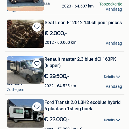
in
Van den Bergh vanessa
Topzoekertje
Mijn
64.607
km
2023
Vandaag
Buggenhout
Favorieten
Seat Léon Fr 2012 140ch pour pièces
Bewaren
€ 2.000,-
in
Mama
60.000
km
2012
Mijn
Vandaag
Glain & Partie Ans
Favorieten
Renault master 2.3 blue dCi 163PK
(kipper)
Bewaren
in
€ 29.500,-
Details
Mijn
clement
Favorieten
64.525
km
2022
Vandaag
Zottegem
Ford Transit 2.0 L3H2 ecoblue hybrid
6 plaatsen 1st eig boek
Bewaren
in
€ 22.000,-
Details
Mijn
Favorieten