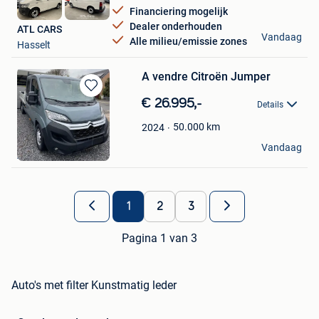
Financiering mogelijk
Dealer onderhouden
ATL CARS
Vandaag
Alle milieu/emissie zones
Hasselt
A vendre Citroën Jumper
Bewaren
€ 26.995,-
Details
in
Mijn
50.000
km
2024
Favorieten
Éric Bauduin
Vandaag
Andenne
1
2
3
Pagina 1 van 3
Auto's met filter Kunstmatig leder