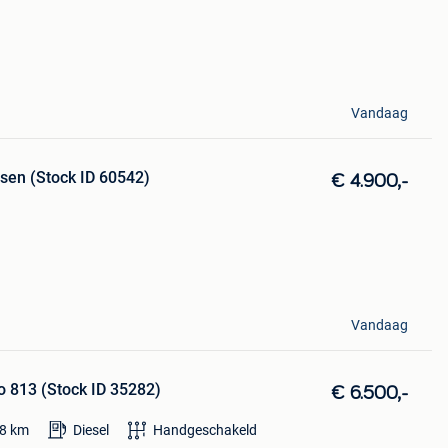
Vandaag
sen (Stock ID 60542)
€ 4.900,-
Vandaag
 813 (Stock ID 35282)
€ 6.500,-
8
km
Diesel
Handgeschakeld