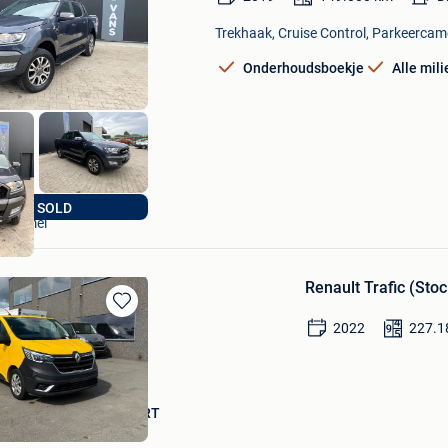
in
Mijn
Trekhaak, Cruise Control, Parkeercame
Favorieten
Onderhoudsboekje
Alle mil
pro-vans
JUST SOLD
Lommel
Renault Trafic (Sto
Bewaren
2022
227.1
in
Mijn
Favorieten
 TRUCKS & VANS EXPORT