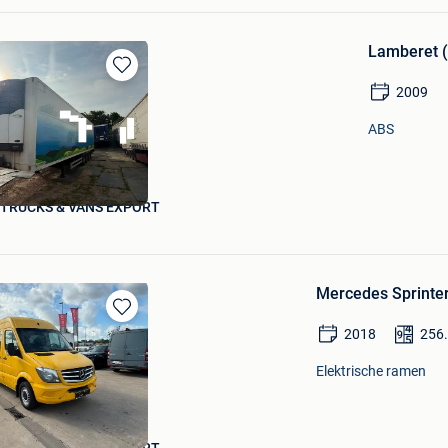
Lamberet (
Bewaren
2009
in
Mijn
ABS
Favorieten
 TRUCKS & VANS EXPORT
Mercedes Sprinter
Bewaren
2018
256
in
Mijn
Elektrische ramen
Favorieten