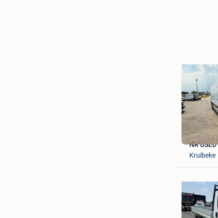
NR USED
Kruibeke