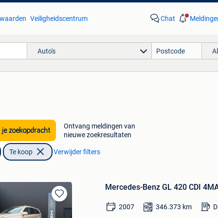
waarden
Veiligheidscentrum
Chat
Meldinge
Auto's
A
Ontvang meldingen van
 je zoekopdracht
nieuwe zoekresultaten
Te koop
Verwijder filters
Mercedes-Benz GL 420 CDI 4M
Bewaren
2007
346.373
km
D
in