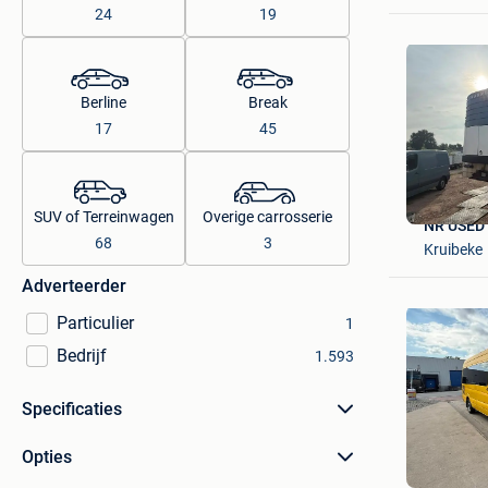
24
19
Berline
Break
17
45
SUV of Terreinwagen
Overige carrosserie
NR USED
68
3
Kruibeke
Adverteerder
Particulier
1
Bedrijf
1.593
Specificaties
Opties