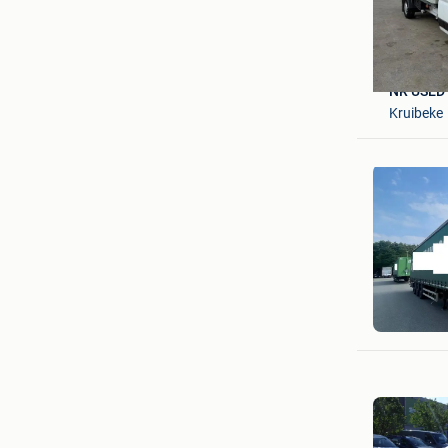
NR USED
Kruibeke
NR USED
Kruibeke