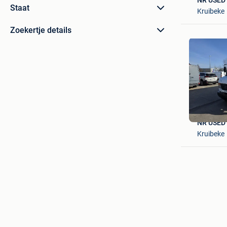
NR USED
Staat
Kruibeke
Zoekertje details
NR USED
Kruibeke