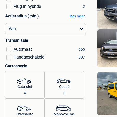
Plug-in hybride
2
Actieradius (min.)
lees meer
Transmissie
Automaat
665
Handgeschakeld
887
Carrosserie
Cabriolet
Coupé
4
2
NR USED
Kruibeke
Stadsauto
Monovolume