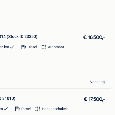
314 (Stock ID 23350)
€ 18.500,-
85
km
Diesel
Automaat
Vandaag
D 31010)
€ 17.500,-
km
Diesel
Handgeschakeld