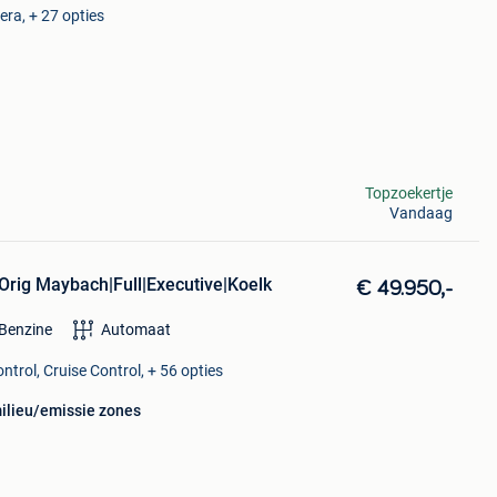
ra, + 27 opties
Topzoekertje
Vandaag
rig Maybach|Full|Executive|Koelk
€ 49.950,-
Benzine
Automaat
ntrol, Cruise Control, + 56 opties
milieu/emissie zones