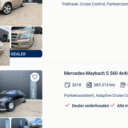
Mijn
Trekhaak, Cruise Control, Parkeercame
Favorieten
pro-vans
PORT-DEALER
Lommel
Mercedes-Maybach S 560 4x4|O
Bewaren
2018
385.313
km
in
Mijn
Parkeerassistent, Adaptive Cruise Co
Favorieten
Dealer onderhouden
Alle 