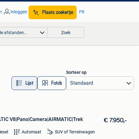
n
Inloggen
FR
Plaats zoekertje
lle afstanden…
Zoek
Sorteer op
Lijst
Foto’s
ATIC V8|Pano|Camera|AIRMATIC|Trek
€ 7.950,-
iesel
Automaat
SUV of Terreinwagen