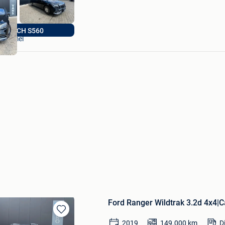
pro-vans
AYBACH S560
Lommel
Ford Ranger Wildtrak 3.2d 4x4|
Bewaren
2019
149.000
km
D