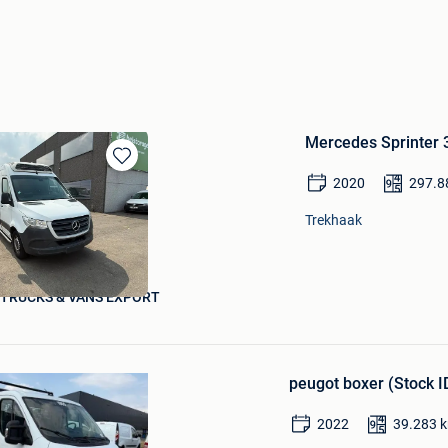
Mercedes Sprinter 
Bewaren
2020
297.8
in
Mijn
Trekhaak
Favorieten
 TRUCKS & VANS EXPORT
Bewaren
in
Mijn
Favorieten
peugot boxer (Stock I
2022
39.283