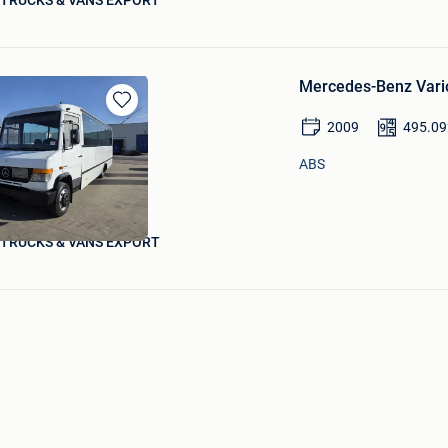
 TRUCKS & VANS EXPORT
Mercedes-Benz Vario
Bewaren
2009
495.09
in
Mijn
ABS
Favorieten
 TRUCKS & VANS EXPORT