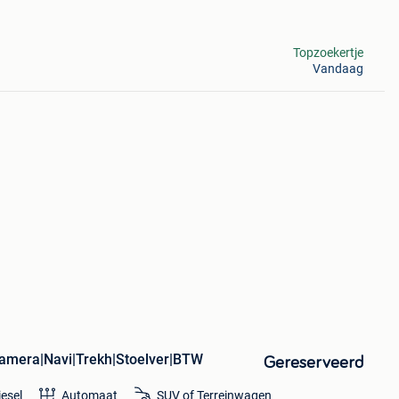
Topzoekertje
Vandaag
Camera|Navi|Trekh|Stoelver|BTW
Gereserveerd
iesel
Automaat
SUV of Terreinwagen