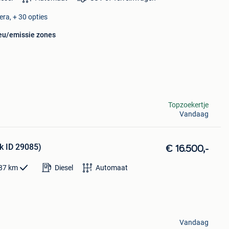
ra, + 30 opties
ieu/emissie zones
Topzoekertje
Vandaag
ck ID 29085)
€ 16.500,-
87
km
Diesel
Automaat
Vandaag