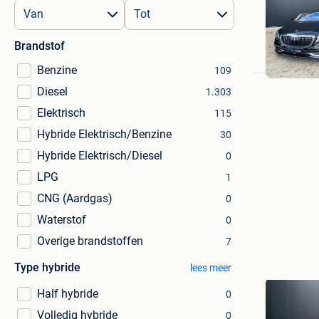
M
Brandstof
Benzine
109
Diesel
1.303
Elektrisch
115
Hybride Elektrisch/Benzine
30
Hybride Elektrisch/Diesel
0
LPG
1
CNG (Aardgas)
0
Waterstof
0
Overige brandstoffen
7
Type hybride
lees meer
Half hybride
0
Volledig hybride
0