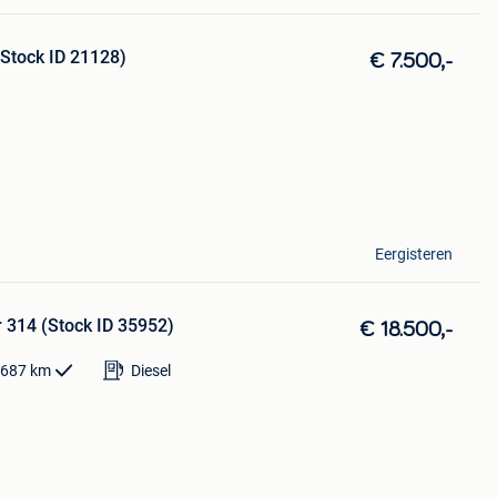
Stock ID 21128)
€ 7.500,-
Eergisteren
 314 (Stock ID 35952)
€ 18.500,-
.687
km
Diesel