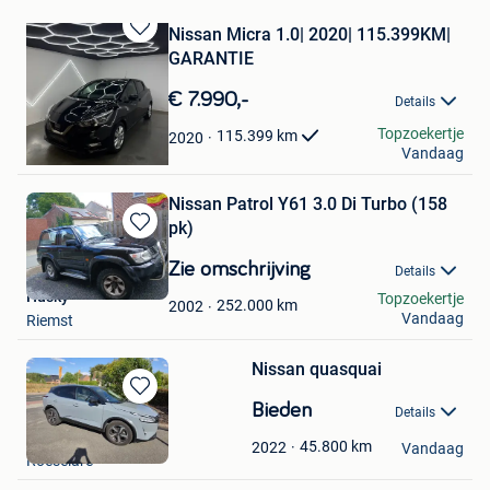
Nissan Micra 1.0| 2020| 115.399KM|
Bewaren
GARANTIE
in
Mijn
€ 7.990,-
Details
Favorieten
DD Motors BV
Topzoekertje
115.399
km
2020
Vandaag
Brugge
Nissan Patrol Y61 3.0 Di Turbo (158
pk)
Bewaren
in
Zie omschrijving
Details
Mijn
Husky
Topzoekertje
Favorieten
252.000
km
2002
Vandaag
Riemst
Nissan quasquai
Bewaren
Bieden
Details
in
Delforce Francky
Mijn
45.800
km
2022
Vandaag
Roeselare
Favorieten