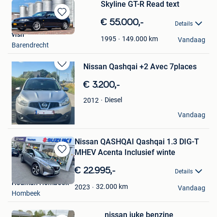
Skyline GT-R Read text
Bewaren
€ 55.000,-
Details
in
vish
Mijn
149.000
km
1995
Vandaag
Barendrecht
Favorieten
Nissan Qashqai +2 Avec 7places
Bewaren
in
€ 3.200,-
Mijn
Favorieten
Diesel
2012
Edlon S
Vandaag
Waregem
Nissan QASHQAI Qashqai 1.3 DIG-T
MHEV Acenta Inclusief winte
Bewaren
in
€ 22.995,-
Details
Mijn
Houman Hombeek
Favorieten
32.000
km
2023
Vandaag
Hombeek
nissan juke benzine