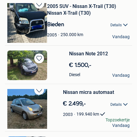
2005 SUV - Nissan X-Trail (T30)
Bewaren
Nissan X-Trail (T30)
in
Mijn
Bieden
Details
Favorieten
Caro Vandenberghe
250.000
km
2005
Vandaag
Denderleeuw
Nissan Note 2012
Bewaren
€ 1.500,-
in
cato van geleuken
Diesel
Mijn
Vandaag
Kinrooi
Favorieten
Nissan micra automaat
Bewaren
in
€ 2.499,-
Details
Mijn
Favorieten
199.940
km
2003
D&M autohandel
Topzoekertje
Vandaag
Werchter