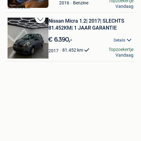
KOUADIO FIENI
Topzoekertje
Mijn
Benzine
2016
Vandaag
Schaerbeek
Favorieten
Nissan Micra 1.2| 2017| SLECHTS
Bewaren
81.452KM| 1 JAAR GARANTIE
in
Mijn
€ 6.390,-
Details
Favorieten
DD Motors BV
Topzoekertje
81.452
km
2017
Vandaag
Brugge