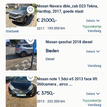
Nissan Navara dble_cab D23 Tekna,
Hardtop, 2017, goede staat
Bewaren
in
€ 21.000,-
Details
Mijn
Skyline
Topzoekertje
Favorieten
195.000
km
2017
Vandaag
Itterbeek
Nissan qaschai 2018 diesel
Bewaren
in
Bieden
Details
Mijn
Favorieten
Diesel
Zara zara
Vandaag
As
Nissan note 1.5dci e5 2013 face lift
Bewaren
360camera , airco ….
in
Mijn
€ 3.750,-
Details
Favorieten
kris
Topzoekertje
202.000
km
2013
Vandaag
Brecht