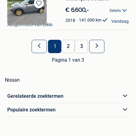
Bewaren
€ 6.600,-
Details
in
max
Mijn
141.000
km
2018
Vandaag
Adegem+Deel Van Eeklo
Favorieten
1
2
3
Pagina 1 van 3
Nissan
Gerelateerde zoektermen
Populaire zoektermen