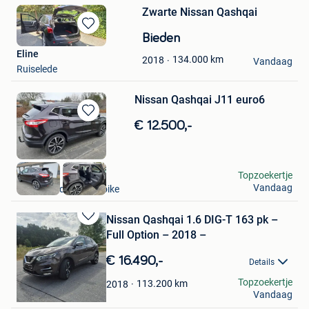
Zwarte Nissan Qashqai
Bewaren
Bieden
in
Eline
134.000
km
2018
Mijn
Vandaag
Ruiselede
Favorieten
Nissan Qashqai J11 euro6
Bewaren
€ 12.500,-
in
Mijn
Favorieten
yose
Topzoekertje
Vandaag
Oudenaarde+Deel Ooike
Nissan Qashqai 1.6 DIG-T 163 pk –
Bewaren
Full Option – 2018 –
in
Mijn
€ 16.490,-
Details
Favorieten
amobil
Topzoekertje
113.200
km
2018
Vandaag
Oostham