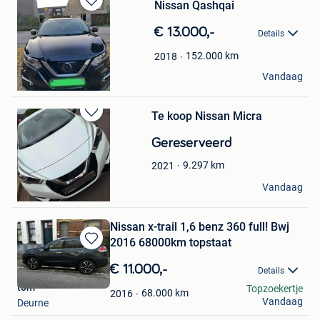
Nissan Qashqai
Bewaren
in
€ 13.000,-
Details
Mijn
Favorieten
152.000
km
2018
arbnor zeneli
Vandaag
Waarschoot
Te koop Nissan Micra
Bewaren
in
Gereserveerd
Mijn
Favorieten
9.297
km
2021
De Smet Sidney
Vandaag
Gent
Nissan x-trail 1,6 benz 360 full! Bwj
2016 68000km topstaat
Bewaren
in
€ 11.000,-
Details
Mijn
tom
Topzoekertje
Favorieten
68.000
km
2016
Vandaag
Deurne