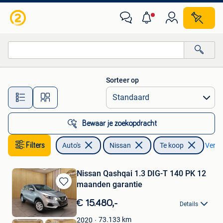
Nissan
Sorteer op
Alle afstanden…
Bewaar je zoekopdracht
Filters
Auto's
Nissan
Te koop
Verwij
Nissan Qashqai 1.3 DIG-T 140 PK 12
maanden garantie
Bewaren
in
€ 15.480,-
Details
Mijn
Favorieten
73.133
km
2020