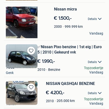
Bewaren
Nissan micra
in
Mijn
€ 1.500,-
Favorieten
Details
999.999
km
2000
Sagad hassan
Vandaag
Deurne
✅Nissan Pixo benzine | 1st eig | Euro
5 | 2010 | Gekeurd vvk
Bewaren
in
€ 1.990,-
Details
Mijn
TOSS
Topzoekertje
Favorieten
Benzine
2010
Vandaag
Genk
NISSAN QASHQAI BENZINE
Bewaren
€ 4.200,-
Details
in
dirshka
Topzoekertje
Mijn
205.000
km
2010
Vandaag
Tienen
Favorieten