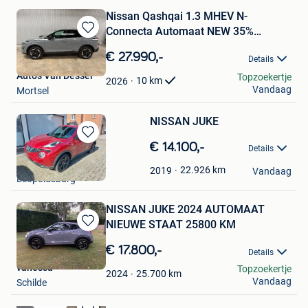
Nissan Qashqai 1.3 MHEV N-
Connecta Automaat NEW 35%
Bewaren
KORTING!
in
€ 27.990,-
Details
Mijn
Auto's Van Dessel
Topzoekertje
Favorieten
10
km
2026
Vandaag
Mortsel
NISSAN JUKE
Bewaren
€ 14.100,-
Details
in
geertc
Mijn
22.926
km
2019
Vandaag
Leopoldsburg
Favorieten
NISSAN JUKE 2024 AUTOMAAT
NIEUWE STAAT 25800 KM
Bewaren
in
€ 17.800,-
Details
Mijn
vanessa
Topzoekertje
Favorieten
25.700
km
2024
Vandaag
Schilde