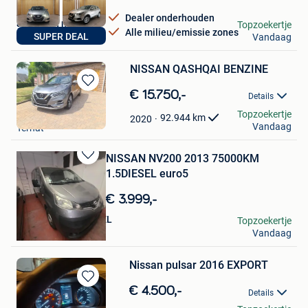
Dealer onderhouden
autos van muylders
Topzoekertje
Alle milieu/emissie zones
SUPER DEAL
Vandaag
Putte
NISSAN QASHQAI BENZINE
Bewaren
€ 15.750,-
Details
in
Koen De Leeuw
Topzoekertje
Mijn
92.944
km
2020
Vandaag
Ternat
Favorieten
NISSAN NV200 2013 75000KM
Bewaren
1.5DIESEL euro5
in
Mijn
€ 3.999,-
Favorieten
GARAGE DE STOCKEL
Topzoekertje
Vandaag
Woluwe-Saint-Pierre
Nissan pulsar 2016 EXPORT
Bewaren
€ 4.500,-
Details
in