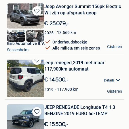
Jeep Avenger Summit 156pk Electric
Wij zijn op afspraak geop
Bewaren
in
€ 25.079,-
Mijn
Favorieten
13.569
km
2025
Onderhoudsboekje
Grib Automotive B.V.
Gisteren
Alle milieu/emissie zones
Sassenheim
jeep reneged,2019 met maar
Bewaren
117,900km automaat
in
Mijn
€ 14.500,-
Details
Favorieten
Maly1978
117.900
km
2019
Gisteren
Antwerpen
JEEP RENEGADE Longitude T4 1.3
BENZINE 2019 EURO 6d-TEMP
Bewaren
in
€ 15.500,-
Mijn