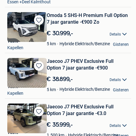
Essen +Deel Kalmthout
Omoda 5 SHS-H Premium Full Option
7 jaar garantie -€900 Zo
Bewaren
in
€ 30.999,-
Details
Mijn
Vabis
Favorieten
Hybride Elektrisch/Benzine
5
km
Gisteren
Kapellen
Jaecoo J7 PHEV Exclusive Full
Option 7 jaar garantie -€900
Bewaren
in
€ 38.899,-
Details
Mijn
Vabis
Favorieten
Hybride Elektrisch/Benzine
5
km
Gisteren
Kapellen
Jaecoo J7 PHEV Exclusive Full
Option 7 jaar garantie -€3.0
Bewaren
in
€ 35.999,-
Details
Mijn
Vabis
Favorieten
Hybride Elektrisch/Benzine
1.500
km
Gisteren