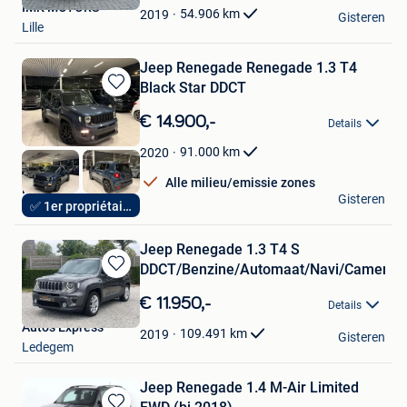
IMK MOTORS
Favorieten
54.906
km
2019
Gisteren
Lille
Jeep Renegade Renegade 1.3 T4
Black Star DDCT
Bewaren
in
€ 14.900,-
Details
Mijn
Favorieten
91.000
km
2020
Alle milieu/emissie zones
Hak Auto
Gisteren
✅ 1er propriétaire
Lendelede
Jeep Renegade 1.3 T4 S
DDCT/Benzine/Automaat/Navi/Camera/
Bewaren
in
€ 11.950,-
Details
Mijn
Autos Express
Favorieten
109.491
km
2019
Gisteren
Ledegem
Jeep Renegade 1.4 M-Air Limited