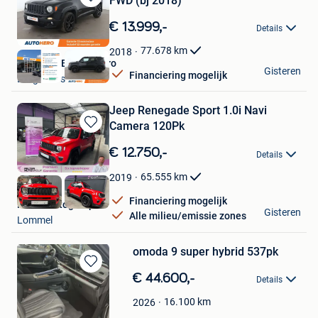
FWD (bj 2018)
Bewaren
in
€ 13.999,-
Details
Mijn
Favorieten
77.678
km
2018
Autohero Belgium Pro
Gisteren
Financiering mogelijk
Drogenbos
Jeep Renegade Sport 1.0i Navi
Camera 120Pk
Bewaren
in
€ 12.750,-
Details
Mijn
Favorieten
65.555
km
2019
Financiering mogelijk
Pelter Autogroup
Gisteren
Alle milieu/emissie zones
Lommel
omoda 9 super hybrid 537pk
Bewaren
€ 44.600,-
Details
in
Mijn
16.100
km
2026
Favorieten
M@M