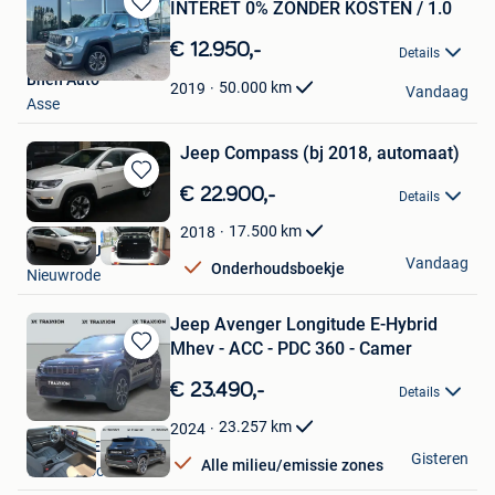
INTERET 0% ZONDER KOSTEN / 1.0
Bewaren
in
€ 12.950,-
Details
Mijn
Bhen Auto
Favorieten
50.000
km
2019
Vandaag
Asse
Jeep Compass (bj 2018, automaat)
Bewaren
€ 22.900,-
Details
in
Mijn
17.500
km
2018
Favorieten
Autos De Jan
Vandaag
Onderhoudsboekje
Nieuwrode
Jeep Avenger Longitude E-Hybrid
Mhev - ACC - PDC 360 - Camer
Bewaren
in
€ 23.490,-
Details
Mijn
Favorieten
23.257
km
2024
Traxxion Eeklo
Gisteren
Alle milieu/emissie zones
Waarschoot