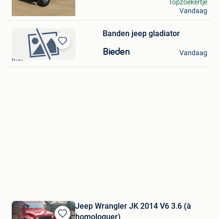
Eli
Topzoekertje
Vandaag
Herselt
Banden jeep gladiator
jef
Bewaren
Bieden
Vandaag
Mol
in
Mijn
Favorieten
Jeep Wrangler JK 2014 V6 3.6 (à
homologuer)