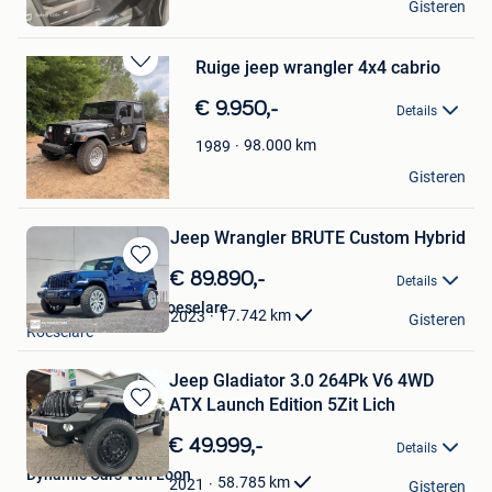
Gisteren
Sint-Truiden
Ruige jeep wrangler 4x4 cabrio
Bewaren
in
€ 9.950,-
Details
Mijn
Favorieten
98.000
km
1989
Tom
Gisteren
Dendermonde
Jeep Wrangler BRUTE Custom Hybrid
Bewaren
€ 89.890,-
Details
in
Automotive Group Roeselare
Mijn
17.742
km
2023
Gisteren
Roeselare
Favorieten
Jeep Gladiator 3.0 264Pk V6 4WD
ATX Launch Edition 5Zit Lich
Bewaren
in
€ 49.999,-
Details
Mijn
Dynamic Cars Van Loon
Favorieten
58.785
km
2021
Gisteren