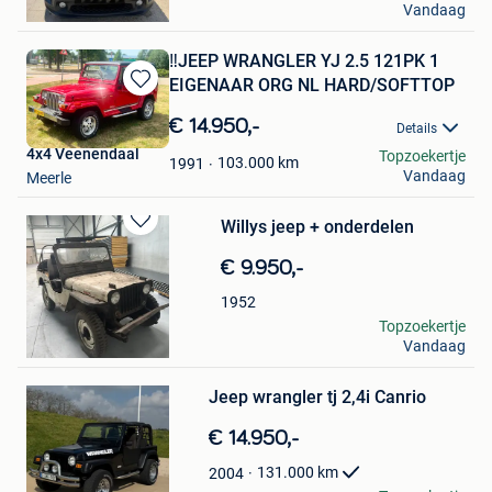
Vandaag
Vorst
‼️JEEP WRANGLER YJ 2.5 121PK 1
EIGENAAR ORG NL HARD/SOFTTOP
Bewaren
in
€ 14.950,-
Details
Mijn
4x4 Veenendaal
Topzoekertje
Favorieten
103.000
km
1991
Vandaag
Meerle
Willys jeep + onderdelen
Bewaren
in
€ 9.950,-
Mijn
Favorieten
1952
M
Topzoekertje
Vandaag
Balen
Bewaren
Jeep wrangler tj 2,4i Canrio
in
Mijn
€ 14.950,-
Favorieten
131.000
km
2004