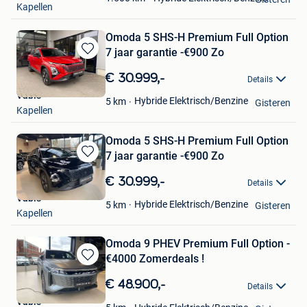
Kapellen
Omoda 5 SHS-H Premium Full Option
7 jaar garantie -€900 Zo
Bewaren
in
€ 30.999,-
Details
Mijn
Vabis
Favorieten
Hybride Elektrisch/Benzine
5
km
Gisteren
Kapellen
Omoda 5 SHS-H Premium Full Option
7 jaar garantie -€900 Zo
Bewaren
in
€ 30.999,-
Details
Mijn
Vabis
Favorieten
Hybride Elektrisch/Benzine
5
km
Gisteren
Kapellen
Omoda 9 PHEV Premium Full Option -
€4000 Zomerdeals !
Bewaren
in
€ 48.900,-
Details
Mijn
Vabis
Favorieten