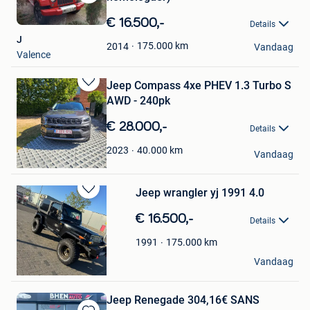
Bewaren
in
€ 16.500,-
Details
Mijn
J
Favorieten
175.000
km
2014
Vandaag
Valence
Jeep Compass 4xe PHEV 1.3 Turbo S
Bewaren
AWD - 240pk
in
Mijn
€ 28.000,-
Details
Favorieten
Peter
40.000
km
2023
Vandaag
Tongeren
Jeep wrangler yj 1991 4.0
Bewaren
in
€ 16.500,-
Details
Mijn
Favorieten
175.000
km
1991
nils
Vandaag
Geel
Jeep Renegade 304,16€ SANS