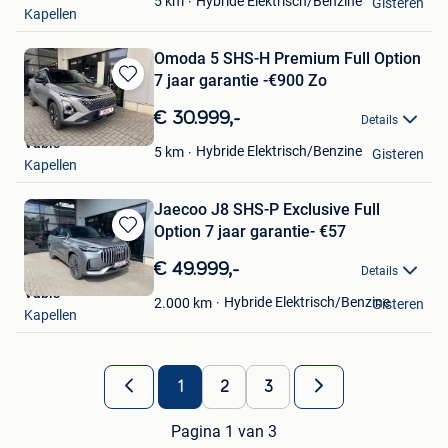
Hybride Elektrisch/Benzine
5
km
Gisteren
Kapellen
Omoda 5 SHS-H Premium Full Option
7 jaar garantie -€900 Zo
Bewaren
in
€ 30.999,-
Details
Mijn
Vabis
Favorieten
Hybride Elektrisch/Benzine
5
km
Gisteren
Kapellen
Jaecoo J8 SHS-P Exclusive Full
Option 7 jaar garantie- €57
Bewaren
in
€ 49.999,-
Details
Mijn
Vabis
Favorieten
Hybride Elektrisch/Benzine
2.000
km
Gisteren
Kapellen
1
2
3
Pagina 1 van 3