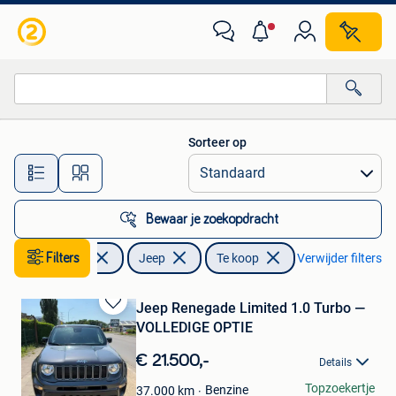
Jeep
Sorteer op
Alle afstanden…
Bewaar je zoekopdracht
Filters
Auto's
Jeep
Te koop
Verwijder filters
Jeep Renegade Limited 1.0 Turbo —
Bewaren
VOLLEDIGE OPTIE
in
Mijn
€ 21.500,-
Details
Favorieten
Rebecca
Topzoekertje
Benzine
37.000
km