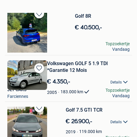
Golf 8R
Bewaren
in
€ 40.500,-
Mijn
Favorieten
fabien
Topzoekertje
Vandaag
Tubize
Volkswagen GOLF 5 1.9 TDI
*Garantie 12 Mois
Bewaren
in
€ 4.350,-
Details
Mijn
JLT CARS
Topzoekertje
Favorieten
183.000
km
2005
Vandaag
Farciennes
Golf 7.5 GTI TCR
Bewaren
in
€ 26.900,-
Details
Mijn
Favorieten
119.000
km
2019