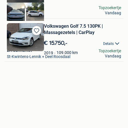
Raphael.S
Topzoekertje
Vandaag
Binche
Volkswagen Golf 7.5 130PK |
Massagezetels | CarPlay
Bewaren
in
€ 15.750,-
Details
Mijn
BA Carmarket
Topzoekertje
Favorieten
109.000
km
2019
Vandaag
St-Kwintens-Lennik + Deel Roosdaal