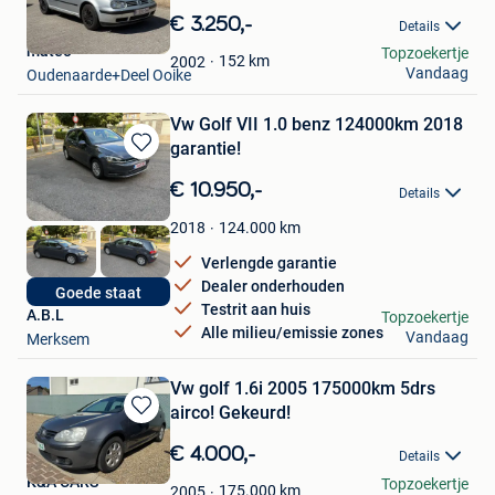
in
€ 3.250,-
Details
Mijn
mateo
Topzoekertje
Favorieten
152
km
2002
Vandaag
Oudenaarde+Deel Ooike
Vw Golf VII 1.0 benz 124000km 2018
garantie!
Bewaren
in
€ 10.950,-
Details
Mijn
Favorieten
124.000
km
2018
Verlengde garantie
Dealer onderhouden
Goede staat
Testrit aan huis
A.B.L
Topzoekertje
Alle milieu/emissie zones
Vandaag
Merksem
Vw golf 1.6i 2005 175000km 5drs
airco! Gekeurd!
Bewaren
in
€ 4.000,-
Details
Mijn
K&A CARS
Topzoekertje
Favorieten
175.000
km
2005