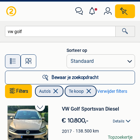
Auto's
Sorteer op
Alle afstanden…
Bewaar je zoekopdracht
Filters
Auto's
Te koop
Verwijder filters
VW Golf Sportsvan Diesel
Bewaren
in
€ 10.800,-
Details
Mijn
Favorieten
138.500
km
2017
Abra.
Topzoekertje