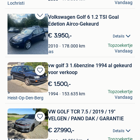
Vandaag
Lochristi
Volkswagen Golf 6 1.2 TSI Goal
Bewaren
Edetion Airco-Gekeurd
in
Mijn
€ 3.950,-
Details
Favorieten
LC Cars Lanaken
Topzoekertje
178.000
km
2010
Vandaag
Mechelen-Aan-De-Maas
vw golf 3 1.6benzine 1994 al gekeurd
voor verkoop
Bewaren
in
€ 1.500,-
Mijn
golfke 3
Topzoekertje
Favorieten
153.635
km
1994
Vandaag
Heist-Op-Den-Berg
VW GOLF TCR 7.5 / 2019 / 19"
VELGEN / PANO DAK / GARANTIE
Bewaren
in
€ 27.990,-
Details
Mijn
VT CARS
Topzoekertje
Favorieten