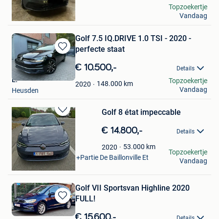
Aliyah
Topzoekertje
Vandaag
Antwerpen
Golf 7.5 IQ.DRIVE 1.0 TSI - 2020 -
perfecte staat
Bewaren
in
€ 10.500,-
Details
Mijn
E.
Topzoekertje
Favorieten
148.000
km
2020
Vandaag
Heusden
Golf 8 état impeccable
Bewaren
in
€ 14.800,-
Details
Mijn
Favorieten
michel warnant
53.000
km
2020
Topzoekertje
Marche-En-Famenne +Partie De Baillonville Et
Vandaag
Noiseux
Golf VII Sportsvan Highline 2020
FULL!
Bewaren
in
€ 15.600,-
Details