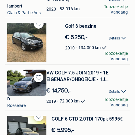
Mijn
lambert
Topzoekertje
Favorieten
83.916
km
2020
Vandaag
Glain & Partie Ans
Golf 6 benzine
Bewaren
in
€ 6.250,-
Details
Mijn
Favorieten
134.000
km
2010
D&M autohandel
Topzoekertje
Vandaag
Werchter
VW GOLF 7.5 JOIN 2019 • 1E
EIGENAAR/OHBOEKJE • 1J
Bewaren
GARANTIE
in
€ 14.750,-
Details
Mijn
D
Topzoekertje
Favorieten
72.000
km
2019
Vandaag
Roeselare
GOLF 6 GTD 2.0TDI 170pk 5995€
Bewaren
in
€ 5.995,-
Mijn