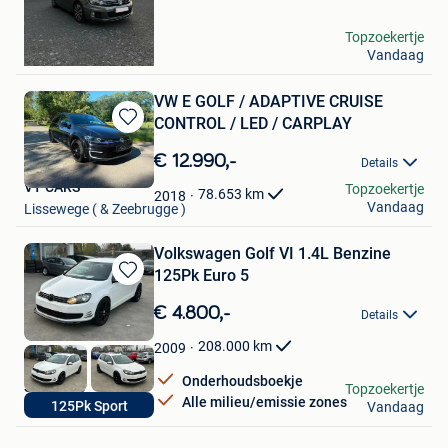
Favorieten
vvb
Topzoekertje
Vandaag
Nieuwerkerken
VW E GOLF / ADAPTIVE CRUISE
CONTROL / LED / CARPLAY
Bewaren
in
€ 12.990,-
Details
Mijn
VT CARS
Topzoekertje
Favorieten
78.653
km
2018
Vandaag
Lissewege ( & Zeebrugge )
Volkswagen Golf VI 1.4L Benzine
125Pk Euro 5
Bewaren
in
€ 4.800,-
Details
Mijn
Favorieten
208.000
km
2009
Onderhoudsboekje
S&M Cars
Topzoekertje
Alle milieu/emissie zones
125Pk Sport
Vandaag
Moorslede