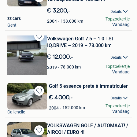
Bewaren
in
€ 3.200,-
Details
Mijn
zz cars
Topzoekertje
Favorieten
138.000
km
2004
Vandaag
Gent
Volkswagen Golf 7.5 – 1.0 TSI
Bewaren
IQ.DRIVE – 2019 – 78.000 km
in
Mijn
€ 12.000,-
Details
Favorieten
saef
Topzoekertje
78.000
km
2019
Vandaag
Asse
Golf 5 essence prete à immatriculer
Bewaren
€ 4.000,-
Details
in
WM Cars services
Topzoekertje
Mijn
152.000
km
2004
Vandaag
Callenelle
Favorieten
VOLKSWAGEN GOLF / AUTOMAAT! /
AIRCO! / EURO 4!
Bewaren