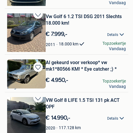
Vandaag
Anderlecht
Vw Golf 6 1.2 TSI DSG 2011 Slechts
Bewaren
18.000 km!
in
Mijn
€ 7.999,-
Details
Favorieten
VOLUMEWAGENS
Topzoekertje
18.000
km
2011
Vandaag
Wemmel
Al gekeurd voor verkoop* vw
mk1*80566 KM! * Eye catcher ;) *
Bewaren
in
€ 4.950,-
Dhr Y.
Topzoekertje
Mijn
Vandaag
Edegem
Favorieten
VW Golf 8 LIFE 1.5 TSI 131 pk ACT
Bewaren
OPF
in
Mijn
€ 14.990,-
Details
Favorieten
117.128
km
2020