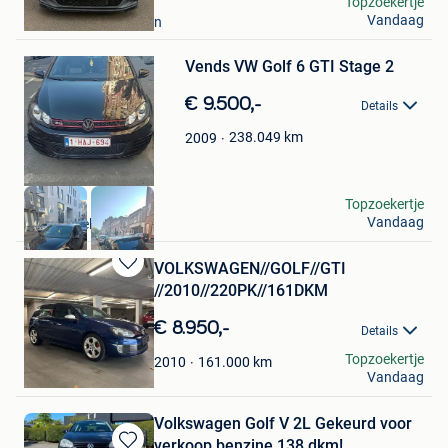
Hadi El mokahal
Topzoekertje
Bewaren
Vandaag
Molenbeek-Saint-Jean
in
Mijn
Vends VW Golf 6 GTI Stage 2
Favorieten
€ 9.500,-
Details
238.049
km
2009
crayeur
Topzoekertje
Vandaag
Schaerbeek
VOLKSWAGEN//GOLF//GTI
Bewaren
//2010//220PK//161DKM
in
Mijn
€ 8.950,-
Details
Favorieten
Enis
Topzoekertje
161.000
km
2010
Vandaag
Oostakker
Volkswagen Golf V 2L Gekeurd voor
verkoop benzine 138 dkm!