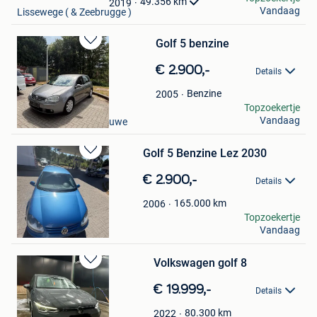
49.356
km
2019
Vandaag
Lissewege ( & Zeebrugge )
Golf 5 benzine
Bewaren
in
€ 2.900,-
Details
Mijn
Favorieten
Benzine
2005
Ryan
Topzoekertje
Vandaag
Sint-Lambrechts-Woluwe
Golf 5 Benzine Lez 2030
Bewaren
in
€ 2.900,-
Details
Mijn
Favorieten
165.000
km
2006
Vantorre
Topzoekertje
Vandaag
Hoeilaart
Volkswagen golf 8
Bewaren
in
€ 19.999,-
Details
Mijn
Favorieten
80.300
km
2022