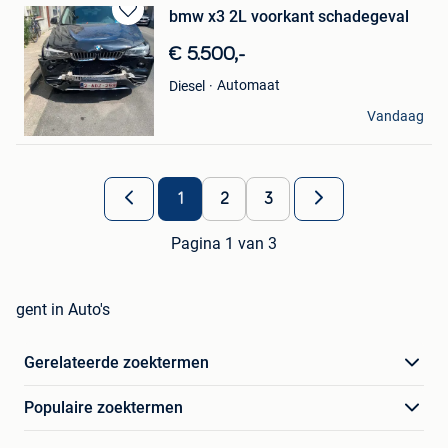
bmw x3 2L voorkant schadegeval
Bewaren
in
€ 5.500,-
Mijn
Favorieten
Automaat
Diesel
kenneth
Vandaag
Gent
1
2
3
Pagina 1 van 3
gent in Auto's
Gerelateerde zoektermen
Populaire zoektermen