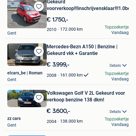
Gekeurd
voorverkoop!!!inschrijvensklaar!!!1.0ben
Bewaren
in
€ 1.750,-
Mijn
Husoo
Topzoekertje
Favorieten
172.000
km
2010
Vandaag
Gent
Mercedes-Bezn A150 | Benzine |
Gekeurd vkk + Garantie
Bewaren
in
€ 3.999,-
Details
Mijn
elcars_be | Roman
Topzoekertje
Favorieten
161.000
km
2008
Vandaag
Gent
Volkswagen Golf V 2L Gekeurd voor
verkoop benzine 138 dkm!
Bewaren
in
€ 3.600,-
Details
Mijn
zz cars
Topzoekertje
Favorieten
138.000
km
2004
Vandaag
Gent