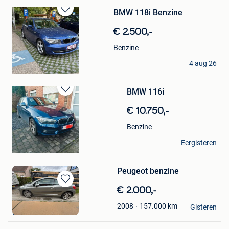
BMW 118i Benzine
Bewaren
in
€ 2.500,-
Mijn
Favorieten
Benzine
milio
4 aug 26
Gent
BMW 116i
Bewaren
in
€ 10.750,-
Mijn
Favorieten
Benzine
muun
Eergisteren
Gent
Peugeot benzine
Bewaren
€ 2.000,-
in
Dgoni
157.000
km
2008
Mijn
Gisteren
Gent
Favorieten