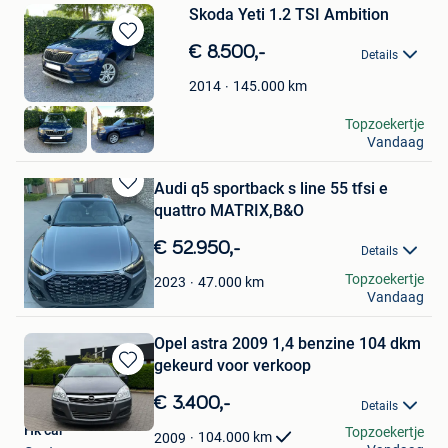
Skoda Yeti 1.2 TSI Ambition
Bewaren
€ 8.500,-
Details
in
Mijn
145.000
km
2014
Favorieten
S.boucke
Topzoekertje
Vandaag
Gent
Audi q5 sportback s line 55 tfsi e
Bewaren
quattro MATRIX,B&O
in
Mijn
€ 52.950,-
Details
Favorieten
eraserk
Topzoekertje
47.000
km
2023
Vandaag
Evergem
Opel astra 2009 1,4 benzine 104 dkm
gekeurd voor verkoop
Bewaren
in
€ 3.400,-
Details
Mijn
Hk car
Topzoekertje
Favorieten
104.000
km
2009