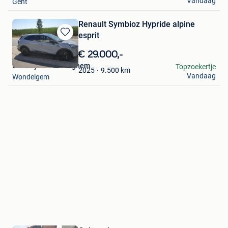
Vandaag
Gent
Renault Symbioz Hypride alpine
esprit
Bewaren
in
€ 29.000,-
Mijn
Lindsay Vanrenterghem
Topzoekertje
Favorieten
9.500
km
2025
Vandaag
Wondelgem