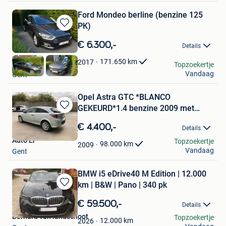
Ford Mondeo berline (benzine 125
PK)
Bewaren
in
€ 6.300,-
Details
Mijn
Favorieten
171.650
km
2017
Kris
Topzoekertje
Vandaag
Gent
Opel Astra GTC *BLANCO
GEKEURD*1.4 benzine 2009 met
Bewaren
98000km*
in
€ 4.400,-
Details
Mijn
Auto Er
Topzoekertje
Favorieten
98.000
km
2009
Vandaag
Gent
BMW i5 eDrive40 M Edition | 12.000
km | B&W | Pano | 340 pk
Bewaren
in
€ 59.500,-
Details
Mijn
Bernard van landschoot
Topzoekertje
Favorieten
12.000
km
2026