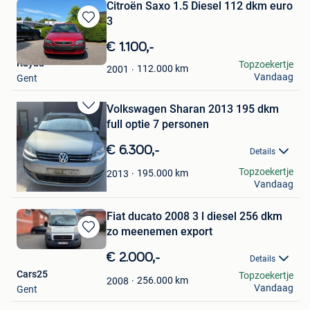
Citroën Saxo 1.5 Diesel 112 dkm euro
3
Bewaren
in
€ 1.100,-
Mijn
Kayaa
Topzoekertje
Favorieten
112.000
km
2001
Vandaag
Gent
Volkswagen Sharan 2013 195 dkm
Bewaren
full optie 7 personen
in
Mijn
€ 6.300,-
Details
Favorieten
kaya
Topzoekertje
195.000
km
2013
Vandaag
Gent
Fiat ducato 2008 3 l diesel 256 dkm
zo meenemen export
Bewaren
in
€ 2.000,-
Details
Mijn
Cars25
Topzoekertje
Favorieten
256.000
km
2008
Vandaag
Gent