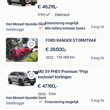
Bewaren
in
€ 46.216,-
Mijn
Favorieten
5
km
Elektrisch
Financiering mogelijk
Van Mossel Hyundai Gent
5 aug 26
Alle milieu/emissie zones
Gentbrugge
FORD RANGER STORMTRAK
Bewaren
€ 29.500,-
in
Lieven
136.000
km
2022
Mijn
4 aug 26
Gent
Favorieten
MG S9 PHEV Premium *Prijs
exclusief kortingen
Bewaren
in
€ 47.160,-
Mijn
Favorieten
5
km
2026
Van Mossel Hyundai Gent
5 aug 26
Financiering mogelijk
Gentbrugge