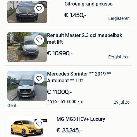
Citroën grand picasso
Bewaren
€ 1.450,-
sanjana
Eergisteren
in
Gent
Mijn
Favorieten
Renault Master 2.3 dci meubelbak
met lift
Bewaren
in
€ 10.990,-
autodks
Mijn
Eergisteren
Gent
Favorieten
Mercedes Sprinter ** 2019 **
Automaat ** Lift
Bewaren
in
€ 11.000,-
Mijn
K&M CARS GENT
Favorieten
510.000
km
2019
29 jul 26
Gent
MG MG3 HEV+ Luxury
Bewaren
€ 23.245,-
in