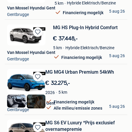
Hybride Elektrisch/Benzine
5
km
Mijn
Van Mossel Hyundai Gent
Favorieten
5 aug 26
Financiering mogelijk
Gentbrugge
MG HS Plug-In Hybrid Comfort
Bewaren
€ 37.448,-
in
Hybride Elektrisch/Benzine
5
km
Mijn
Van Mossel Hyundai Gent
Favorieten
5 aug 26
Financiering mogelijk
Gentbrugge
MG MG4 Urban Premium 54kWh
Bewaren
€ 32.275,-
in
5
km
2026
Mijn
Favorieten
Financiering mogelijk
Van Mossel Hyundai Gent
5 aug 26
Alle milieu/emissie zones
Gentbrugge
MG S6 EV Luxury *Prijs exclusief
overnamepremie