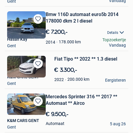
Vandaag
Gent
Bmw 116D automaat euro5b 2014
178000 dkm 2 l diesel
Bewaren
in
€ 7.200,-
Details
Mijn
Hasan Kay
Topzoekertje
Favorieten
178.000
km
2014
Vandaag
Gent
Fiat Tipo ** 2022 ** 1.3 diesel
Bewaren
€ 3.300,-
in
K&M CARS GENT
200.000
km
2022
Mijn
Eergisteren
Gent
Favorieten
Mercedes Sprinter 316 ** 2017 **
Automaat ** Airco
Bewaren
in
€ 9.500,-
Mijn
K&M CARS GENT
Favorieten
Automaat
5 aug 26
Gent