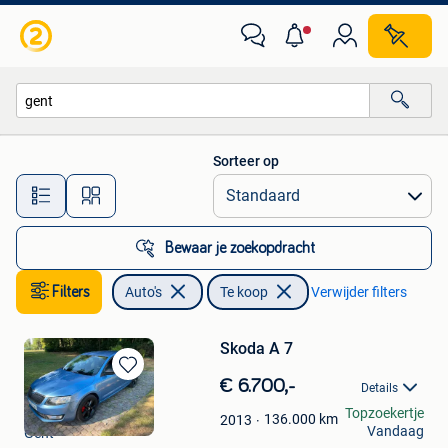
Auto's
Sorteer op
Alle afstanden…
Bewaar je zoekopdracht
Filters
Auto's
Te koop
Verwijder filters
Skoda A 7
Bewaren
€ 6.700,-
Details
in
nikola.mark35
Topzoekertje
Mijn
136.000
km
2013
Vandaag
Gent
Favorieten