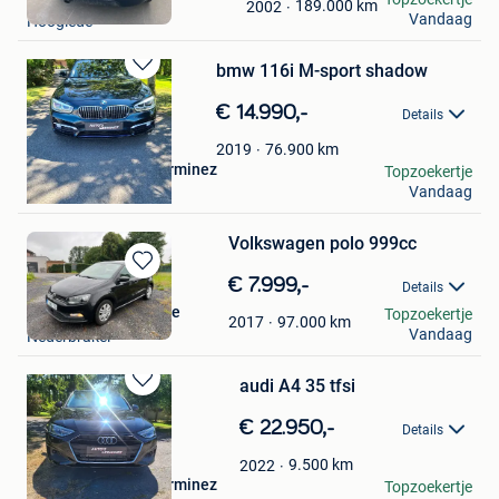
Mijn
189.000
km
2002
Vandaag
Hooglede
Favorieten
bmw 116i M-sport shadow
Bewaren
in
€ 14.990,-
Details
Mijn
Favorieten
76.900
km
2019
auto's en motoren lerminez
Topzoekertje
Vandaag
Ieper
Volkswagen polo 999cc
Bewaren
€ 7.999,-
Details
in
carmate performance
Topzoekertje
Mijn
97.000
km
2017
Vandaag
Nederbrakel
Favorieten
audi A4 35 tfsi
Bewaren
in
€ 22.950,-
Details
Mijn
Favorieten
9.500
km
2022
auto's en motoren lerminez
Topzoekertje