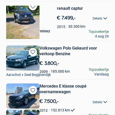
renault captur
Bewaren
in
€ 7.499,-
Details
Mijn
Favorieten
30.300
km
2015
auto's en motoren lerminez
Topzoekertje
4 aug 26
Ieper
Volkswagen Polo Gekeurd voor
verkoop Benzine
Bewaren
in
€ 3.800,-
Mijn
Jacob
Topzoekertje
Favorieten
185.000
km
2009
Vandaag
Aarschot + Deel Begijnendijk
Mercedes E klasse coupé
overnamewagen
Bewaren
in
€ 7.500,-
Details
Mijn
Favorieten
152.813
km
2012
VDE-Trading