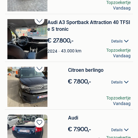
Marcus Lumu
Topzoekertje
Vandaag
Meerle
Audi A3 Sportback Attraction 40 TFSI
Bewaren
e S tronic
in
Mijn
€ 27.800,-
Details
Favorieten
Mo
Topzoekertje
43.000
km
2024
Vandaag
Schilde
Citroen berlingo
Bewaren
in
€ 7.800,-
Details
Mijn
Favorieten
phonewaxx
Topzoekertje
Vandaag
Deurne
Audi
Bewaren
€ 7.900,-
Details
in
Mario Verpoucke
Topzoekertje