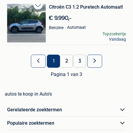
Citroën C3 1.2 Puretech Automaat!
Bewaren
in
€ 9.990,-
Mijn
Favorieten
Automaat
Benzine
lino
Topzoekertje
Vandaag
Sint-Truiden
1
2
3
Pagina 1 van 3
autos te koop in Auto's
Gerelateerde zoektermen
Populaire zoektermen