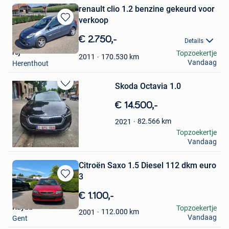
renault clio 1.2 benzine gekeurd voor
verkoop
Bewaren
in
€ 2.750,-
Details
Mijn
rsj
Topzoekertje
Favorieten
170.530
km
2011
Vandaag
Herenthout
Skoda Octavia 1.0
Bewaren
in
€ 14.500,-
Mijn
Favorieten
82.566
km
2021
Home Touch
Topzoekertje
Vandaag
Vilvoorde
Citroën Saxo 1.5 Diesel 112 dkm euro
3
Bewaren
in
€ 1.100,-
Mijn
Kayaa
Topzoekertje
Favorieten
112.000
km
2001
Vandaag
Gent