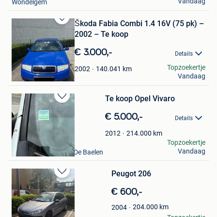
Vandaag
Wondelgem
Škoda Fabia Combi 1.4 16V (75 pk) –
Bewaren
2002 – Te koop
in
Mijn
€ 3.000,-
Favorieten
Details
Patrick
Topzoekertje
140.041
km
2002
Vandaag
Aalst
Te koop Opel Vivaro
Bewaren
in
€ 5.000,-
Details
Mijn
Favorieten
214.000
km
2012
willems
Topzoekertje
Vandaag
Welkenraedt+ Partie De Baelen
Peugot 206
Bewaren
in
€ 600,-
Mijn
Favorieten
204.000
km
2004
Jan