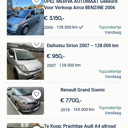
OPEL MERIVA AUTOMAAT Gekeurd
Bewaren
Voor Verkoop Airco BENZINE 2006
in
Mijn
€ 3.150,-
Favorieten
Robik
Topzoekertje
128.000
km
2006
Vandaag
Kortrijk
Daihatsu Sirion 2007 – 128.000 km
Bewaren
in
€ 950,-
Mijn
Favorieten
128.000
km
2007
Yamina
Topzoekertje
Vandaag
Leuven
Renault Grand Scenic
Bewaren
€ 7.700,-
in
Maksim
Topzoekertje
165.000
km
2018
Mijn
Vandaag
Deurne
Favorieten
Te Koop: Prachtige Audi A4 allroad