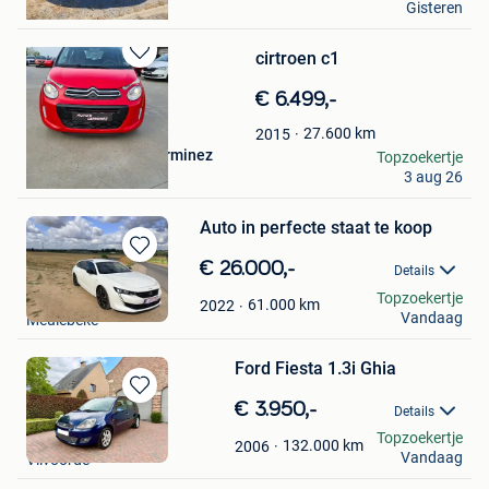
Gisteren
Ieper
cirtroen c1
Bewaren
in
€ 6.499,-
Mijn
Favorieten
27.600
km
2015
auto's en motoren lerminez
Topzoekertje
3 aug 26
Ieper
Auto in perfecte staat te koop
Bewaren
€ 26.000,-
Details
in
Jeffrey 1984
Topzoekertje
Mijn
61.000
km
2022
Vandaag
Meulebeke
Favorieten
Ford Fiesta 1.3i Ghia
Bewaren
€ 3.950,-
Details
in
Passion
Topzoekertje
Mijn
132.000
km
2006
Vandaag
Vilvoorde
Favorieten