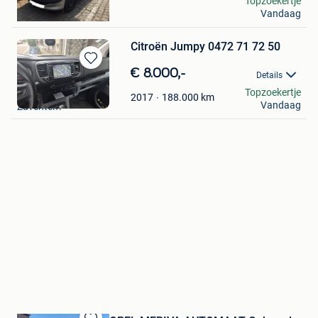
Topzoekertje
Vandaag
Deurne
Citroën Jumpy 0472 71 72 50
Bewaren
€ 8.000,-
Details
in
Catalin
Topzoekertje
Mijn
188.000
km
2017
Vandaag
Zaventem
Favorieten