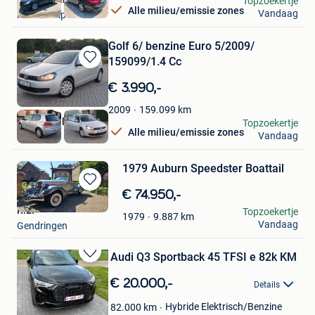
Topzoekertje
Alle milieu/emissie zones
Vandaag
Koolskamp
Golf 6/ benzine Euro 5/2009/
159099/1.4 Cc
Bewaren
in
€ 3.990,-
Mijn
Favorieten
159.099
km
2009
Universeel Auto's
Topzoekertje
Alle milieu/emissie zones
Vandaag
Herentals
1979 Auburn Speedster Boattail
Bewaren
€ 74.950,-
in
R.E.
Topzoekertje
9.887
km
1979
Mijn
Vandaag
Gendringen
Favorieten
Audi Q3 Sportback 45 TFSI e 82k KM
Bewaren
in
€ 20.000,-
Details
Mijn
Favorieten
Hybride Elektrisch/Benzine
82.000
km