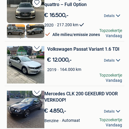
quattro – Full Option
Bewaren
in
€ 16.500,-
Details
Mijn
Favorieten
217.200
km
2020
Benelux Automotive
Topzoekertje
Alle milieu/emissie zones
Vandaag
Antwerpen
Volkswagen Passat Variant 1.6 TDI
Bewaren
in
€ 12.000,-
Details
Mijn
Favorieten
164.000
km
2019
ali jawad ali
Topzoekertje
Vandaag
Wilrijk
Mercedes CLK 200 GEKEURD VOOR
Bewaren
VERKOOP!
in
Mijn
€ 4.850,-
Details
Favorieten
Albert
Topzoekertje
Automaat
Benzine
Vandaag
Wilrijk