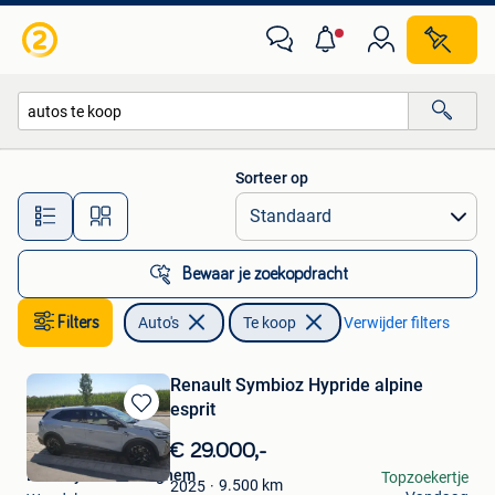
Auto's
Sorteer op
Alle afstanden…
Bewaar je zoekopdracht
Filters
Auto's
Te koop
Verwijder filters
Renault Symbioz Hypride alpine
esprit
Bewaren
in
€ 29.000,-
Mijn
Lindsay Vanrenterghem
Topzoekertje
Favorieten
9.500
km
2025