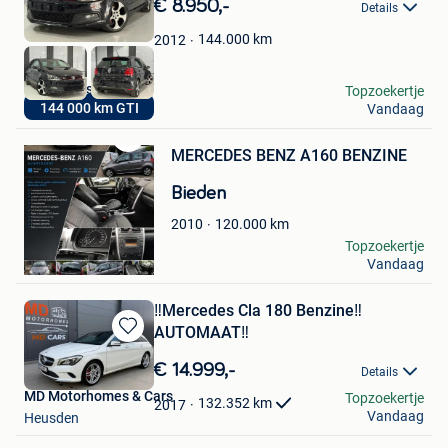
€ 8.950,-
Details
Mijn
Favorieten
144.000
km
2012
Pro M Cars
Topzoekertje
144 000 km GTI
Vandaag
Souvret
MERCEDES BENZ A160 BENZINE
Bewaren
in
Bieden
Mijn
Favorieten
120.000
km
2010
Tom Vermaire
Topzoekertje
Vandaag
Temse
‼️Mercedes Cla 180 Benzine‼️
AUTOMAAT‼️
Bewaren
in
€ 14.999,-
Details
Mijn
MD Motorhomes & Cars
Topzoekertje
Favorieten
132.352
km
2017
Vandaag
Heusden