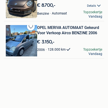
in
€ 8.700,-
Details
Mijn
Marian
Topzoekertje
Favorieten
Automaat
Benzine
Vandaag
Lanaken
OPEL MERIVA AUTOMAAT Gekeurd
Bewaren
Voor Verkoop Airco BENZINE 2006
in
Mijn
€ 3.150,-
Favorieten
Robik
Topzoekertje
128.000
km
2006
Vandaag
Kortrijk