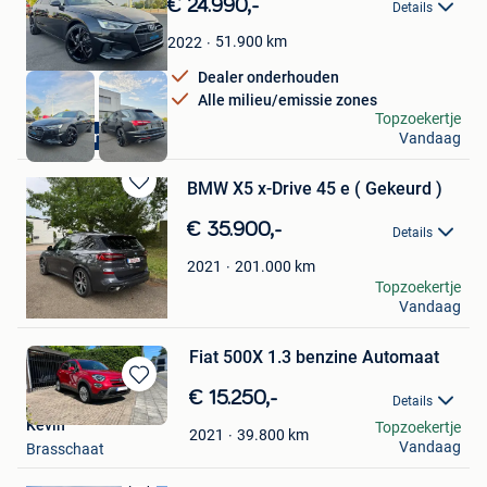
€ 24.990,-
Details
Favorieten
51.900
km
2022
Dealer onderhouden
Alle milieu/emissie zones
Dr Cars
Topzoekertje
Dealer onderhouden
Vandaag
Ieper
BMW X5 x-Drive 45 e ( Gekeurd )
Bewaren
in
€ 35.900,-
Details
Mijn
Favorieten
201.000
km
2021
adam
Topzoekertje
Vandaag
Hasselt
Fiat 500X 1.3 benzine Automaat
Bewaren
€ 15.250,-
Details
in
Kevin
Topzoekertje
Mijn
39.800
km
2021
Vandaag
Brasschaat
Favorieten