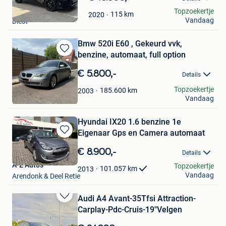
in
Raisa Mak
Topzoekertje
Mijn
115
km
2020
Vandaag
Diest
Favorieten
Bmw 520i E60 , Gekeurd vvk,
benzine, automaat, full option
Bewaren
in
€ 5.800,-
Details
Mijn
Favorieten
Mohammed Mhsani
Topzoekertje
185.600
km
2003
Vandaag
Harelbeke
Hyundai IX20 1.6 benzine 1e
Eigenaar Gps en Camera automaat
Bewaren
in
€ 8.900,-
Details
Mijn
A-Z Auto's
Topzoekertje
Favorieten
101.057
km
2013
Vandaag
Arendonk & Deel Retie
Audi A4 Avant-35Tfsi Attraction-
Bewaren
Carplay-Pdc-Cruis-19"Velgen
in
Mijn