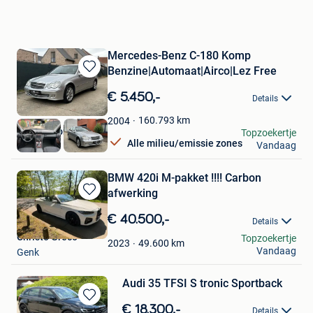
Mercedes-Benz C-180 Komp
Benzine|Automaat|Airco|Lez Free
Bewaren
in
€ 5.450,-
Details
Mijn
Favorieten
160.793
km
2004
Chef Motors
Topzoekertje
Alle milieu/emissie zones
Vandaag
Evergem
BMW 420i M-pakket !!!! Carbon
afwerking
Bewaren
in
€ 40.500,-
Details
Mijn
Christo Greco
Topzoekertje
Favorieten
49.600
km
2023
Vandaag
Genk
Audi 35 TFSI S tronic Sportback
Bewaren
€ 18.300,-
Details