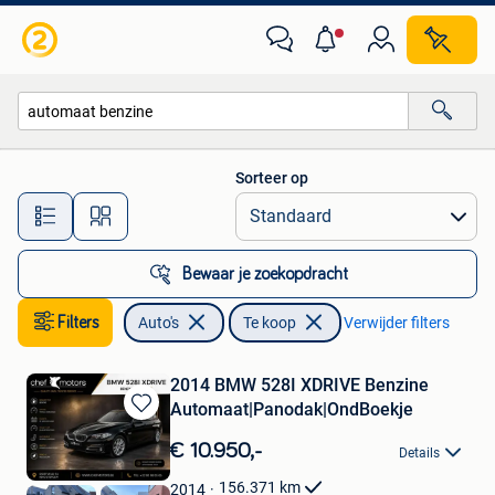
Auto's
Sorteer op
Alle afstanden…
Bewaar je zoekopdracht
Filters
Auto's
Te koop
Verwijder filters
2014 BMW 528I XDRIVE Benzine
Automaat|Panodak|OndBoekje
Bewaren
in
€ 10.950,-
Details
Mijn
Favorieten
156.371
km
2014