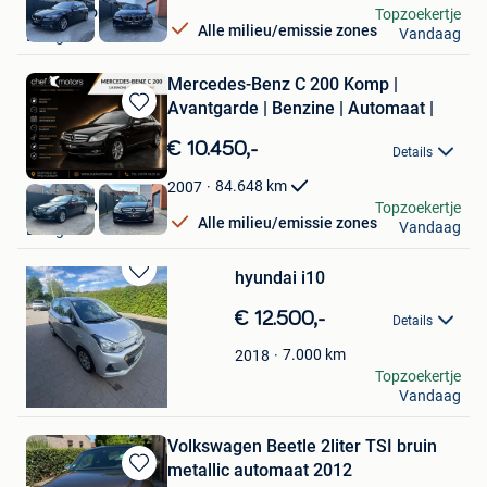
Chef Motors
Topzoekertje
Alle milieu/emissie zones
Vandaag
Evergem
Mercedes-Benz C 200 Komp |
Avantgarde | Benzine | Automaat |
Bewaren
in
€ 10.450,-
Details
Mijn
Favorieten
84.648
km
2007
Chef Motors
Topzoekertje
Alle milieu/emissie zones
Vandaag
Evergem
hyundai i10
Bewaren
in
€ 12.500,-
Details
Mijn
Favorieten
7.000
km
2018
vandenbussche rik
Topzoekertje
Vandaag
Roeselare
Volkswagen Beetle 2liter TSI bruin
metallic automaat 2012
Bewaren