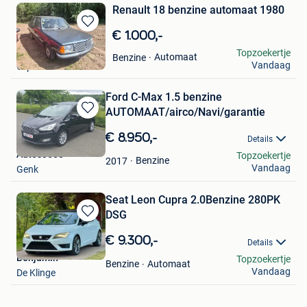
Renault 18 benzine automaat 1980
Bewaren
€ 1.000,-
in
CM
Topzoekertje
Automaat
Benzine
Mijn
Vandaag
Orp-Le-Grand
Favorieten
Ford C-Max 1.5 benzine
AUTOMAAT/airco/Navi/garantie
Bewaren
in
€ 8.950,-
Details
Mijn
Autos3600
Topzoekertje
Favorieten
Benzine
2017
Vandaag
Genk
Seat Leon Cupra 2.0Benzine 280PK
DSG
Bewaren
in
€ 9.300,-
Details
Mijn
Benjamin
Topzoekertje
Favorieten
Automaat
Benzine
Vandaag
De Klinge