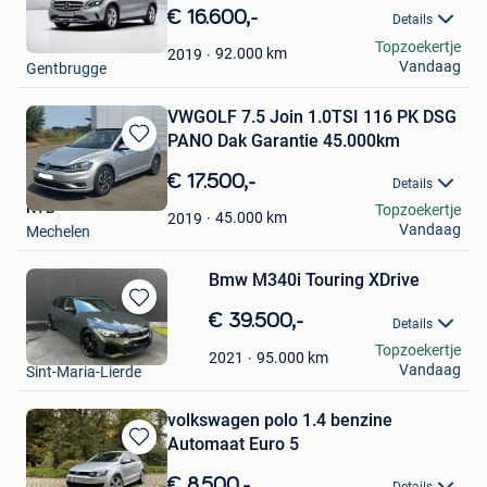
in
€ 16.600,-
Details
Mijn
B.P.
Topzoekertje
Favorieten
92.000
km
2019
Vandaag
Gentbrugge
VWGOLF 7.5 Join 1.0TSI 116 PK DSG
PANO Dak Garantie 45.000km
Bewaren
in
€ 17.500,-
Details
Mijn
KTB
Topzoekertje
Favorieten
45.000
km
2019
Vandaag
Mechelen
Bmw M340i Touring XDrive
Bewaren
€ 39.500,-
Details
in
Pieter
Topzoekertje
Mijn
95.000
km
2021
Vandaag
Sint-Maria-Lierde
Favorieten
volkswagen polo 1.4 benzine
Automaat Euro 5
Bewaren
in
€ 8.500,-
Details