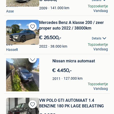
Mijn
Jonson
Topzoekertje
Favorieten
141.000
km
2009
Vandaag
Asse
Mercedes Benz A klasse 200 / zeer
proper auto 2022 / 38000km
Bewaren
in
€ 26.500,-
Details
Mijn
ECO
Topzoekertje
Favorieten
38.000
km
2022
Vandaag
Hasselt
Nissan micra automaat
Bewaren
in
€ 4.450,-
Mijn
Favorieten
127.000
km
2011
Nathan Delaruelle
Topzoekertje
Vandaag
Kruibeke
VW POLO GTI AUTOMAAT 1.4
BENZINE 180 PK LAGE BELASTING
Bewaren
in