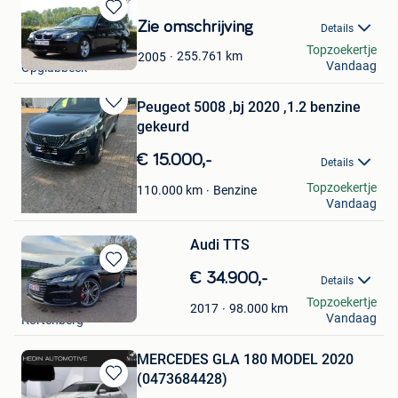
Bewaren
Zie omschrijving
Details
in
Next-auctions
Topzoekertje
Mijn
255.761
km
2005
Vandaag
Opglabbeek
Favorieten
Peugeot 5008 ,bj 2020 ,1.2 benzine
Bewaren
gekeurd
in
Mijn
€ 15.000,-
Details
Favorieten
kabakakpinar
Topzoekertje
Benzine
110.000
km
Vandaag
Bornem
Audi TTS
Bewaren
€ 34.900,-
Details
in
Nicolas
Topzoekertje
Mijn
98.000
km
2017
Vandaag
Kortenberg
Favorieten
MERCEDES GLA 180 MODEL 2020
(0473684428)
Bewaren