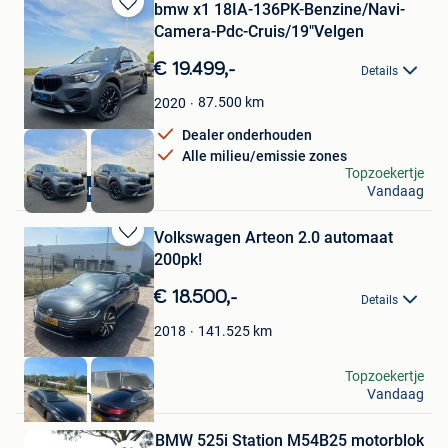
bmw x1 18IA-136PK-Benzine/Navi-
Bewaren
Camera-Pdc-Cruis/19"Velgen
in
Mijn
€ 19.499,-
Details
Favorieten
87.500
km
2020
Dealer onderhouden
Alle milieu/emissie zones
Dr Cars
Topzoekertje
Automaat
Vandaag
Ieper
Volkswagen Arteon 2.0 automaat
Bewaren
200pk!
in
Mijn
€ 18.500,-
Details
Favorieten
141.525
km
2018
A Bond
Topzoekertje
Vandaag
Antwerpen
BMW 525i Station M54B25 motorblok