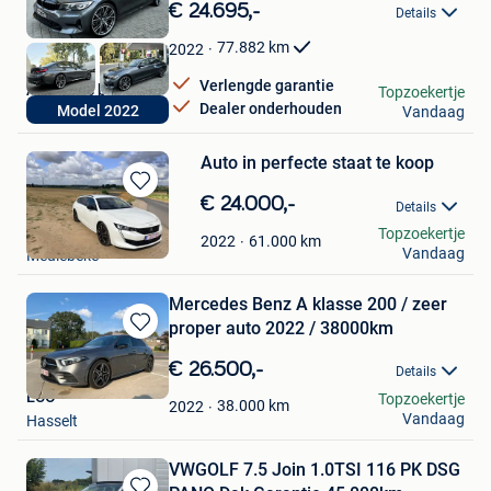
in
€ 24.695,-
Details
Mijn
Favorieten
77.882
km
2022
Verlengde garantie
AMR Cars bv
Topzoekertje
Dealer onderhouden
Model 2022
Vandaag
Mechelen
Auto in perfecte staat te koop
Bewaren
€ 24.000,-
Details
in
Jeffrey 1984
Topzoekertje
Mijn
61.000
km
2022
Vandaag
Meulebeke
Favorieten
Mercedes Benz A klasse 200 / zeer
proper auto 2022 / 38000km
Bewaren
in
€ 26.500,-
Details
Mijn
ECO
Topzoekertje
Favorieten
38.000
km
2022
Vandaag
Hasselt
VWGOLF 7.5 Join 1.0TSI 116 PK DSG