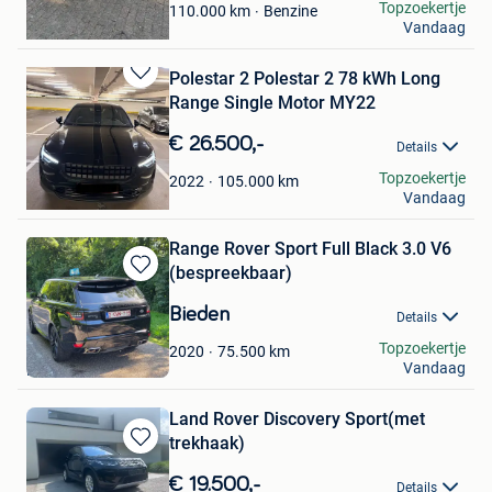
kabakakpinar
Topzoekertje
Benzine
110.000
km
Vandaag
Bornem
Polestar 2 Polestar 2 78 kWh Long
Bewaren
Range Single Motor MY22
in
Mijn
€ 26.500,-
Details
Favorieten
Loïk Eyers
Topzoekertje
105.000
km
2022
Vandaag
Brussel
Range Rover Sport Full Black 3.0 V6
(bespreekbaar)
Bewaren
in
Bieden
Details
Mijn
Favorieten
Stijn
Topzoekertje
75.500
km
2020
Vandaag
Riemst
Land Rover Discovery Sport(met
trekhaak)
Bewaren
in
€ 19.500,-
Details