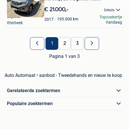
Bewaren
in
€ 21.000,-
Details
Mijn
Skyline
Topzoekertje
Favorieten
195.000
km
2017
Vandaag
Itterbeek
1
2
3
Pagina 1 van 3
Auto Automaat • aanbod - Tweedehands en nieuw te koop
Gerelateerde zoektermen
Populaire zoektermen