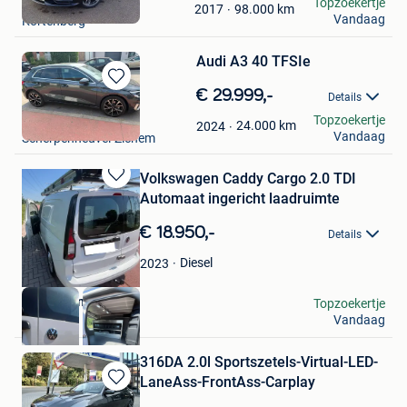
Nicolas
Topzoekertje
Mijn
98.000
km
2017
Vandaag
Kortenberg
Favorieten
Audi A3 40 TFSIe
Bewaren
€ 29.999,-
Details
in
Tibo Dierickx
Topzoekertje
Mijn
24.000
km
2024
Vandaag
Scherpenheuvel-Zichem
Favorieten
Volkswagen Caddy Cargo 2.0 TDI
Bewaren
Automaat ingericht laadruimte
in
Mijn
€ 18.950,-
Details
Favorieten
Diesel
2023
Altair Orano
Topzoekertje
Vandaag
Meerle
316DA 2.0l Sportszetels-Virtual-LED-
LaneAss-FrontAss-Carplay
Bewaren