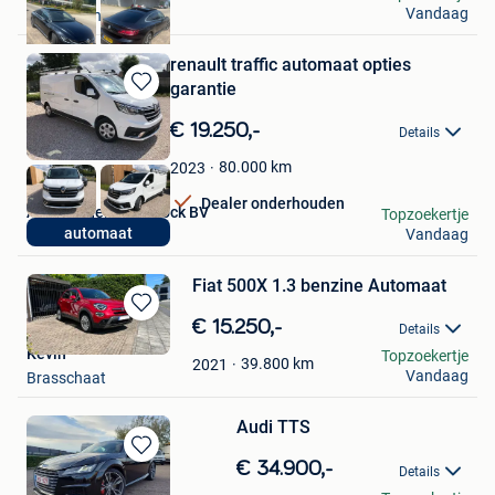
Vandaag
Antwerpen
renault traffic automaat opties
garantie
Bewaren
in
€ 19.250,-
Details
Mijn
Favorieten
80.000
km
2023
Dealer onderhouden
Autohandel Wim Brock BV
Topzoekertje
automaat
Vandaag
Kortemark
Fiat 500X 1.3 benzine Automaat
Bewaren
€ 15.250,-
Details
in
Kevin
Topzoekertje
Mijn
39.800
km
2021
Vandaag
Brasschaat
Favorieten
Audi TTS
Bewaren
€ 34.900,-
Details
in