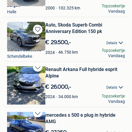
Mijn
Jurgen
Topzoekertje
Favorieten
102.325
km
2000
Vandaag
Halle
Auto, Skoda Superb Combi
Anniversary Edition 150 pk
Bewaren
in
€ 29.500,-
Details
Mijn
Stefaan Goessens
Topzoekertje
Favorieten
46.750
km
2024
Vandaag
Schendelbeke
Renault Arkana Full hybride esprit
Bewaren
Alpine
in
Mijn
€ 26.000,-
Details
Favorieten
mylo
Topzoekertje
34.000
km
2024
Vandaag
Middelkerke
mercedes s 500 e plug in hybride
Bewaren
AMG
in
Mijn