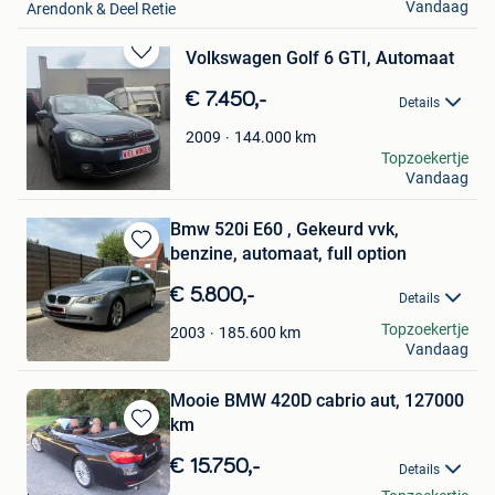
Vandaag
Arendonk & Deel Retie
Volkswagen Golf 6 GTI, Automaat
Bewaren
in
€ 7.450,-
Details
Mijn
Favorieten
144.000
km
2009
WielWonder
Topzoekertje
Vandaag
Turnhout
Bmw 520i E60 , Gekeurd vvk,
benzine, automaat, full option
Bewaren
in
€ 5.800,-
Details
Mijn
Favorieten
Mohammed Mhsani
Topzoekertje
185.600
km
2003
Vandaag
Harelbeke
Mooie BMW 420D cabrio aut, 127000
km
Bewaren
in
€ 15.750,-
Details
Mijn
Nikki