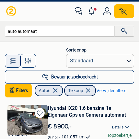
Auto's
Sorteer op
Alle afstanden…
Bewaar je zoekopdracht
Filters
Auto's
Te koop
Verwijder filters
Hyundai IX20 1.6 benzine 1e
Eigenaar Gps en Camera automaat
Bewaren
in
€ 8.900,-
Details
Mijn
A-Z Auto's
Topzoekertje
Favorieten
101.057
km
2013