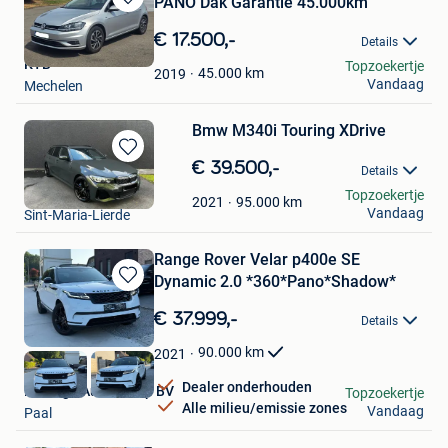
PANO Dak Garantie 45.000km
Bewaren
in
€ 17.500,-
Details
Mijn
KTB
Topzoekertje
Favorieten
45.000
km
2019
Vandaag
Mechelen
Bmw M340i Touring XDrive
Bewaren
€ 39.500,-
Details
in
Pieter
Topzoekertje
Mijn
95.000
km
2021
Vandaag
Sint-Maria-Lierde
Favorieten
Range Rover Velar p400e SE
Dynamic 2.0 *360*Pano*Shadow*
Bewaren
in
€ 37.999,-
Details
Mijn
Favorieten
90.000
km
2021
Dealer onderhouden
Prestige Auto Group BV
Topzoekertje
Alle milieu/emissie zones
Vandaag
Paal