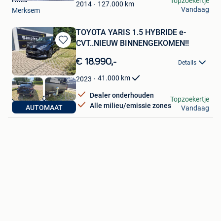
Topzoekertje
Favorieten
127.000
km
2014
Vandaag
Merksem
TOYOTA YARIS 1.5 HYBRIDE e-
CVT..NIEUW BINNENGEKOMEN!!
Bewaren
in
€ 18.990,-
Details
Mijn
Favorieten
41.000
km
2023
Dealer onderhouden
SIMPLEX CARS
Topzoekertje
Alle milieu/emissie zones
AUTOMAAT
Vandaag
Bonheiden