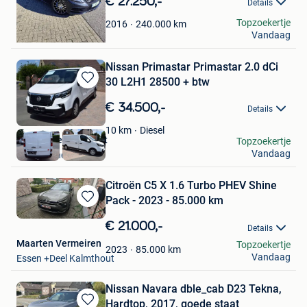
€ 27.250,-
Details
Favorieten
philippe callens
Topzoekertje
240.000
km
2016
Vandaag
Schilde
Nissan Primastar Primastar 2.0 dCi
30 L2H1 28500 + btw
Bewaren
in
€ 34.500,-
Details
Mijn
Favorieten
Diesel
10
km
Garage Ceurstemont
Topzoekertje
Vandaag
Sint-Amands
Citroën C5 X 1.6 Turbo PHEV Shine
Pack - 2023 - 85.000 km
Bewaren
in
€ 21.000,-
Details
Mijn
Maarten Vermeiren
Topzoekertje
Favorieten
85.000
km
2023
Vandaag
Essen +Deel Kalmthout
Nissan Navara dble_cab D23 Tekna,
Hardtop, 2017, goede staat