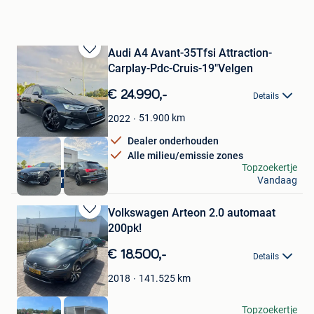
Audi A4 Avant-35Tfsi Attraction-
Bewaren
Carplay-Pdc-Cruis-19"Velgen
in
Mijn
€ 24.990,-
Details
Favorieten
51.900
km
2022
Dealer onderhouden
Alle milieu/emissie zones
Dr Cars
Topzoekertje
Dealer onderhouden
Vandaag
Ieper
Volkswagen Arteon 2.0 automaat
Bewaren
200pk!
in
Mijn
€ 18.500,-
Details
Favorieten
141.525
km
2018
A Bond
Topzoekertje