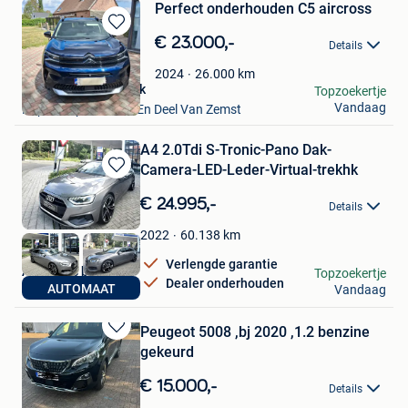
Perfect onderhouden C5 aircross
Bewaren
€ 23.000,-
Details
in
Mijn
26.000
km
2024
Favorieten
Van Huychem Patrick
Topzoekertje
Vandaag
Kapelle-Op-Den-Bos En Deel Van Zemst
A4 2.0Tdi S-Tronic-Pano Dak-
Camera-LED-Leder-Virtual-trekhk
Bewaren
in
€ 24.995,-
Details
Mijn
Favorieten
60.138
km
2022
Verlengde garantie
AMR Cars bv
Topzoekertje
Dealer onderhouden
AUTOMAAT
Vandaag
Mechelen
Peugeot 5008 ,bj 2020 ,1.2 benzine
Bewaren
gekeurd
in
Mijn
€ 15.000,-
Details
Favorieten