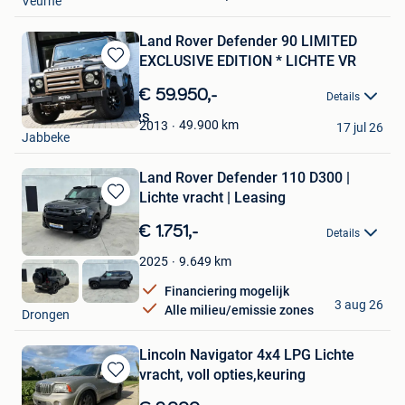
Veurne
Land Rover Defender 90 LIMITED
EXCLUSIVE EDITION * LICHTE VR
Bewaren
in
€ 59.950,-
Details
Mijn
XOTO PREMIUM CARS
Favorieten
49.900
km
2013
17 jul 26
Jabbeke
Land Rover Defender 110 D300 |
Lichte vracht | Leasing
Bewaren
in
€ 1.751,-
Details
Mijn
Favorieten
9.649
km
2025
Financiering mogelijk
Spardex
3 aug 26
Alle milieu/emissie zones
Drongen
Lincoln Navigator 4x4 LPG Lichte
vracht, voll opties,keuring
Bewaren
in