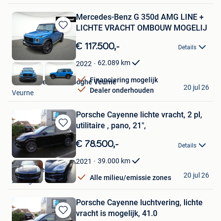
Mercedes-Benz G 350d AMG LINE +
LICHTE VRACHT OMBOUW MOGELIJ
Bewaren
in
€ 117.500,-
Details
Mijn
Favorieten
62.089
km
2022
Financiering mogelijk
Van Mossel Vereenooghe Veurne
20 jul 26
Dealer onderhouden
Veurne
Porsche Cayenne lichte vracht, 2 pl,
utilitaire , pano, 21",
Bewaren
in
€ 78.500,-
Details
Mijn
Favorieten
39.000
km
2021
Filip Nuwel Cars
20 jul 26
Alle milieu/emissie zones
Zedelgem
Porsche Cayenne luchtvering, lichte
vracht is mogelijk, 41.0
Bewaren