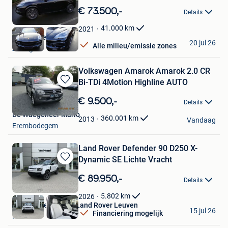
in
€ 73.500,-
Details
Mijn
Favorieten
41.000
km
2021
Filip Nuwel Cars
20 jul 26
Alle milieu/emissie zones
Zedelgem
Volkswagen Amarok Amarok 2.0 CR
Bi-TDi 4Motion Highline AUTO
Bewaren
in
€ 9.500,-
Details
Mijn
De Waegeneer Mario
Favorieten
360.001
km
2013
Vandaag
Erembodegem
Land Rover Defender 90 D250 X-
Dynamic SE Lichte Vracht
Bewaren
in
€ 89.950,-
Details
Mijn
Favorieten
5.802
km
2026
Van Mossel Jaguar Land Rover Leuven
15 jul 26
Financiering mogelijk
Herent