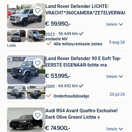
Land Rover Defender LICHTE-
VRACHT*360CAMERA*ZETELVERWARM
Bewaren
in
€ 59.950,-
Details
Mijn
Favorieten
56.649
km
2023
Garage Thomas Uyttendaele NV
5 aug 26
Alle milieu/emissie zones
Lede
Land Rover Defender 90 E Soft Top-
EERSTE EIGENAAR-lichte vra
Bewaren
in
€ 53.995,-
Details
Mijn
Favorieten
64.652
km
2009
VIAR Motors
20 jul 26
Onderhoudsboekje
Moorslede
Audi RS4 Avant Quattro Exclusive!
Dark Olive Green! Lichte v
Bewaren
in
€ 74.900,-
Details
Mijn