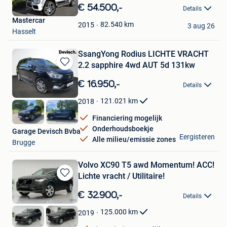
in
€ 54.500,-
Details
Mijn
Mastercar
Favorieten
82.540
km
2015
3 aug 26
Hasselt
SsangYong Rodius LICHTE VRACHT
2.2 sapphire 4wd AUT 5d 131kw
Bewaren
in
€ 16.950,-
Details
Mijn
Favorieten
121.021
km
2018
Financiering mogelijk
Onderhoudsboekje
Garage Devisch Bvba
Eergisteren
Alle milieu/emissie zones
Brugge
Volvo XC90 T5 awd Momentum! ACC!
Lichte vracht / Utilitaire!
Bewaren
in
€ 32.900,-
Details
Mijn
Favorieten
125.000
km
2019