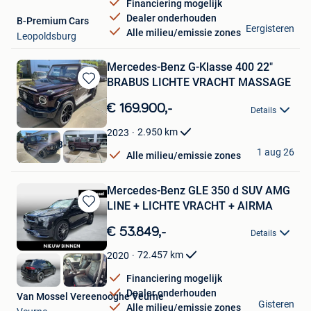
Financiering mogelijk
Dealer onderhouden
B-Premium Cars
Eergisteren
Alle milieu/emissie zones
Leopoldsburg
Mercedes-Benz G-Klasse 400 22"
BRABUS LICHTE VRACHT MASSAGE
Bewaren
in
€ 169.900,-
Details
Mijn
Favorieten
2.950
km
2023
GARAGE BAUWENS
1 aug 26
Alle milieu/emissie zones
Tielt
Mercedes-Benz GLE 350 d SUV AMG
LINE + LICHTE VRACHT + AIRMA
Bewaren
in
€ 53.849,-
Details
Mijn
Favorieten
72.457
km
2020
Financiering mogelijk
Dealer onderhouden
Van Mossel Vereenooghe Veurne
Gisteren
Alle milieu/emissie zones