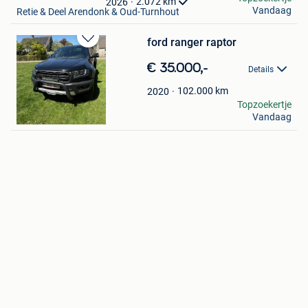
2.072
km
2026
Vandaag
Retie & Deel Arendonk & Oud-Turnhout
ford ranger raptor
Bewaren
in
€ 35.000,-
Details
Mijn
Favorieten
102.000
km
2020
Verkoop Eindhoven
Topzoekertje
Vandaag
Oud-Turnhout