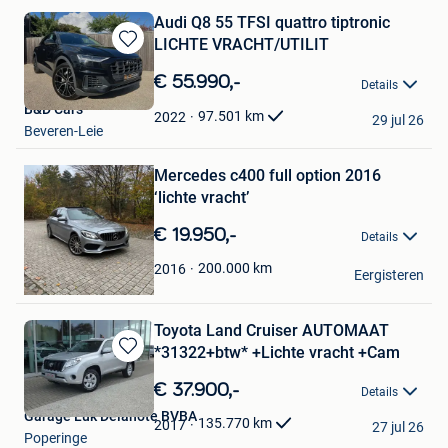
Audi Q8 55 TFSI quat­tro tiptro­nic
LICH­TE VRACHT/UTILIT
Bewaren
in
€ 55.990,-
Details
Mijn
B&D Cars
Favorieten
97.501
km
2022
29 jul 26
Beveren-Leie
Bewaren
in
Mijn
Mercedes c400 full option 2016
Favorieten
‘lichte vracht’
€ 19.950,-
Details
Arthur Van de leest
200.000
km
2016
Eergisteren
Langdorp
Toyota Land Cruiser AUTOMAAT
*31322+btw* +Lichte vracht +Cam
Bewaren
in
€ 37.900,-
Details
Mijn
Garage Luk Delanote BVBA
Favorieten
135.770
km
2017
27 jul 26
Poperinge