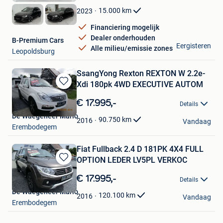
Favorieten
15.000
km
2023
Financiering mogelijk
Dealer onderhouden
B-Premium Cars
Eergisteren
Alle milieu/emissie zones
Leopoldsburg
SsangYong Rexton REXTON W 2.2e-
Xdi 180pk 4WD EXECUTIVE AUTOM
Bewaren
in
€ 17.995,-
Details
Mijn
De Waegeneer Mario
Favorieten
90.750
km
2016
Vandaag
Erembodegem
Fiat Fullback 2.4 D 181PK 4X4 FULL
OPTION LEDER LV5PL VERKOC
Bewaren
in
€ 17.995,-
Details
Mijn
De Waegeneer Mario
Favorieten
120.100
km
2016
Vandaag
Erembodegem