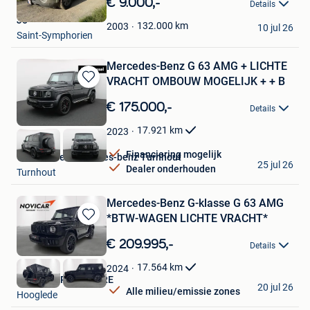
€ 9.000,-
Details
Mijn
Jo
Favorieten
132.000
km
2003
10 jul 26
Saint-Symphorien
Mercedes-Benz G 63 AMG + LICHTE
VRACHT OMBOUW MOGELIJK + + B
Bewaren
in
€ 175.000,-
Details
Mijn
Favorieten
17.921
km
2023
Financiering mogelijk
Van Mossel Mercedes-benz Turnhout
25 jul 26
Dealer onderhouden
Turnhout
Mercedes-Benz G-klasse G 63 AMG
*BTW-WAGEN LICHTE VRACHT*
Bewaren
in
€ 209.995,-
Details
Mijn
Favorieten
17.564
km
2024
NOVICAR ROESELARE
20 jul 26
Alle milieu/emissie zones
Hooglede