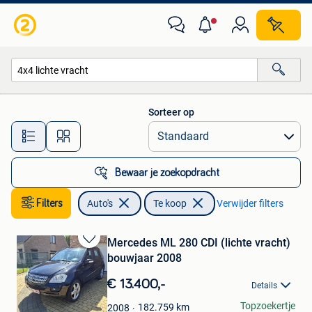
Auto's
Sorteer op
Alle afstanden…
Bewaar je zoekopdracht
Filters
Auto's
Te koop
Verwijder filters
Mercedes ML 280 CDI (lichte vracht)
Bewaren
bouwjaar 2008
in
Mijn
€ 13.400,-
Details
Favorieten
Stefan
Topzoekertje
182.759
km
2008