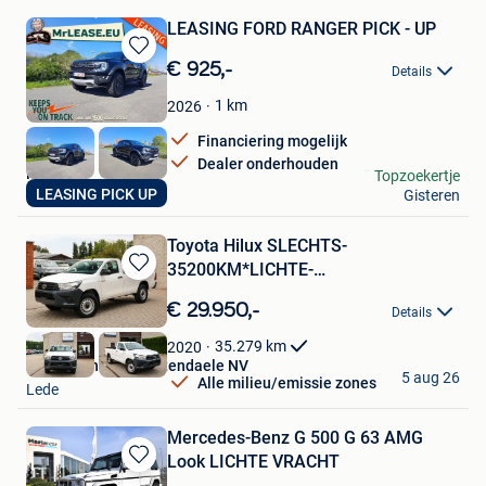
LEASING FORD RANGER PICK - UP
Bewaren
€ 925,-
Details
in
Mijn
1
km
2026
Favorieten
Financiering mogelijk
Dealer onderhouden
MrLease
Topzoekertje
LEASING PICK UP
Gisteren
Hooglede
Toyota Hilux SLECHTS-
35200KM*LICHTE-
Bewaren
VRACHT*TREKGEWICHT-3500K
in
€ 29.950,-
Details
Mijn
Favorieten
35.279
km
2020
Garage Thomas Uyttendaele NV
5 aug 26
Alle milieu/emissie zones
Lede
Mercedes-Benz G 500 G 63 AMG
Look LICHTE VRACHT
Bewaren