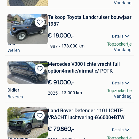
Vandaag
Oostham
Te koop Toyota Landcruiser bouwjaar
1987
Bewaren
in
€ 18.000,-
Details
Mijn
Erik
Topzoekertje
Favorieten
178.000
km
1987
Vandaag
Wellen
Mercedes V300 lichte vracht full
option4matic/airmatic/ POTK
Bewaren
in
€ 91.000,-
Details
Mijn
Didier
Topzoekertje
Favorieten
13.000
km
2025
Vandaag
Beveren
Land Rover Defender 110 LICHTE
VRACHT luchtvering €66000+BTW
Bewaren
in
€ 79.860,-
Details
Mijn
Tom Maris
Topzoekertje
Favorieten