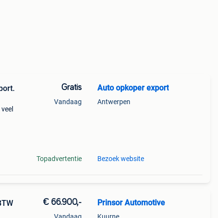
Gratis
Auto opkoper export
port.
Vandaag
Antwerpen
 veel
6634
 auto
Topadvertentie
Bezoek website
€ 66.900,-
Prinsor Automotive
 BTW
Vandaag
Kuurne