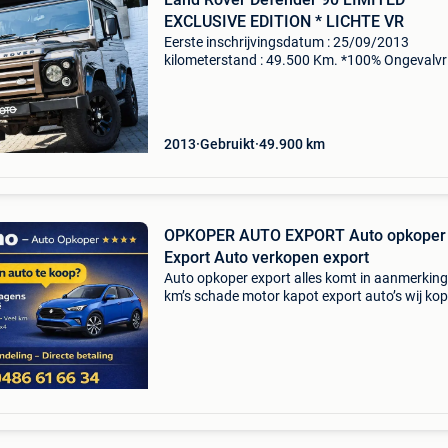
EXCLUSIVE EDITION * LICHTE VR
Eerste inschrijvingsdatum : 25/09/2013
kilometerstand : 49.500 Km. *100% Ongevalvri
wagen in een goed staat! Lichte vracht = geen
en slechts € 106,26,- jaarlijkse taks! Exclusive
edition,..
2013
Gebruikt
49.900
km
OPKOPER AUTO EXPORT Auto opkoper
Export Auto verkopen export
Auto opkoper export alles komt in aanmerking
km’s schade motor kapot export auto’s wij ko
echt alles verkoop uw auto vandaag nog binn
uur ! !!! Bel 048661/6634 www.auto-koper-
export.be wi