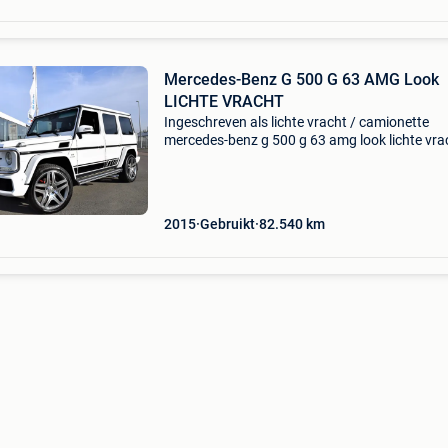
Mercedes-Benz G 500 G 63 AMG Look
LICHTE VRACHT
Ingeschreven als lichte vracht / camionette
mercedes-benz g 500 g 63 amg look lichte vra
kleur: wit metallic interieurkleur: bruin aantal
zitplaatsen: 5 aantal eigenaren: 2 btw/marge:
niet verr
2015
Gebruikt
82.540
km