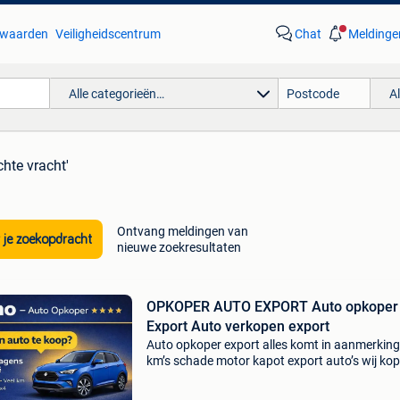
waarden
Veiligheidscentrum
Chat
Meldinge
Alle categorieën…
A
chte vracht'
Ontvang meldingen van
 je zoekopdracht
nieuwe zoekresultaten
OPKOPER AUTO EXPORT Auto opkoper
Export Auto verkopen export
Auto opkoper export alles komt in aanmerking
km’s schade motor kapot export auto’s wij ko
echt alles verkoop uw auto vandaag nog binn
uur ! !!! Bel 048661/6634 www.auto-koper-