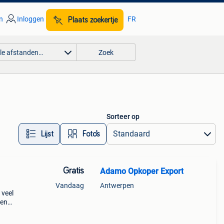
n
Inloggen
FR
Plaats zoekertje
lle afstanden…
Zoek
Sorteer op
Lijst
Foto’s
Gratis
Adamo Opkoper Export
Vandaag
Antwerpen
 veel
pen
en de