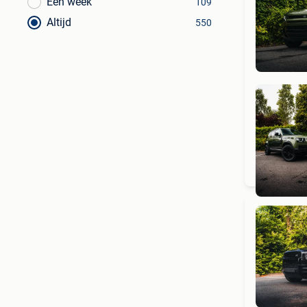
Een week
109
Altijd
550