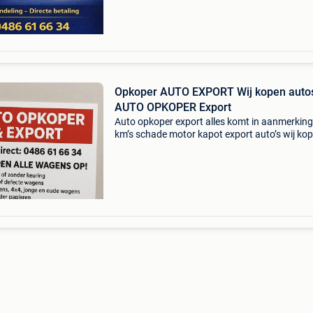
export.be wi
Opkoper AUTO EXPORT Wij kopen auto
AUTO OPKOPER Export
Auto opkoper export alles komt in aanmerking
km’s schade motor kapot export auto’s wij ko
echt alles verkoop uw auto vandaag nog binn
uur ! !!! Bel 048661/6634 www.auto-koper-
export.be wi