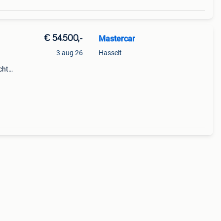
€ 54.500,-
Mastercar
3 aug 26
Hasselt
cht
 btw