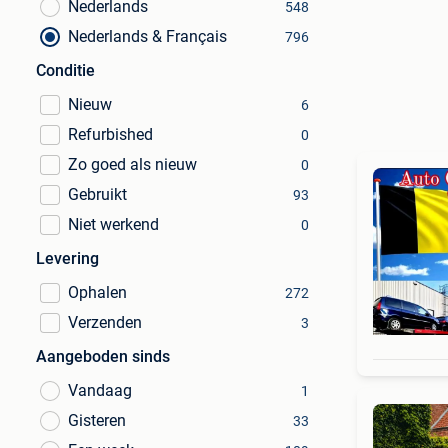
Nederlands
548
Nederlands & Français
796
Conditie
Nieuw
6
Refurbished
0
Zo goed als nieuw
0
Gebruikt
93
Niet werkend
0
Levering
Ophalen
272
Verzenden
3
Aangeboden sinds
Vandaag
1
Gisteren
33