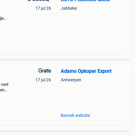
17 jul 26
Jabbeke
je
 biv
Gratis
Adamo Opkoper Export
17 jul 26
Antwerpen
 veel
pen
en de
Bezoek website