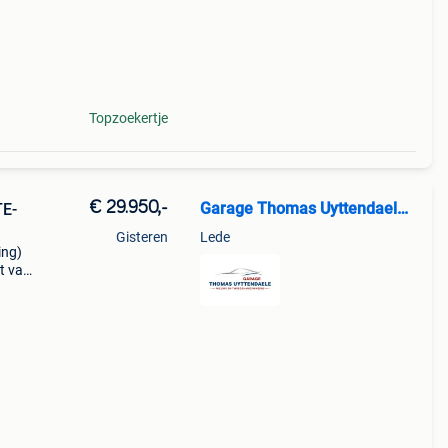
Topzoekertje
€ 29.950,-
Garage Thomas Uyttendaele NV
TE-
Gisteren
Lede
ing)
ht van
ing
.. T