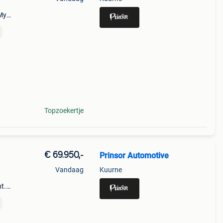
6My
aar.
vens:
Topzoekertje
€ 69.950,-
Prinsor Automotive
Vandaag
Kuurne
w
ht.
elift
s