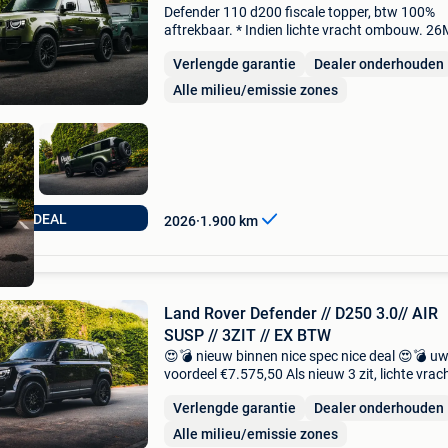
Defender 110 d200 fiscale topper, btw 100%
aftrekbaar. * Indien lichte vracht ombouw. 2
facelift model new 1900 km onmiddelijk leverb
Verlengde garantie
Dealer onderhouden
💚💣 Woolstone green 💚💣 ✅ technische gege
brandstof:
Alle milieu/emissie zones
TOPDEAL
2026
1.900
km
Land Rover Defender // D250 3.0// AIR
SUSP // 3ZIT // EX BTW
😍💣 nieuw binnen nice spec nice deal 😍💣 u
voordeel €7.575,50 Als nieuw 3 zit, lichte vrac
Fiscale topper, btw 100% aftrekbaar. 26My fac
Verlengde garantie
Dealer onderhouden
model als nieuw 💣 santorini black 💣 ✅ techni
Alle milieu/emissie zones