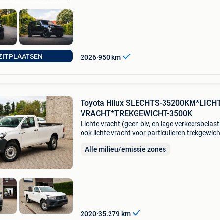
 ZITPLAATSEN
2026
950
km
Toyota Hilux SLECHTS-35200KM*LICH
VRACHT*TREKGEWICHT-3500K
Lichte vracht (geen biv, en lage verkeersbelast
ook lichte vracht voor particulieren trekgewic
3500kg deze wagen wordt geleverd met: keur
Alle milieu/emissie zones
voor verkoopaanvraag tot inschrijvingcarpass.
2020
35.279
km