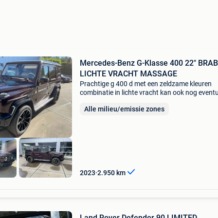
Mercedes-Benz G-Klasse 400 22" BRA
LICHTE VRACHT MASSAGE
Prachtige g 400 d met een zeldzame kleuren
combinatie in lichte vracht kan ook nog event
terug naar personenvoertuig worden omgeb
Alle milieu/emissie zones
alle zetels vooradig met 22" brabus velgen me
originele
2023
2.950
km
Land Rover Defender 90 LIMITED