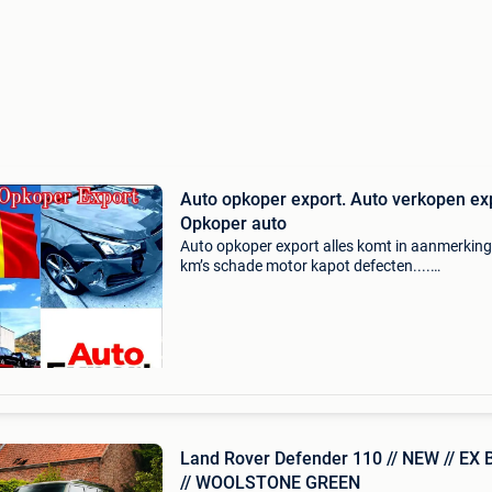
Auto opkoper export. Auto verkopen ex
Opkoper auto
Auto opkoper export alles komt in aanmerking
km’s schade motor kapot defecten....
Www.inkoopwagensbelgie.be of bel 048661/
export auto’s wij kopen echt alles verkoop uw
vandaag nog binne
Land Rover Defender 110 // NEW // EX
// WOOLSTONE GREEN