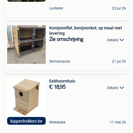
Lunteren
23 jul 26
Konijnenflat, konijnenkot, op maat met
levering
Zie omschrijving
Details
Sint-Amands
21 jul 26
Eekhoornhuis
€ 18,95
Details
kippenhokken be
Wielsbeke
11 mei 26