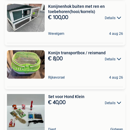
Konijnenhok buiten met ren en
toebehoren(hooi/korrels)
€ 100,00
Details
Wevelgem
4 aug 26
Konijn transportbox / reismand
€ 8,00
Details
Rijkevorsel
4 aug 26
Set voor Hond Klein
€ 40,00
Details
Diest
Gisteren