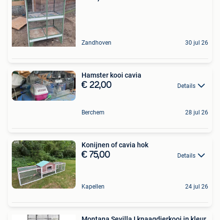
Zandhoven
30 jul 26
Hamster kooi cavia
€ 22,00
Details
Berchem
28 jul 26
Konijnen of cavia hok
€ 75,00
Details
Kapellen
24 jul 26
Montana Sevilla I knaagdierkooi in kleur