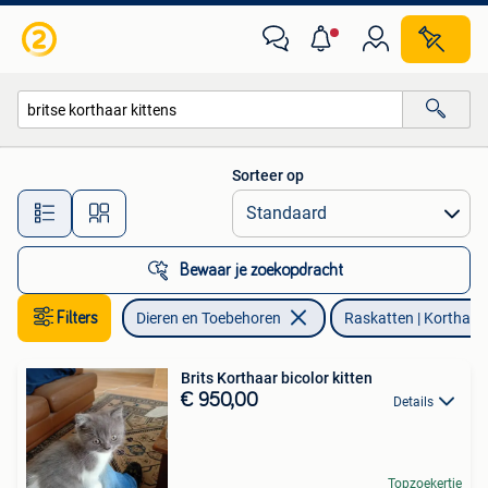
Katten en Kittens | Raskatten | Korthaar
Sorteer op
Alle afstanden…
Bewaar je zoekopdracht
Filters
Dieren en Toebehoren
Raskatten | Korthaar
Brits Korthaar bicolor kitten
€ 950,00
Details
Topzoekertje