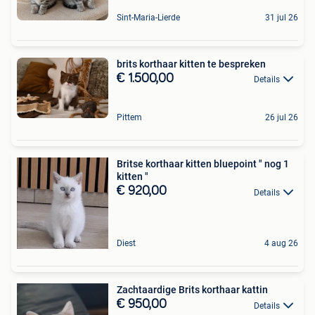
Sint-Maria-Lierde
31 jul 26
brits korthaar kitten te bespreken
€ 1.500,00
Details
Pittem
26 jul 26
Britse korthaar kitten bluepoint " nog 1
kitten "
€ 920,00
Details
Diest
4 aug 26
Zachtaardige Brits korthaar kattin
€ 950,00
Details