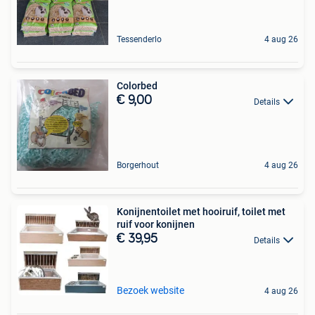
Tessenderlo
4 aug 26
Colorbed
€ 9,00
Details
Borgerhout
4 aug 26
Konijnentoilet met hooiruif, toilet met
ruif voor konijnen
€ 39,95
Details
Bezoek website
4 aug 26