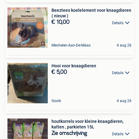
Beeztees koelelement voor knaagdieren
( nieuw )
€ 10,00
Details
Mechelen-Aan-De-Maas
4 aug 26
Hooi voor knaagdieren
€ 5,00
Details
Gooik
4 aug 26
houtkorrels voor kleine knaagdieren,
katten , parkieten 15L
Zie omschrijving
Details