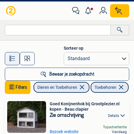
Knaagdieren en Konijnen | Toebehoren
Sorteer op
Alle afstanden…
Bewaar je zoekopdracht
Filters
Dieren en Toebehoren
Toebehoren
Ve
Goed Konijnenhok bij Grootplezier.nl
kopen - Beau clapier
Zie omschrijving
Details
Topadvertentie
Bezoek website
Vandaag