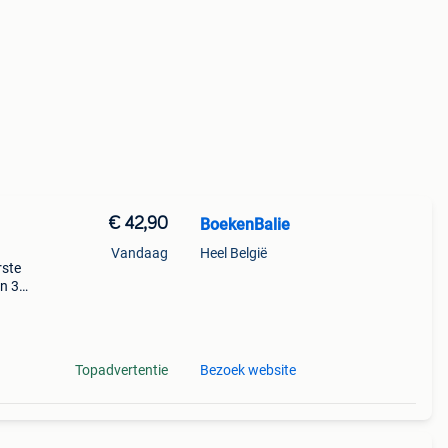
€ 42,90
BoekenBalie
Vandaag
Heel België
rste
en 30
ag
ney
Topadvertentie
Bezoek website