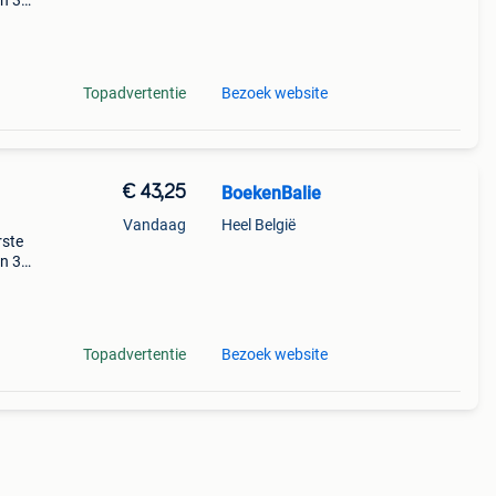
en 30
ag
Topadvertentie
Bezoek website
€ 43,25
BoekenBalie
Vandaag
Heel België
rste
en 30
ag
Topadvertentie
Bezoek website