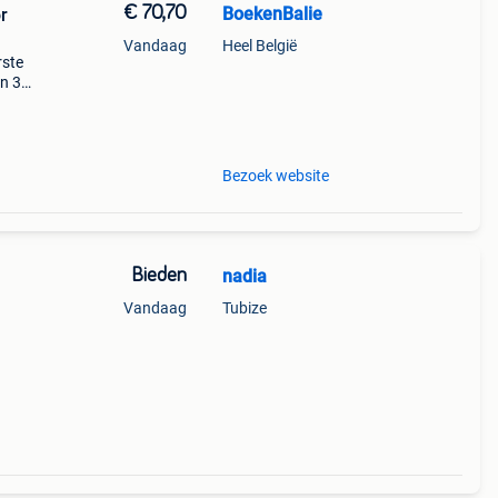
€ 70,70
BoekenBalie
r
Vandaag
Heel België
rste
en 30
ag
Bezoek website
Bieden
nadia
Vandaag
Tubize