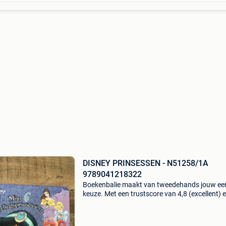
DISNEY PRINSESSEN - N51258/1A
9789041218322
Boekenbalie maakt van tweedehands jouw ee
keuze. Met een trustscore van 4,8 (excellent) 
dagen retour garantie maken we dat iedere d
waar. Bestel direct op onze website! Titel: dis
prins