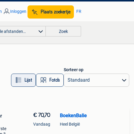
n
Inloggen
FR
Plaats zoekertje
lle afstanden…
Zoek
Sorteer op
Lijst
Foto’s
€ 70,70
BoekenBalie
r
Vandaag
Heel België
rste