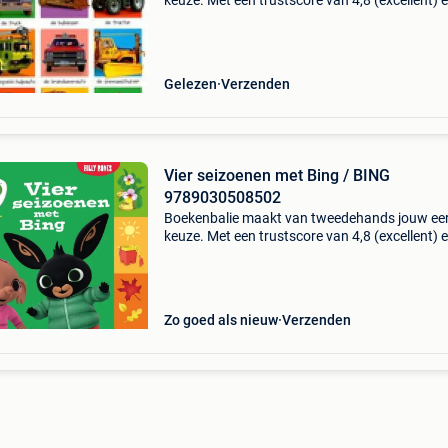
keuze. Met een trustscore van 4,8 (excellent) 
dagen retour garantie maken we dat iedere d
waar. Bestel direct op onze website! Titel: mijn
grote a
Gelezen
Verzenden
Vier seizoenen met Bing / BING
9789030508502
Boekenbalie maakt van tweedehands jouw ee
keuze. Met een trustscore van 4,8 (excellent) 
dagen retour garantie maken we dat iedere d
waar. Bestel direct op onze website! Titel: vier
seizoen
Zo goed als nieuw
Verzenden