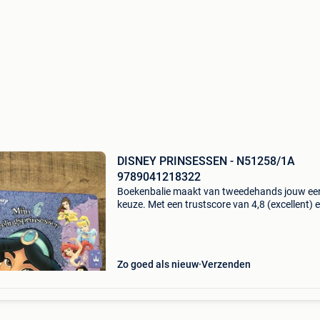
DISNEY PRINSESSEN - N51258/1A
9789041218322
Boekenbalie maakt van tweedehands jouw ee
keuze. Met een trustscore van 4,8 (excellent) 
dagen retour garantie maken we dat iedere d
waar. Bestel direct op onze website! Titel: dis
prins
Zo goed als nieuw
Verzenden