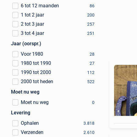
6 tot 12 maanden
86
1 tot 2 jaar
200
2 tot 3 jaar
257
3 tot 4 jaar
251
Jaar (oorspr.)
Voor 1980
28
1980 tot 1990
27
1990 tot 2000
112
2000 tot heden
522
Moet nu weg
Moet nu weg
0
Levering
Ophalen
3.818
Verzenden
2.610