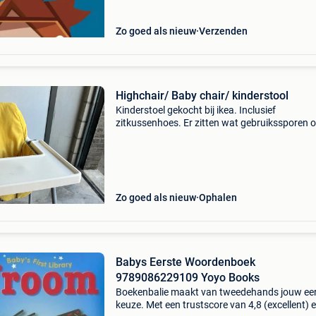
behekste
Zo goed als nieuw
Verzenden
Highchair/ Baby chair/ kinderstool
Kinderstoel gekocht bij ikea. Inclusief
zitkussenhoes. Er zitten wat gebruikssporen 
hoes. Chaise haute pour bébé achetée chez ik
Vendue avec une housse de siège. La housse
présente quelques m
Zo goed als nieuw
Ophalen
Babys Eerste Woordenboek
9789086229109 Yoyo Books
Boekenbalie maakt van tweedehands jouw ee
keuze. Met een trustscore van 4,8 (excellent) 