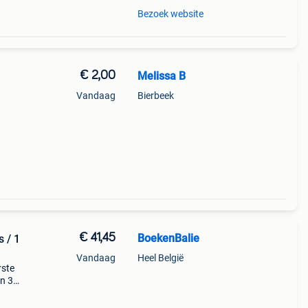
Bezoek website
€ 2,00
Melissa B
Vandaag
Bierbeek
€ 41,45
BoekenBalie
 / 1
Vandaag
Heel België
rste
en 30
ag