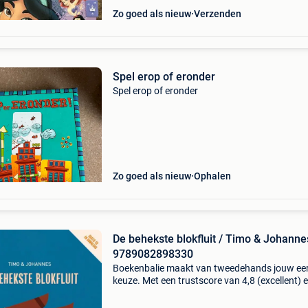
Zo goed als nieuw
Verzenden
Spel erop of eronder
Spel erop of eronder
Zo goed als nieuw
Ophalen
De behekste blokfluit / Timo & Johannes
9789082898330
Boekenbalie maakt van tweedehands jouw ee
keuze. Met een trustscore van 4,8 (excellent) 
dagen retour garantie maken we dat iedere d
waar. Bestel direct op onze website! Titel: de