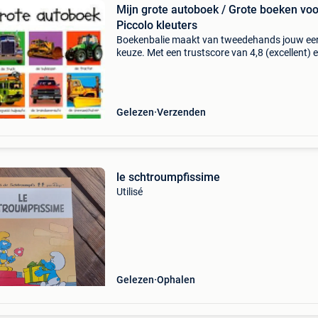
Mijn grote autoboek / Grote boeken voo
Piccolo kleuters
Boekenbalie maakt van tweedehands jouw ee
keuze. Met een trustscore van 4,8 (excellent) 
dagen retour garantie maken we dat iedere d
waar. Bestel direct op onze website! Titel: mijn
grote a
Gelezen
Verzenden
le schtroumpfissime
Utilisé
Gelezen
Ophalen