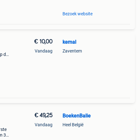
Bezoek website
€ 10,00
kemal
Vandaag
Zaventem
op de
ea.
€ 49,25
BoekenBalie
Vandaag
Heel België
rste
en 30