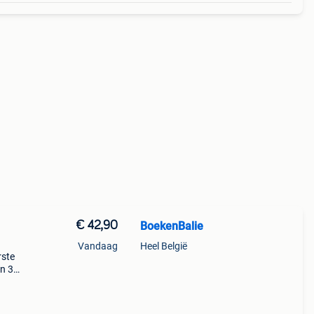
€ 42,90
BoekenBalie
Vandaag
Heel België
rste
en 30
ag
ney