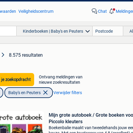
waarden
Veiligheidscentrum
Chat
Meldinge
Kinderboeken | Baby's en Peuters
A
8.575 resultaten
Ontvang meldingen van
 je zoekopdracht
nieuwe zoekresultaten
Baby's en Peuters
Verwijder filters
Mijn grote autoboek / Grote boeken voo
Piccolo kleuters
Boekenbalie maakt van tweedehands jouw ee