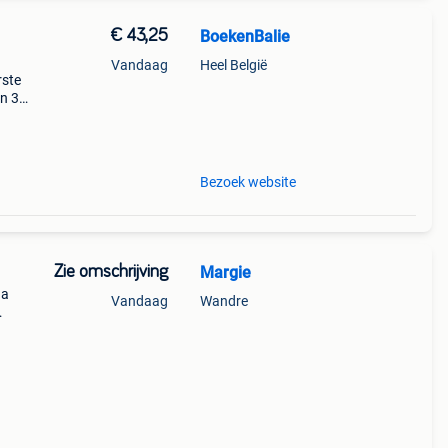
€ 43,25
BoekenBalie
Vandaag
Heel België
rste
en 30
ag
Bezoek website
Zie omschrijving
Margie
na
Vandaag
Wandre
uset
9) -