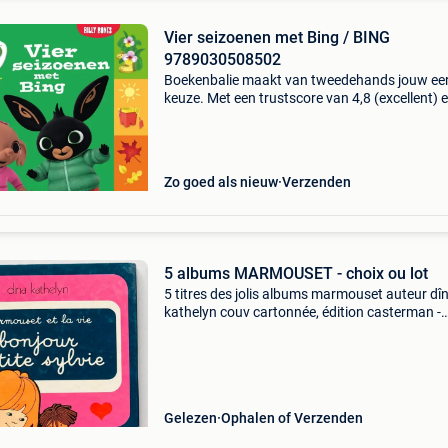
Vier seizoenen met Bing / BING
9789030508502
Boekenbalie maakt van tweedehands jouw ee
keuze. Met een trustscore van 4,8 (excellent) 
dagen retour garantie maken we dat iedere d
waar. Bestel direct op onze website! Titel: vier
seizoen
Zo goed als nieuw
Verzenden
5 albums MARMOUSET - choix ou lot
5 titres des jolis albums marmouset auteur dî
kathelyn couv cartonnée, édition casterman -
marmouset plante une graine (1976) - marmo
dessine sa maman (1977) - vive la mariée (197
marmouset
Gelezen
Ophalen of Verzenden