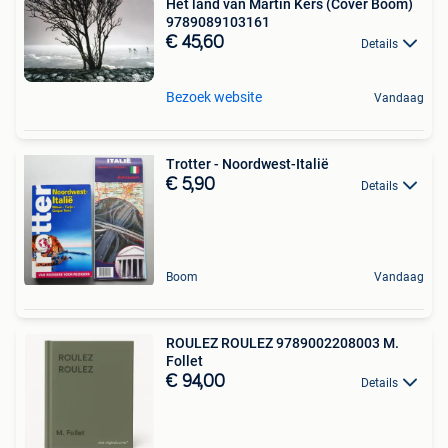
Het land van Martin Kers (Cover Boom)
9789089103161
€ 45,60
Details
Bezoek website
Vandaag
Trotter - Noordwest-Italië
€ 5,90
Details
Boom
Vandaag
ROULEZ ROULEZ 9789002208003 M.
Follet
€ 94,00
Details