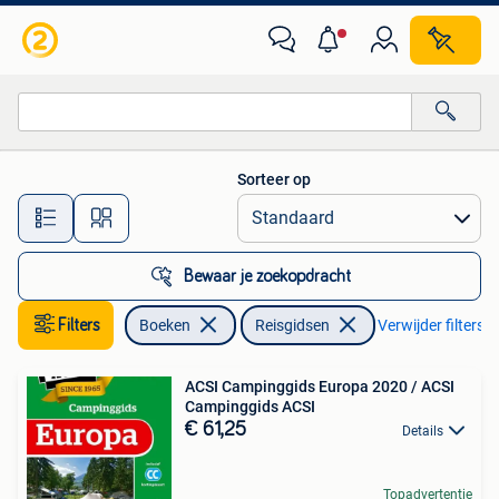
Reisgidsen
Sorteer op
Alle afstanden…
Bewaar je zoekopdracht
Filters
Boeken
Reisgidsen
Verwijder filters
ACSI Campinggids Europa 2020 / ACSI
Campinggids ACSI
€ 61,25
Details
Topadvertentie