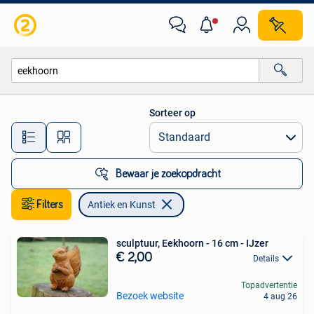
Antiek en Kunst
Sorteer op
Alle afstanden…
Bewaar je zoekopdracht
Filters
Antiek en Kunst
sculptuur, Eekhoorn - 16 cm - IJzer
€ 2,00
Details
Topadvertentie
Bezoek website
4 aug 26