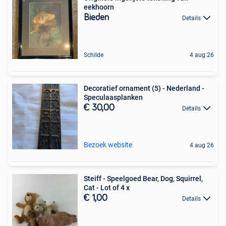
eekhoorn
Bieden
Details
Schilde
4 aug 26
Decoratief ornament (5) - Nederland -
Speculaasplanken
€ 30,00
Details
Bezoek website
4 aug 26
Steiff - Speelgoed Bear, Dog, Squirrel,
Cat - Lot of 4 x
€ 1,00
Details