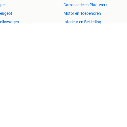
pel
Carrosserie en Plaatwerk
eugeot
Motor en Toebehoren
olkswagen
Interieur en Bekleding
Immo
Kleding | Dames
uizen te Koop
Jurken
uizen te huur
Mutsen, Sjaals en Handschoenen
uizen Buitenland
Schoenen
uitenverblijven
Winterjassen
esvol
Help en info
Voorwaarden
Privacyverklaring