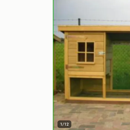
1
/
12