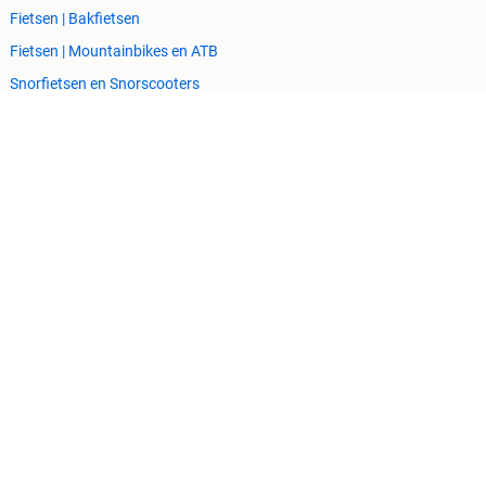
Fietsen | Bakfietsen
Fietsen | Mountainbikes en ATB
Snorfietsen en Snorscooters
Zakelijke goederen
Horeca
Kantoor en Inrichting
Machines en Bouw
Tractoren
Cookiebeleid
Privacyvoorkeuren