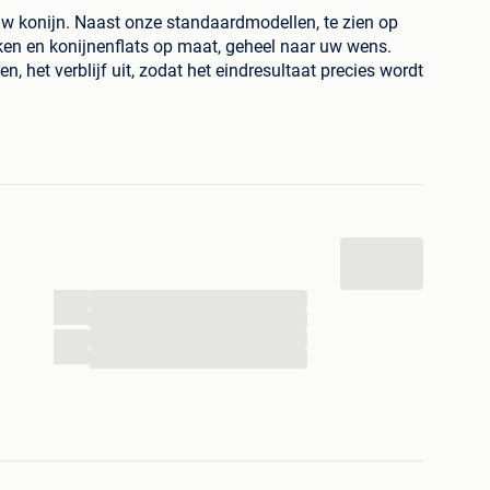
w konijn. Naast onze standaardmodellen, te zien op
en en konijnenflats op maat, geheel naar uw wens.
, het verblijf uit, zodat het eindresultaat precies wordt
RD
en
GEWOLMANISEERD
hout, wat maakt dat de
HOUDSVRIJ
zijn.
ROEVEN
zijn van
RVS
van 18 mm dik
BETONPLEX
DERD
EDEKKING
(zwart grijs groen rood of blauw)
...
de dikten en kleuren (gegalvaniseerd groen of zwart)
...
dhouten onderbalk mogelijk
...
...
voor de beste
KWALITEIT
en bovendien gemakkelijk in
odellen van onze website is op voorraad en direct af