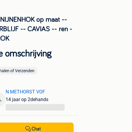
NIJNENHOK op maat --
RBLIJF -- CAVIAS -- ren -
HOK
e omschrijving
halen of Verzenden
N METHORST VOF
14 jaar op 2dehands
...
Chat