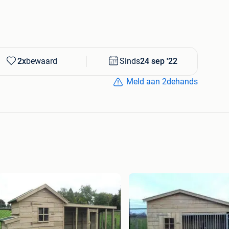
erverblijven bij u worden bezorgd, kosten en levertijd
ag van 08:00 tot 12:30 en van 13:00 tot 16:30. Kom
maatwerk dierverblijf te bestellen of kijk op onze
2x
bewaard
Sinds
24 sep '22
 prijzen. Mocht u vragen hebben, bel gerust op
Meld aan 2dehands