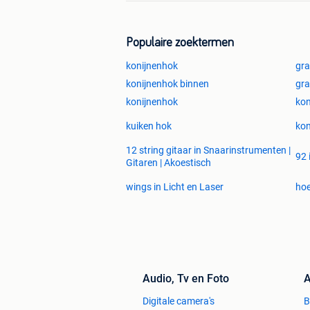
Populaire zoektermen
konijnenhok
gra
konijnenhok binnen
gra
konijnenhok
kon
kuiken hok
kon
12 string gitaar in Snaarinstrumenten |
92 
Gitaren | Akoestisch
wings in Licht en Laser
hoe
Audio, Tv en Foto
A
Digitale camera's