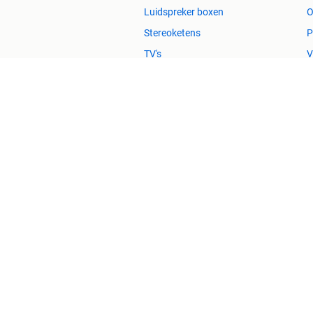
Luidspreker boxen
O
Stereoketens
P
TV's
V
Huis en Inrichting
Zetels
H
Bedden
H
Stoelen
H
Tafels
B
2dehands Zakelijk
Veilig en Succ