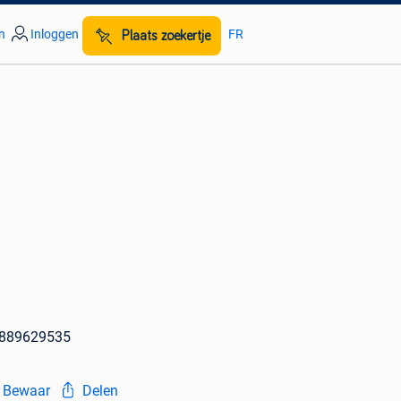
n
Inloggen
FR
Plaats zoekertje
1889629535
Bewaar
Delen