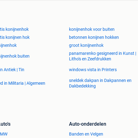
tis konijnenhok
konijnenhok voor buiten
tis konijnen hok
betonnen konijnen hokken
ijnenhok
groot konijnenhok
panamarenko gesigneerd in Kunst |
ijnenhok buiten
Litho's en Zeefdrukken
in Antiek | Tin
windows vista in Printers
sneldek dakpan in Dakpannen en
d in Militaria | Algemeen
Dakbedekking
uto's
Auto-onderdelen
BMW
Banden en Velgen