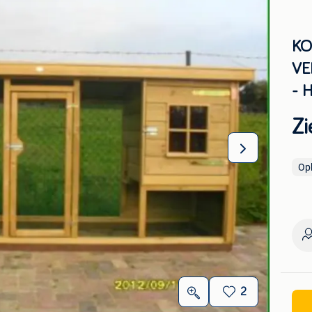
KO
VE
- 
Zi
Op
2